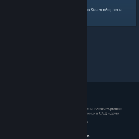
началната страница
Ето и връзка към
на Steam общността.
© 2026 Valve Corporation. Всички права запазени. Всички търговски
марки принадлежат на съответните им собственици в САЩ и други
държави.
ДДС е вкл. за всички цени, където е приложимо.
Вземане на мобилните приложения