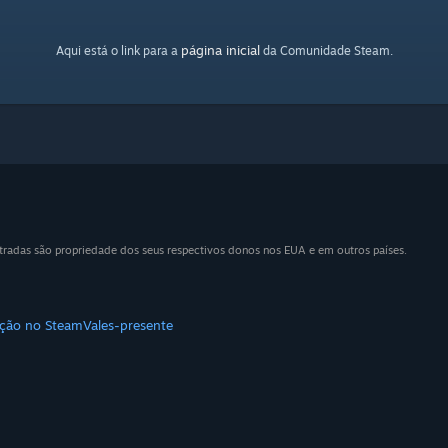
página inicial
Aqui está o link para a
da Comunidade Steam.
tradas são propriedade dos seus respectivos donos nos EUA e em outros países.
uição no Steam
Vales-presente