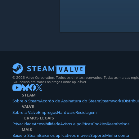
© 2026 Valve Corporation. Todos os direitos reservados. Todas as marcas regis
IVA incluso em todos os preços onde aplicável.
STEAM
Sobre o Steam
Acordo de Assinatura do Steam
Steamworks
Distrib
VALVE
Sobre a Valve
Empregos
Hardware
Reciclagem
TERMOS LEGAIS
Privacidade
Acessibilidade
Avisos e políticas
Cookies
Reembolsos
MAIS
Baixe o Steam
Baixe os aplicativos móveis
Suporte
Minha conta