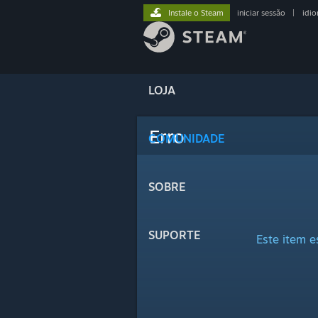
Instale o Steam
iniciar sessão
|
idi
LOJA
Erro
COMUNIDADE
SOBRE
SUPORTE
Este item e