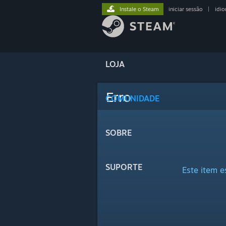
Instale o Steam
iniciar sessão
|
idi
LOJA
Erro
COMUNIDADE
SOBRE
SUPORTE
Este item e