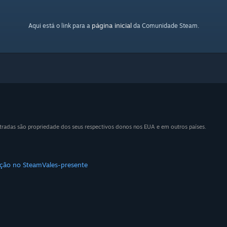
página inicial
Aqui está o link para a
da Comunidade Steam.
tradas são propriedade dos seus respectivos donos nos EUA e em outros países.
uição no Steam
Vales-presente