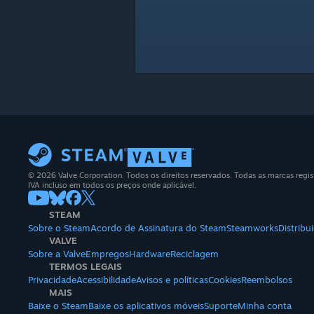
© 2026 Valve Corporation. Todos os direitos reservados. Todas as marcas regis
IVA incluso em todos os preços onde aplicável.
STEAM
Sobre o Steam
Acordo de Assinatura do Steam
Steamworks
Distrib
VALVE
Sobre a Valve
Empregos
Hardware
Reciclagem
TERMOS LEGAIS
Privacidade
Acessibilidade
Avisos e políticas
Cookies
Reembolsos
MAIS
Baixe o Steam
Baixe os aplicativos móveis
Suporte
Minha conta