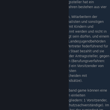
präsentiert der Sichter das Spiel, der Antragssteller hat ein
Anhörungsrecht. Die Gremien im Regelverfahren bestehen aus vier
von insgesamt bis zu 50 ehrenamtlichen
Jugendschutzsachverständigen (Pädagogen, Mitarbeitern der
Jugendämter, Sozialwissenschaftlern, Journalisten und sonstigen
Mitarbeitern mit Erfahrungen in der Arbeit mit Kindern und
Jugendlichen), die vom Beirat der USK ernannt werden und nicht in
der Hard- oder Softwareindustrie beschäftigt sein dürfen, und einem
der zwei Ständigen Vertreter der Obersten Landesjugendbehörden
(das NRW-Familienministerium stellt ihre Vertreter federführend für
die restlichen OLJBs). Letztere werden vom Staat bezahlt und sie
haben ein Veto-Recht, womit sie, wie auch der Antragssteller, gegen
die Entscheidung in Berufung gehen können (Berufungsverfahren:
vier neue Jugendschutzsachverständige und ein Vorsitzender von
dem Beirat ernannt, auf Vorschlag der Obersten
Landesjugendbehörden). Die Gremien entscheiden mit
Stimmenmehrheit (vgl. § 8 Abs. 4 USK-Grundsätze).
Die OLJB und der an der USK beteiligte Verband game können eine
Appellation nach einem Berufungsverfahren einleiten
(Appellationsgremium bestehend aus 7 Mitgliedern: 1 Vorsitzender,
4 ernannt durch die OLJB, 2 neue Jugendschutzsachverständige). Im
Endeffekt erfolglos geschehen ist dies z. B. bei der zumindest im