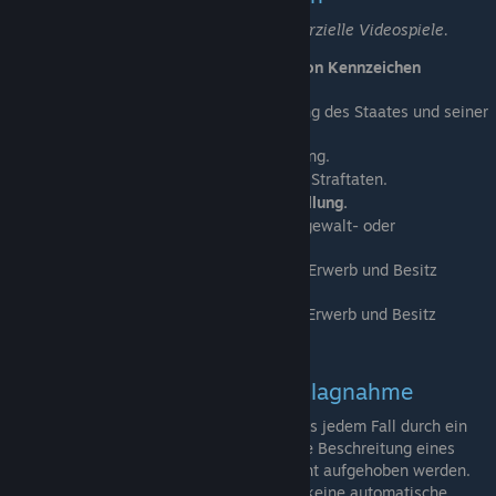
Hervorgehobene sind relevant für kommerzielle Videospiele.
§ 86a StGB
→
Verwenden von Kennzeichen
[dejure.org]
verfassungswidriger Organisationen.
§ 90a StGB
→ Verunglimpfung des Staates und seiner
[dejure.org]
Symbole.
§ 130 StGB
→ Volksverhetzung.
[dejure.org]
§ 130a StGB
→ Anleitung zu Straftaten.
[dejure.org]
§ 131 StGB
→
Gewaltdarstellung.
[dejure.org]
§ 184a StGB
→ Verbreitung gewalt- oder
[dejure.org]
tierpornographischer Medien.
§ 184b StGB
→ Verbreitung, Erwerb und Besitz
[dejure.org]
kinderpornographischer Medien.
§ 184c StGB
→ Verbreitung, Erwerb und Besitz
[dejure.org]
jugendpornographischer Medien.
Wichtiges Rund um die Beschlagnahme
Eine Beschlagnahme erfolgt in ausnahmslos jedem Fall durch ein
Gericht und kann auch nur wieder durch die Beschreitung eines
aufwendigen Rechtswegs von einem Gericht aufgehoben werden.
Anders als bei Indizierungen erfolgt somit keine automatische