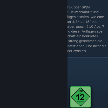
Wichtig, ist, dass weder die USK, noch die FSK oder BPjM
Selbstzensur vorschreiben (siehe „Zensur in Deutschland?“ und
folgend). Die USK-Gremien können nur Auflagen erteilen, wie eine
Altersfreigabe (z. B. „USK ab 16“ anstelle von „USK ab 18“ oder
überhaupt eine Kennzeichnung) erreicht werden
kann
(§ 10 Abs. 7
USK-Grundlagen), sie fordern die Umsetzung dieser Auflagen aber
nicht. Auch bietet die USK als Privatgesellschaft ein konkretes
Beratungsangebot
an. Somit sind es streng genommen die
[usk.de]
Macher selbst, die sich einer Eigenzensur unterziehen, und nicht die
USK, FSK, BPjM noch der „deutsche Staat“, der
zensiert
.
Welche Freigaben gibt es?
USK-Freigaben