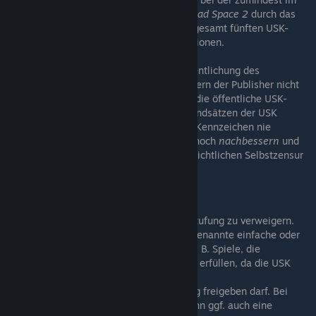
Singleplayer unveränderten Version von
Dead Space 2
durch das
bayerische Sozialministerium nach der insgesamt fünften USK-
Prüfung des Spieles, in verschiedenen Versionen.
Am Ende der USK-Prüfung steht die Veröffentlichung des
Ergebnisses auf der Webseite der USK (sofern der Publisher nicht
vorher eine Sperrfrist für die Eintragung in die öffentliche USK-
Datenbank festlegt). Anders als in den Grundsätzen der USK
suggeriert (vgl. § 23), werden verweigerte Kennzeichen nie
öffentlich gemacht. So kann der Publisher noch
nachbessern
und
muss sich nicht den Vorwürfen einer offensichtlichen Selbstzensur
aussetzen.
Verweigerte Kennzeichnung
Das Gremium hat die Möglichkeit, die Einstufung zu verweigern.
Dies muss dann geschehen, wenn eine sogenannte einfache oder
schwere Jugendgefährdung vorliegt, also z. B. Spiele, die
Straftatbestände wie Gewaltverherrlichung erfüllen, da die USK
maximal Spiele mit einer
sogenannten Entwicklungsbeeinträchtigung freigeben darf. Bei
tatsächlicher Jugendgefährdung erfolgt dann ggf. auch eine