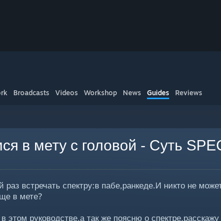
rk
Broadcasts
Videos
Workshop
News
Guides
Reviews
ся в мету с головой - Суть SP
 раз встречать спектру:в пабе,ранкеде.И никто не может
ще в мете?
в этом руководстве,а так же поясню о спектре,расскажу 