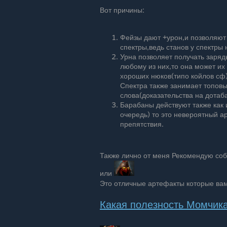
Вот причины:
Фейзы дают +урон,и позволяют
спектры,ведь станов у спектры 
Урна позволяет получать заряды
любому из них,то она может их 
хороших нюков(типо койлов сф)
Спектра также занимает топовы
слова(доказательства на дота
Барабаны действуют также как и
очередь) то это невероятный а
препятствия.
Также лично от меня Рекомендую соб
или
Это отличные артефакты которые вам
Какая полезность Момчик