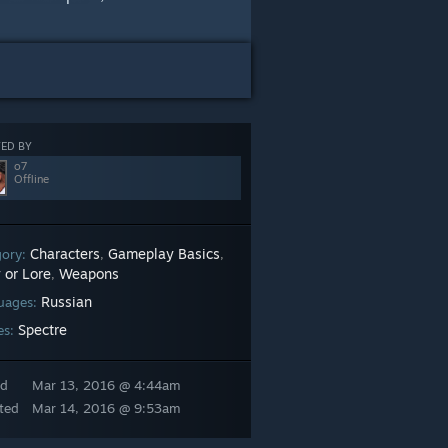
ED BY
o7
Offline
Characters
Gameplay Basics
gory:
,
,
 or Lore
Weapons
,
Russian
uages:
Spectre
es:
ed
Mar 13, 2016 @ 4:44am
ted
Mar 14, 2016 @ 9:53am