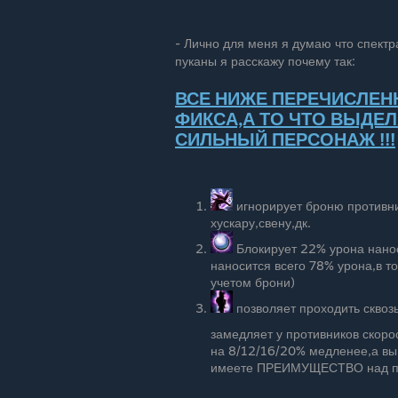
- Лично для меня я думаю что спектр
пуканы я расскажу почему так:
ВСЕ НИЖЕ ПЕРЕЧИСЛЕН
ФИКСА,А ТО ЧТО ВЫДЕЛ
СИЛЬНЫЙ ПЕРСОНАЖ !!!
игнорирует броню противник
хускару,свену,дк.
Блокирует 22% урона наноси
наносится всего 78% урона,в т
учетом брони)
позволяет проходить сквозь
замедляет у противников скоро
на 8/12/16/20% медленее,а вы 
имеете ПРЕИМУЩЕСТВО над про