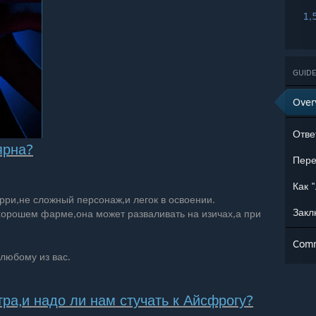
1,
GUIDE
Over
Отве
ярна?
Пере
Как 
рри,не сложный персонаж,и легок в освоении.
Закл
хорошем фарме,она может разваливать на изичах,а при
Com
любому из вас.
ра,и надо ли нам стучать к Айсфрогу?