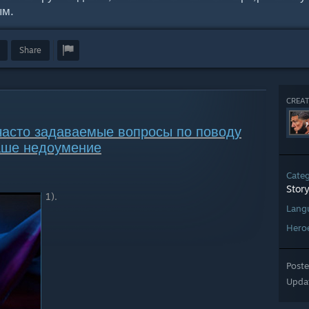
ым.
Share
CREAT
часто задаваемые вопросы по поводу
ваше недоумение
Cate
Story
1).
Lang
Hero
Post
Upda