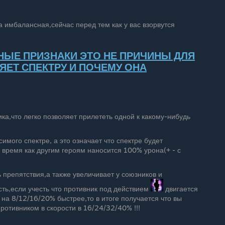
а имбалансная,сейчас перед тем как у вас взорвутся
НЫЕ ПРИЗНАКИ ЭТО НЕ ПРИЧИНЫ ДЛЯ
ЯЕТ СПЕКТРУ И ПОЧЕМУ ОНА
а,что легко позволяет прилететь одной к какому-нибудь
мого спектре, а это означает что спектре будет
о время как другим героям наносится 100% урона(+ - с
 препятствия,а также увеличивает у союзников и
сть,если учесть что противник под действием
двигается
на 8/12/16/20% быстрее,то в итоге получается что вы
тивником в скорости в 16/24/32/40% !!!