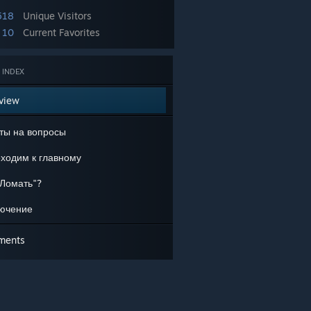
518
Unique Visitors
10
Current Favorites
 INDEX
view
ты на вопросы
ходим к главному
"Ломать"?
ючение
ments