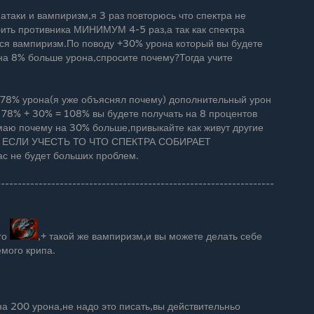
атаки и вампиризм,я 3 раз повторюсь что спектра не
ить противника МИНИМУМ 4-5 раз,а так как спектра
ся вампиризм.По поводу +30% урона который вы будете
 на 8% больше урона,спросите почему?Тогда учите
о 78% урона(я уже объяснял почему) дополнительный урон
ак 78% + 30% = 108% вы будете получать на 8 процентов
аю почему на 30% больше,привыкайте как живут другие
. А ЕСЛИ УЧЕСТЬ ТО ЧТО СПЕКТРА СОБИРАЕТ
 не будет больших проблем.
------------------------------------------------------------------
го
,+ такой же вампиризм,и вы можете делать себе
емого крипа.
 на 200 урона,не надо это писать,вы действительньо