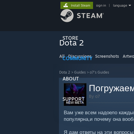
Install Steam
sign in
|
language
STORE
Dota 2
All
Discussions
Screenshots
Artwo
COMMUNITY
Dota 2
>
Guides
>
o7's Guides
ABOUT
Погружаем
By o7
SUPPORT
Вам уже всем надоело каждый
популярна,и почему она вооб
Я дам ответы на эти вопросы 