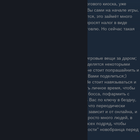
Клан лишь наличием исследованием и торгового киоска, уже
предоставляем Вам те функции, которые Вы сами на начале игры,
открыть не способны, а если очень захочется, это займёт много
времени и сил. Некоторые кланы к слову просят налог в виде
кредитов или устанавливают налог на торговлю. Но сейчас такая
тенденция отсутствует.
В клане не будет:
Никто не будет раздавать Вам внутриигровые вещи за даром;
(естественно развитые игроки охотно делятся некоторыми
модами и прайм частями, но никогда не стоит попрашайнить и
обижаться на отсутствие желающих с Вами поделиться;)
Никто не будет Вас водить за ручку; (Не стоит навязываться и
обижаться, если никто не хочет тратить личное время, чтобы
проводить Вас на миссию, сводить на босса, пофармить с
Вами ресурсы или тем более, сводить Вас по ключу в бездну,
но это так же не отменяет того факта, что переодически
находятся люди, готовые помочь. Это зависит и от онлайна, и
от размера клана, в больших кланах просто много людей, в
маленьких кланах как правило водят всех подряд, чтобы
создать некоторую иллюзию "задолжности" новобранца перед
кланом;)