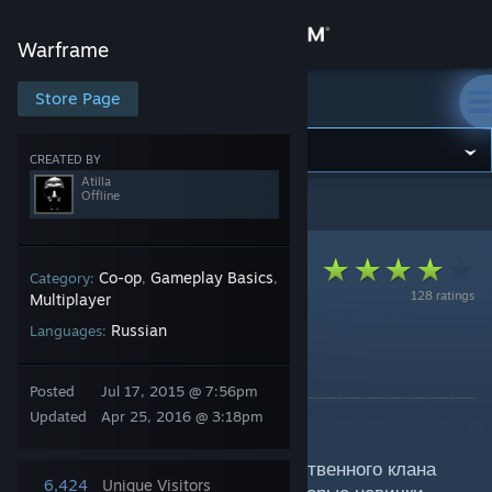
Sign in
Warframe
Store
Store Page
Warframe
Community
CREATED BY
Atilla
Offline
Warframe
>
Guides
>
Atilla's Guides
About
Support
Co-op
Gameplay Basics
Category:
,
,
128 ratings
Multiplayer
Russian
Languages:
Change language
Как выбрать Клан?
By Atilla
Get the Steam Mobile App
Posted
Jul 17, 2015 @ 7:56pm
Updated
Apr 25, 2016 @ 3:18pm
Вступление
View desktop website
Занимаясь рекрутингом для собственного клана
6,424
Unique Visitors