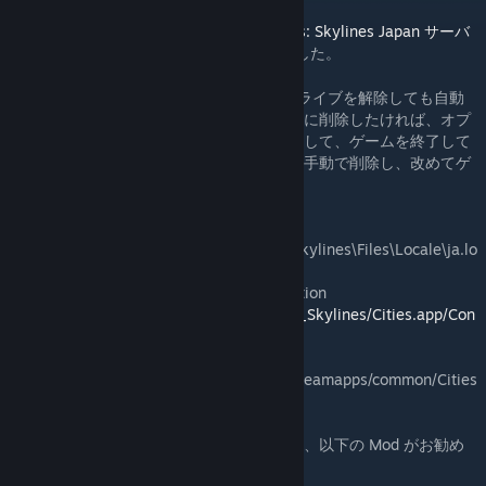
日本語ロケールファイルは、
Discord - Cities: Skylines Japan サーバ
ー
の有志によって作成されました。
[discordapp.com]
注意: 日本語ロケールファイルは、サブスクライブを解除しても自動
では削除されません。日本語ロケールを完全に削除したければ、オプ
ション>ゲームプレイ>言語で英語(en)を選択して、ゲームを終了して
下さい。それから日本語ロケールファイルを手動で削除し、改めてゲ
ームを起動して下さい。
Windows: C:\Program Files
(x86)\Steam\steamapps\common\Cities_Skylines\Files\Locale\ja.lo
cale
Mac: /Users/<user_name>/Library/Application
Support/Steam/steamapps/common/Cities_Skylines/Cities.app/Con
tents/Resources/Files/Locale/ja.locale
Linux:
/home/<user_name>/.local/share/Steam/steamapps/common/Cities
_Skylines/Files/Locale/ja.locale
なお、地区名や人名を日本風にしたい場合は、以下の Mod がお勧め
です。