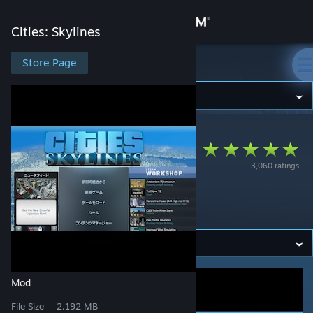
Sign in
Cities: Skylines
Store
Store Page
Cities: Skylines
Community
Cities: Skylines
>
Workshop
>
kei_em's Workshop
About
Japanese
3,060 ratings
Localization Mod (日
Support
本語化MOD)
Change language
Get the Steam Mobile App
View desktop website
Mod
File Size
2.192 MB