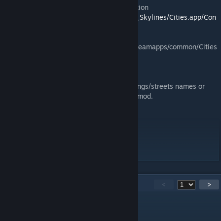
Mac: /Users/<user_name>/Library/Application
Support/Steam/steamapps/common/Cities_Skylines/Cities.app/Con
tents/Resources/Files/Locale/ja.locale
Linux:
/home/<user_name>/.local/share/Steam/steamapps/common/Cities
_Skylines/Files/Locale/ja.locale
If you prefer Japanese style districts/buildings/streets names or
anthroponyms, I recommend the following mod.
CNL Japanese Localization Name Lists
--
Source Code:
Github
[github.com]
519
Comments
<
>
2090965842