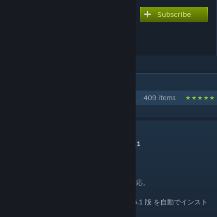
Subscribe
Subscribe to download
Japanese Localization Mod
(日本語化MOD)
IN 1 COLLECTION BY KEI_EM
Collection for Japanese scene
409 items
DESCRIPTION
Japanese Localization Mod version 2026.1
- 日本語
#更新# パッチ 1.21.1-f9 (Race Day) への対応。
このMODは、日本語ロケールファイル 2026.1 版 を自動でインスト
ールします。