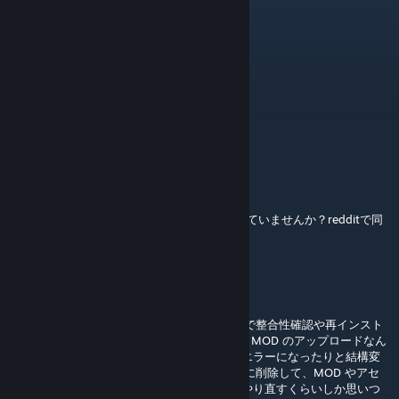
Jun 27 @ 3:44am
dog
Mikefumi
May 8 @ 3:38pm
日本語化は大変助かりました
ありがとうございました
KAKAKA
Apr 6 @ 10:23pm
@karotiさんもしかしてgeforce nowをつかっていませんか？redditで同
じ人を見ましたので
kei_em
[author]
Mar 13 @ 12:56am
うーん。Steam 周りはよく不具合が出てるので整合性確認や再インスト
ールで直らなければ、わたしにはどうにも…。MOD のアップロードなん
かも選択ボタンが出なかったりアップロードエラーになったりと結構変
なので、Steam や CO 関係のデータを徹底的に削除して、MOD やアセ
ットも全部いったん解除した上で、こつこつやり直すくらいしか思いつ