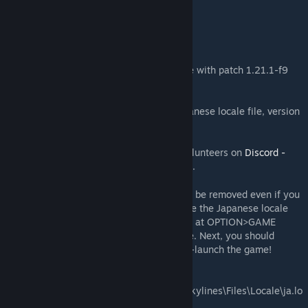
CNL Japanese Localization Name Lists
- English
#UPDATE# Japanese locale file compatible with patch 1.21.1-f9
(Race Day).
This mod will automatically install the Japanese locale file, version
2026.1.
The Japanese locale file was created by volunteers on
Discord -
Cities: Skylines Japan server
.
[discordapp.com]
ATTENTION: The Japanese locale file won't be removed even if you
unsubscribe this mod. If you wish to remove the Japanese locale
completely, you need to select English (en) at OPTION>GAME
PLAY>LANGUAGE, and shutdown the game. Next, you should
remove ja.locale file manually, and then re-launch the game!
Windows: C:\Program Files
(x86)\Steam\steamapps\common\Cities_Skylines\Files\Locale\ja.lo
cale