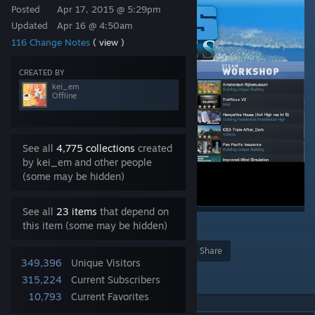
Posted
Apr 17, 2015 @ 5:29pm
Updated
Apr 16 @ 4:50am
116 Change Notes
( view )
CREATED BY
kei_em
Offline
See all
4,775 collections
created
by kei_em and other people
(some may be hidden)
See all
23 items
that depend on
this item (some may be hidden)
3
106
Award
Favorite
Share
349,396
Unique Visitors
Add to Collection
315,224
Current Subscribers
10,793
Current Favorites