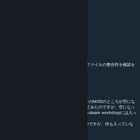
きません。お役に立てず、すみません。
Yamoto
Mar 12 @ 12:22am
とてもありがとう
kei_em
[author]
Mar 10 @ 4:57am
@asuka12yu さん。Steam アプリで、ゲームファイルの整合性を確認を
実行してもダメでしょうか？
karoti
Mar 9 @ 6:22am
サブスクライブしてもコンテンツマネージャーのMODのところが空にな
っていて入っていないです。他のMODも入れてみたのですが、空になっ
ていて入っていない状態です。下のほうにあるsteam workshopには入っ
ています。
再起動や一回アプリをアンインストールしたのですが、何も入っていな
いのですがどのようにしたら映りますか？