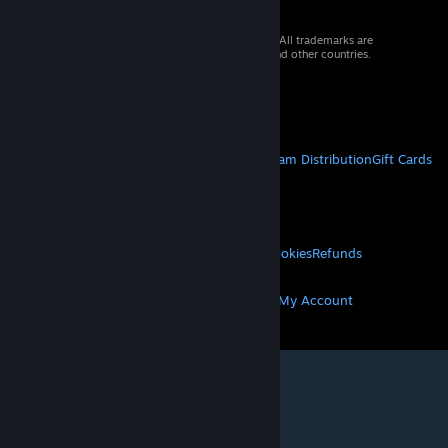
© 2026 Valve Corporation. All rights reserved. All trademarks are
property of their respective owners in the US and other countries.
VAT included in all prices where applicable.
Get Mobile Apps
STEAM
About Steam
Steam SSA
Steamworks
Steam Distribution
Gift Cards
VALVE
About Valve
Jobs
Hardware
Recycling
LEGAL
Privacy
Accessibility
Notices & Policies
Cookies
Refunds
MORE
Get Steam
Get Mobile Apps
Get Support
My Account
© Valve Corporation. All rights reserved. All
trademarks are property of their respective owners
in the US and other countries.
Privacy Policy
|
Legal
|
Accessibility
|
Steam Subscriber Agreement
|
Refunds
|
Cookies