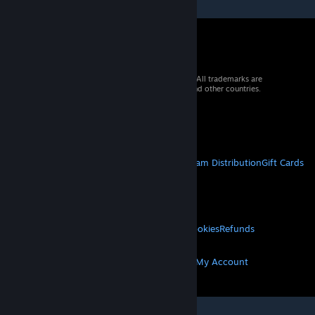
© 2026 Valve Corporation. All rights reserved. All trademarks are
property of their respective owners in the US and other countries.
VAT included in all prices where applicable.
Get Mobile Apps
STEAM
About Steam
Steam SSA
Steamworks
Steam Distribution
Gift Cards
VALVE
About Valve
Jobs
Hardware
Recycling
LEGAL
Privacy
Accessibility
Notices & Policies
Cookies
Refunds
MORE
Get Steam
Get Mobile Apps
Get Support
My Account