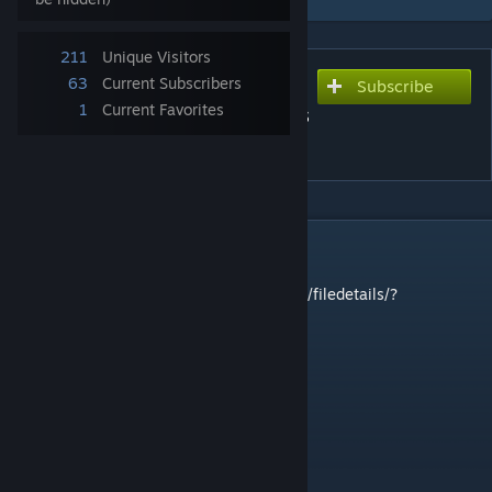
211
Unique Visitors
63
Current Subscribers
Subscribe
Subscribe to download
1
Current Favorites
메타버서스 위시(MetaVersus
WISH) kr
DESCRIPTION
English Ver.
🔗
https://steamcommunity.com/sharedfiles/filedetails/?
id=3738832330
-----
메타버서스 위시 소개 링크
🔗
https://www.metaversus.dev/
메타버서스 위시 플레이 가이드
🔗
https://www.metaversus.dev/wishguide