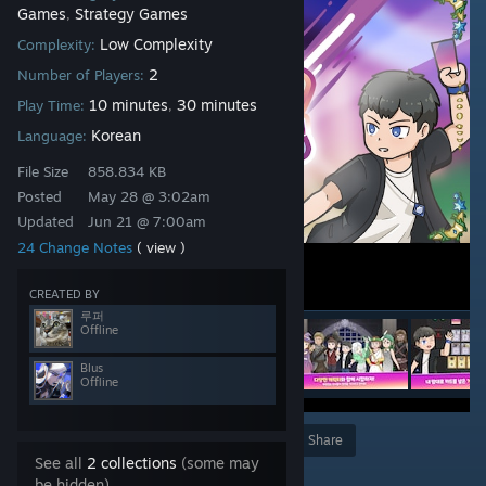
Games
Strategy Games
,
Low Complexity
Complexity:
2
Number of Players:
10 minutes
30 minutes
Play Time:
,
Korean
Language:
File Size
858.834 KB
Posted
May 28 @ 3:02am
Updated
Jun 21 @ 7:00am
24 Change Notes
( view )
CREATED BY
루퍼
Offline
Blus
Offline
Award
Favorite
Share
See all
2 collections
(some may
Add to Collection
be hidden)