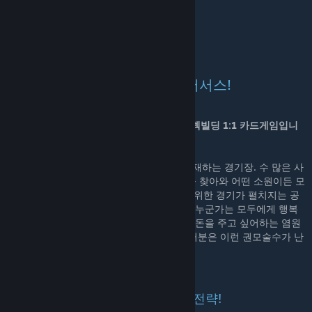
문의 디스코드
🔗
https://discord.gg/teamcrsd
✨너와 나의 덱빌딩 결투! 메타버서스!
메타버서스 위시는?
메타버서스 위시는 TTS 오리지널 게임으로, 덱빌딩 1:1 카드게임입니
다.
이곳은 시공간이 뒤틀린 차원 속 어딘가에 존재하는 경기장. 수 많은 사
람들이 자의적이든 타의적이든 이곳 경기장을 찾아와 어떤 소원이든 모
두 이뤄준다는 ‘영예로운 트로피’를 쟁취하기 위한 경기가 펼치지는 공
간입니다. 누군가는 집에 돌아가고 싶어하고, 누군가는 모두에게 행복
을 안겨주고 싶어하고, 또 누군가는 세계에 혼돈을 주고 싶어하는 염원
을 품고 상대와 맞서 싸우게 됩니다. 과연 여러분은 이런 권모술수가 난
무하는 경기장에서 승리할 수 있을까요?
다양한 캐릭터와 함께 하는 다양한 전략!