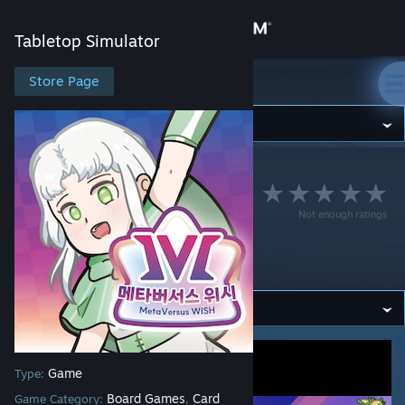
Sign in
Tabletop Simulator
Store
Store Page
Tabletop Simulator
Community
Tabletop Simulator
>
Workshop
>
Blus's Workshop
About
메타버서스 위시
Not enough ratings
Support
(MetaVersus WISH)
kr
Change language
Get the Steam Mobile App
View desktop website
Game
Type:
Board Games
Card
Game Category:
,