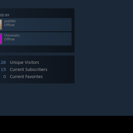
ED BY
jan00bl
Offline
Chromatis
Offline
26
Unique Visitors
15
Current Subscribers
0
Current Favorites