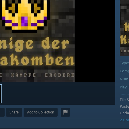
Type
Comp
Numb
Play
File S
Post
Share
Add to Collection
Upda
2 Ch