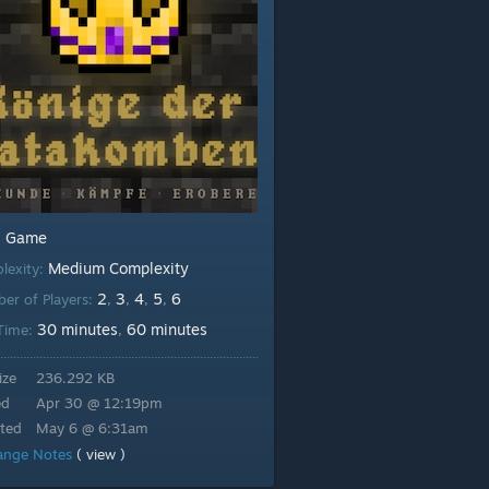
Game
:
Medium Complexity
lexity:
2
3
4
5
6
er of Players:
,
,
,
,
30 minutes
60 minutes
 Time:
,
ize
236.292 KB
ed
Apr 30 @ 12:19pm
ted
May 6 @ 6:31am
ange Notes
( view )