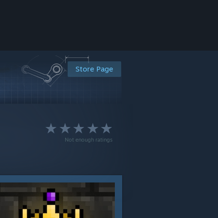
Store Page
Not enough ratings