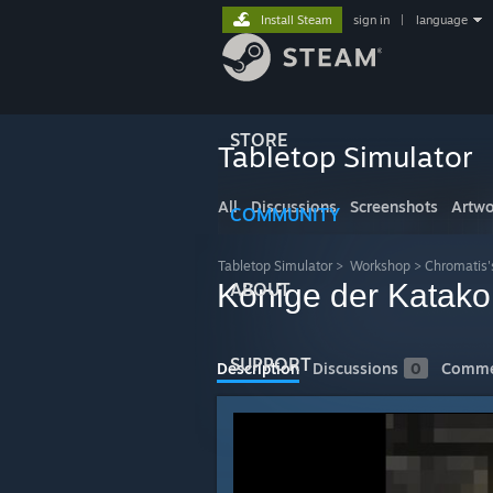
Install Steam
sign in
|
language
STORE
Tabletop Simulator
All
Discussions
Screenshots
Artwo
COMMUNITY
Tabletop Simulator
>
Workshop
>
Chromatis'
Könige der Katak
ABOUT
SUPPORT
Description
Discussions
0
Comme