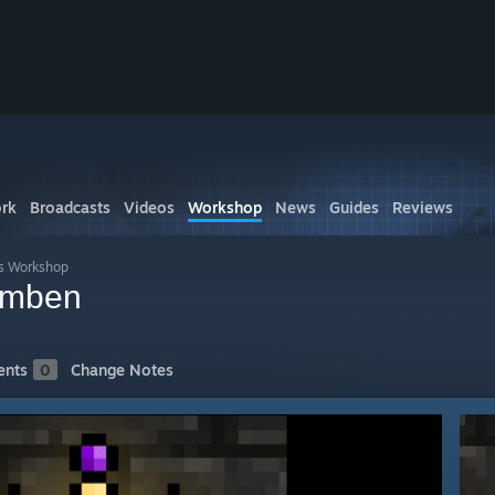
rk
Broadcasts
Videos
Workshop
News
Guides
Reviews
s Workshop
omben
nts
0
Change Notes