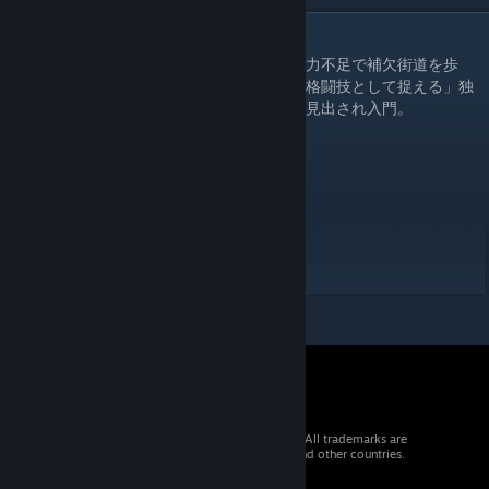
DESCRIPTION
幼少期に「超次元サッカー」に憧れるも、実力不足で補欠街道を歩
む。しかし、その強靭な足腰と「サッカーを格闘技として捉える」独
特のセンスをあにまんプロレスのスカウトに見出され入門。
【必殺技】
デスゾーン（雪崩式エクスプロイダー）
【得意技】
ファイアトルネード（F-5）
ジャッジスルー（コーナーミサイル）
ザ・ウォール（ダイビングボディプレス）
サッカーボールキック→ミドルキック
© 2026 Valve Corporation. All rights reserved. All trademarks are
property of their respective owners in the US and other countries.
VAT included in all prices where applicable.