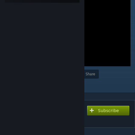
Award
Favorite
Share
Add to Collection
Subscribe
Subscribe to download
稲妻 十一郎