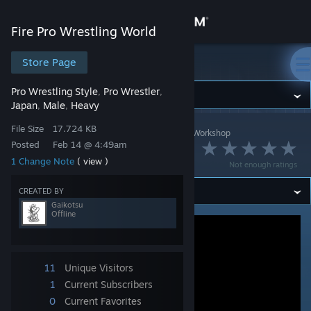
Sign in
Fire Pro Wrestling World
Store
Store Page
Fire Pro Wrestling World
Pro Wrestling Style
Pro Wrestler
,
,
Community
Japan
Male
Heavy
,
,
File Size
17.724 KB
Fire Pro Wrestling World
>
Workshop
>
Gaikotsu's Workshop
About
Posted
Feb 14 @ 4:49am
稲妻 十一郎
1 Change Note
( view )
Not enough ratings
Support
CREATED BY
Gaikotsu
Change language
Offline
Get the Steam Mobile App
11
Unique Visitors
View desktop website
1
Current Subscribers
0
Current Favorites