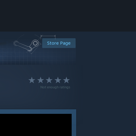
Store Page
Not enough ratings