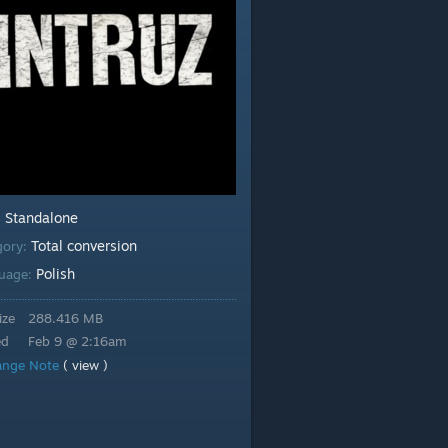
Standalone
:
Total conversion
gory:
Polish
uage:
ize
288.416 MB
ed
Feb 9 @ 2:16am
ange Note
( view )