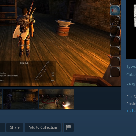
Type
Cate
Lang
File S
Post
1 Ch
Share
Add to Collection