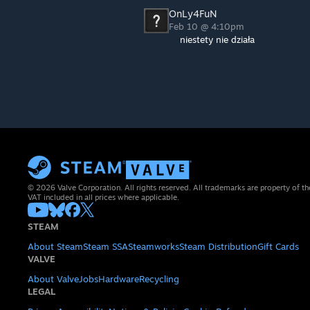
OnLy4FuN
Feb 10 @ 4:10pm
niestety nie działa
© 2026 Valve Corporation. All rights reserved. All trademarks are property of th
VAT included in all prices where applicable.
STEAM
About Steam
Steam SSA
Steamworks
Steam Distribution
Gift Cards
VALVE
About Valve
Jobs
Hardware
Recycling
LEGAL