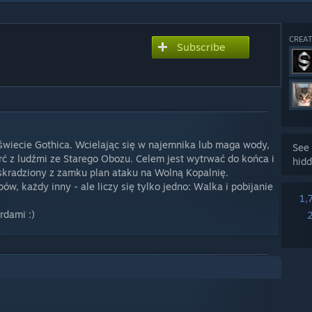
CREAT
Subscribe
świecie Gothica. Wcielając się w najemnika lub maga wody,
See 
arć z ludźmi ze Starego Obozu. Celem jest wytrwać do końca i
hidd
skradziony z zamku plan ataku na Wolną Kopalnię.
ów, każdy inny - ale liczy się tylko jedno: Walka i pobijanie
1,
rdami :)