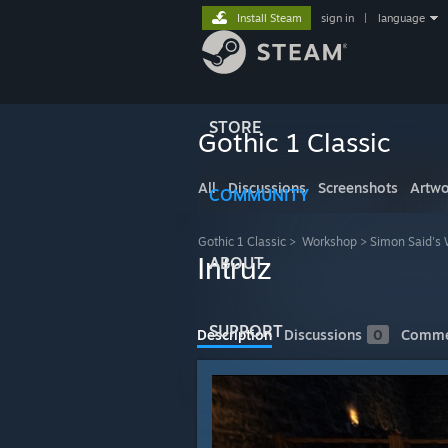
Install Steam
sign in
|
language
STORE
Gothic 1 Classic
All
Discussions
Screenshots
Artwo
COMMUNITY
Gothic 1 Classic
>
Workshop
>
Simon Said's
Intruz
ABOUT
SUPPORT
Description
Discussions
0
Comme