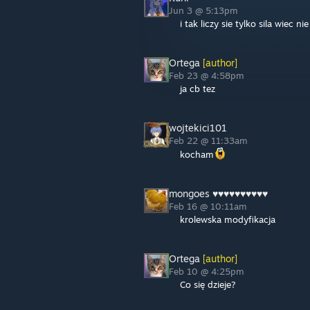
Jun 3 @ 5:13pm
i tak liczy sie tylko sila wiec 
Ortega
[author]
Feb 23 @ 4:58pm
ja cb tez
wojtekici101
Feb 22 @ 11:33am
kocham
mongoes ♥♥♥♥♥♥♥♥♥♥
Feb 16 @ 10:11am
krolewska modyfikacja
Ortega
[author]
Feb 10 @ 4:25pm
Co się dzieje?