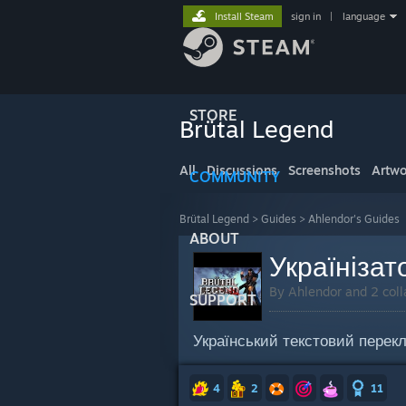
Install Steam
sign in
|
language
STORE
Brütal Legend
All
Discussions
Screenshots
Artwo
COMMUNITY
Brütal Legend
>
Guides
>
Ahlendor's Guides
ABOUT
Українізат
By Ahlendor and 2 coll
SUPPORT
Український текстовий перекл
4
2
11