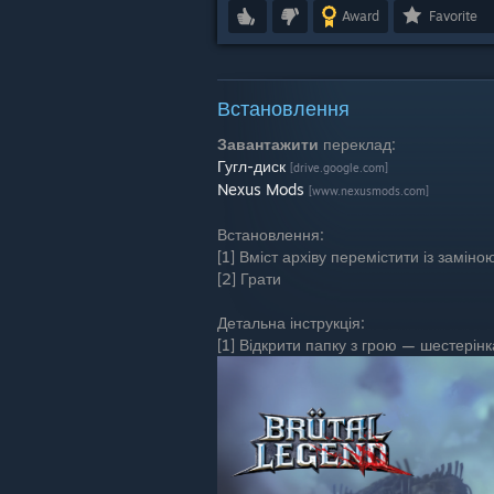
Award
Favorite
Встановлення
Завантажити
переклад:
Гугл-диск
[drive.google.com]
Nexus Mods
[www.nexusmods.com]
Встановлення:
[1] Вміст архіву перемістити із заміно
[2] Грати
Детальна інструкція:
[1] Відкрити папку з грою — шестерін