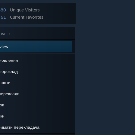
480
Unique Visitors
91
Current Favorites
 INDEX
view
новлення
переклад
ншоти
переклади
ок
ки
римати перекладача