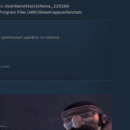
йл
UserGameStatsSchema_225260
Program Files (x86)\Steam\appcache\stats
 оригінальні шрифти та написи.
[x.com]