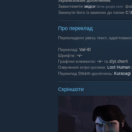
Українізовані досягнення
:
Завантажити
звідси
фа
[drive.google.com]
Закинути його із заміною до папки
C:\
Про переклад
Перекладено увесь текст, адаптовано
Переклад:
Val-El
Шрифти:
-v-
Графічні елементи:
-v-
та
zlyi.chort
Озвучення інтро-ролика:
Lost Human
Переклад Steam-досягнень:
Kurasagi
Скріншоти