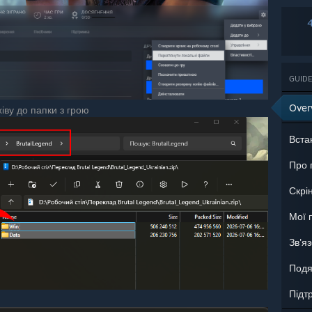
GUIDE
Over
хіву до папки з грою
Вста
Про 
Скрі
Мої 
Зв'яз
Подя
Підт