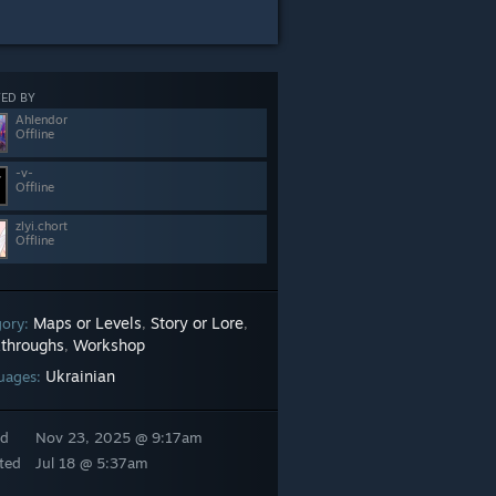
ED BY
Ahlendor
Offline
-v-
Offline
zlyi.chort
Offline
Maps or Levels
Story or Lore
gory:
,
,
throughs
Workshop
,
Ukrainian
uages:
ed
Nov 23, 2025 @ 9:17am
ted
Jul 18 @ 5:37am