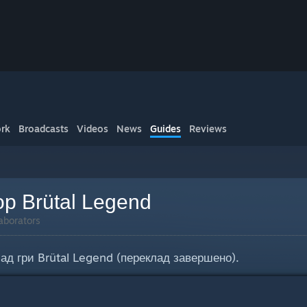
rk
Broadcasts
Videos
News
Guides
Reviews
ор Brütal Legend
aborators
ад гри Brütal Legend (переклад завершено).