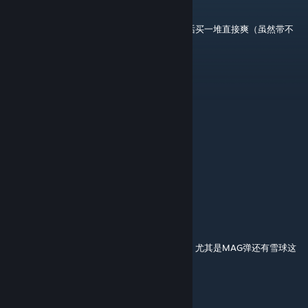
Jul 7 @ 4:33am
很强，甚至支持买海岛挑战的强化，不缺钱的话买一堆直接爽（虽然带不
回来）
iYing
Jun 7 @ 1:29am
bucuo
超高校级的摆烂专家Remio
Apr 8 @ 11:41pm
希望能加一个批量购买功能！
Akhundelar
Apr 5 @ 11:26pm
能不能加一个批量购买，大批量购买点的好累，尤其是MAG弹还有雪球这
种，买弹药点的太慢了
R