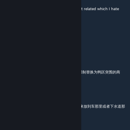
Feb 19 @ 6:10pm
Thanks, Needed this to buy all the fish quest related which I hate
doing haha
PlinioJRM
Feb 5 @ 8:04am
English version?
愿极光，永不消逝
Jan 12 @ 1:32am
你好，这个模组和鸭区突围的模组有冲突，会强制替换为鸭区突围的商
店，有什么办法可以将2个商店分割开吗
sinn二
Jan 9 @ 11:03pm
你好 我问售货机位置如何调节啊？能不能移出来放到车那里或者下水道那
里？
那年那兔那些事