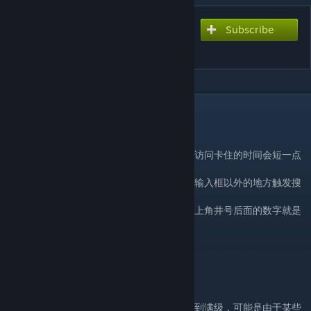
Subscribe
Subscribe to download
All Item Shop
DESCRIPTION
贩卖所有物品
！！售货机的位置在训练场
第一次访问的时候会卡几秒，是正常的，后续访问卡住的时间会短一点
支持搜索了，输入关键词之后，鼠标点击一下输入框以外的地方触发搜
索(如果输入时搜索太卡了)
增加了对物品ID搜索的支持，物品悬浮窗口右上角井号后面的数字就是
物品ID
支持了Mod物品
商店物品自动补货
注意事项:
如果你工作台无法制作，检查工作台有没有升到满级，可能是由于某些