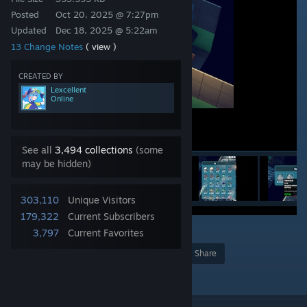
Posted
Oct 20, 2025 @ 7:27pm
Updated
Dec 18, 2025 @ 5:22am
13 Change Notes
( view )
CREATED BY
Lexcellent
Online
See all
3,494 collections
(some
may be hidden)
303,110
Unique Visitors
179,322
Current Subscribers
22
3,797
Current Favorites
Award
Favorite
Share
Add to Collection