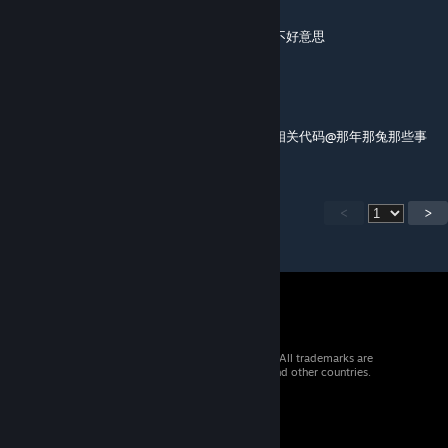
Dec 29, 2025 @ 3:17am
後來確認過打不開製造不是這個mod造成的，不好意思
Lexcellent
[author]
Dec 18, 2025 @ 5:27am
无法制作的问题看一下简介，这个mod不涉及相关代码@那年那兔那些事
<
>
© 2026 Valve Corporation. All rights reserved. All trademarks are
property of their respective owners in the US and other countries.
VAT included in all prices where applicable.
Get Mobile Apps