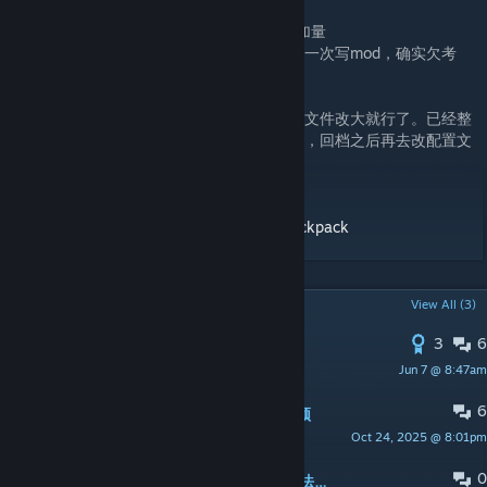
----- 经评论区反馈，改小了默认背包大小增加量
关于改小了默认大小导致物品丢失的问题，第一次写mod，确实欠考
虑，不过这个mod后续无重大bug不会再更新
mod更新后物品丢了怎么办？
不整理物品就还在，只是没显示出来，去配置文件改大就行了。已经整
理导致丢失了可以使用游戏内自带的回档功能，回档之后再去改配置文
件中的大小
源码：
https://github.com/Lexcellent/BigBackpack
POPULAR DISCUSSIONS
View All (3)
3
6
改文件具体方法
Jun 7 @ 8:47am
ATAT
6
打开背包要加载零点几秒，还会掉帧卡顿
Oct 24, 2025 @ 8:01pm
莘
0
启用这个mod会导致鸭鸭矿工小游戏无法游玩