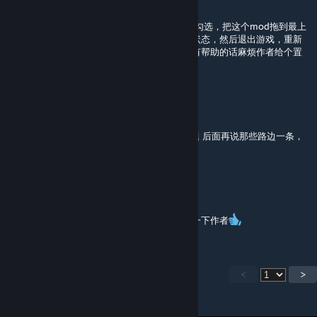
Oct 23, 2025 @ 9:07am
关于mod勾选不上的话建议先把所有mod取消勾选，把这个mod拖到最上
面，然后进游戏在基地里转悠两圈让游戏保存状态，然后退出游戏，重新
进入游戏然后再次勾选应该就能解决了，如果有帮助的话麻烦作者给个置
顶能帮助更多人
樱芷
Oct 23, 2025 @ 1:19am
@베라不是姐妹我没骂你啊....我在回答你的问题 后面再说那些路边一条，
可能我的表达有问题
ShorthairYui
Oct 22, 2025 @ 6:15pm
更新之后按照配置改了之后就行了，留言支持一下作者
<
>