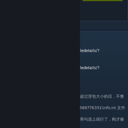
大背包(更安全的背包已上线，
详情看简介)
DESCRIPTION
更安全的背包：
https://steamcommunity.com/sharedfiles/filedetails/?
id=3591578653
动态扩容背包：
https://steamcommunity.com/sharedfiles/filedetails/?
id=3596870302
背包容量增加50(默认)，负重增加200(默认)
！！以防万一，卸载前请清空背包，物品数量超过背包大小的话，不整
理就不会丢
\steamapps\workshop\content\3167020\3588776351\info.ini 文件
里可以自定义增加的数量
修改之后回到主菜单找到这个mod，取消勾选再勾选上就行了，刚才修
改的数值就生效了