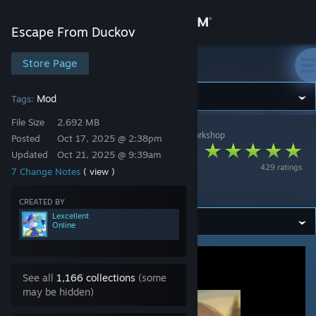
Sign in
Escape From Duckov
Store
Store Page
Escape From Duckov
Community
Mod
Tags:
File Size
2.692 MB
Escape from Duckov
>
Workshop
>
Lexcellent's Workshop
About
Posted
Oct 17, 2025 @ 2:38pm
大背包(更安全的背包
Updated
Oct 21, 2025 @ 9:39am
429 ratings
7 Change Notes
( view )
Support
已上线，详情看简介)
CREATED BY
Change language
Lexcellent
Online
Get the Steam Mobile App
View desktop website
See all
1,166 collections
(some
may be hidden)