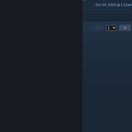
Oct 24, 2025 @ 1:12am
Kanki
180
Comments
<
>
[ ]
Nov 21, 2025 @ 6:55am
修改不生效啊
BBUUNN
Nov 11, 2025 @ 12:53am
还是越简单mod越好
萨勒姆
Oct 30, 2025 @ 1:23am
@杨杨 背包上限和负重都能自己手动改的