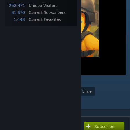
258,471
Unique Visitors
81,870
Current Subscribers
1,448
Current Favorites
36
Award
Favorite
Share
Add to Collection
Subscribe
Subscribe to download