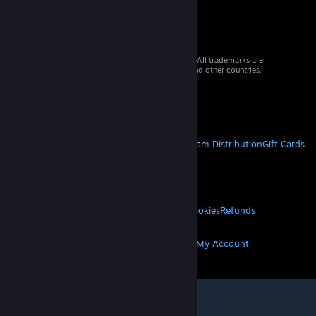
© 2026 Valve Corporation. All rights reserved. All trademarks are
property of their respective owners in the US and other countries.
VAT included in all prices where applicable.
Get Mobile Apps
STEAM
About Steam
Steam SSA
Steamworks
Steam Distribution
Gift Cards
VALVE
About Valve
Jobs
Hardware
Recycling
LEGAL
Privacy
Accessibility
Notices & Policies
Cookies
Refunds
MORE
Get Steam
Get Mobile Apps
Get Support
My Account
© Valve Corporation. All rights reserved. All
trademarks are property of their respective owners