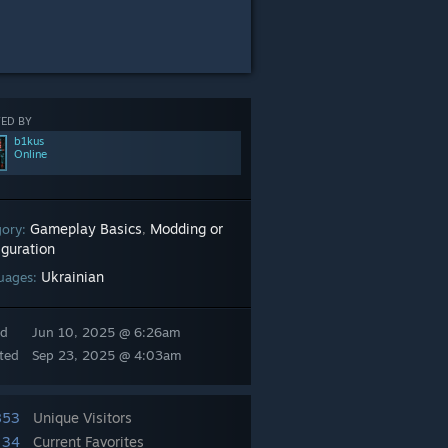
ED BY
b1kus
Online
Gameplay Basics
Modding or
gory:
,
iguration
Ukrainian
uages:
ed
Jun 10, 2025 @ 6:26am
ted
Sep 23, 2025 @ 4:03am
853
Unique Visitors
34
Current Favorites