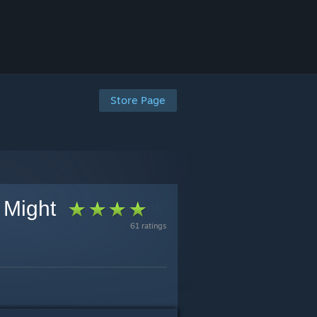
Store Page
 Might
61 ratings