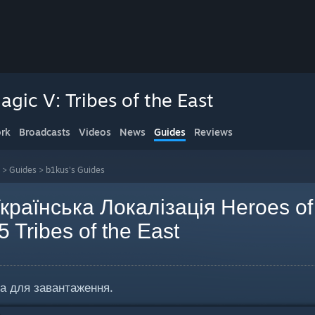
gic V: Tribes of the East
rk
Broadcasts
Videos
News
Guides
Reviews
>
Guides
>
b1kus's Guides
країнська Локалізація Heroes of
 Tribes of the East
на для завантаження.