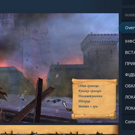
GUIDE
Over
ІНФ
ВСТ
ПРИ
ФІД
ОБК
ЛОК
Com