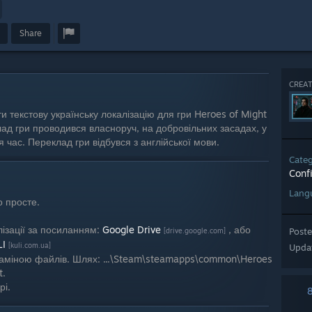
Share
CREAT
и текстову українську локалізацію для гри Heroes of Might
клад гри проводився власноруч, на добровільних засадах, у
я час. Переклад гри відбувся з англійської мови.
Cate
Conf
Lang
о просте.
лізації за посиланням:
Google Drive
, або
Post
[drive.google.com]
LI
[kuli.com.ua]
Upda
із заміною файлів. Шлях: ...\Steam\steamapps\common\Heroes
t.
рі.