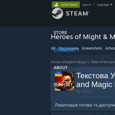
Install Steam
sign in
|
language
STORE
Heroes of Might & Ma
All
Discussions
Screenshots
Artwo
COMMUNITY
Heroes of Might & Magic V: Tribes of the East
ABOUT
Текстова У
and Magic 5
SUPPORT
By b1kus
Локалізація готова та доступ