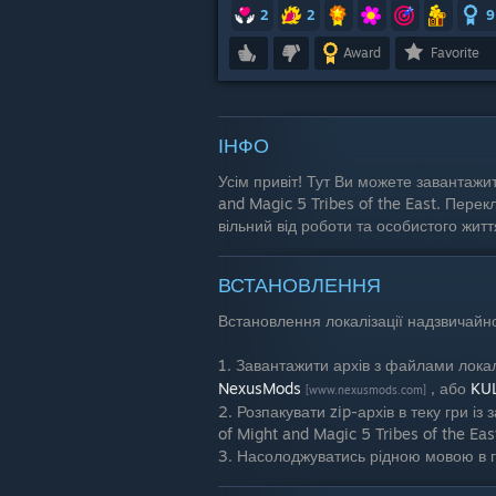
2
2
9
Award
Favorite
ІНФО
Усім привіт! Тут Ви можете завантажит
and Magic 5 Tribes of the East. Пере
вільний від роботи та особистого житт
ВСТАНОВЛЕННЯ
Встановлення локалізації надзвичайн
1. Завантажити архів з файлами лока
NexusMods
, або
KU
[www.nexusmods.com]
2. Розпакувати zip-архів в теку гри 
of Might and Magic 5 Tribes of the Eas
3. Насолоджуватись рідною мовою в г