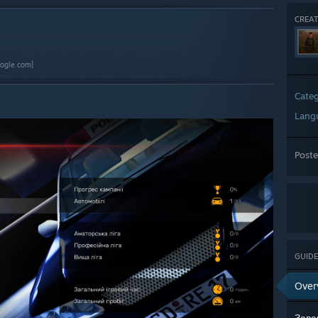
CREAT
oogle.com]
Cate
Lang
Post
GUIDE
Over
Зава