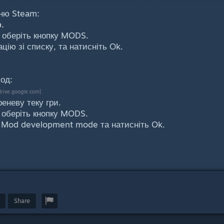
ню Steam:
.
і оберіть кнопку MODS.
ацію зі списку, та натисніть Оk.
од:
drive.google.com]
реневу теку гри.
і оберіть кнопку MODS.
 Mod development mode та натисніть Ok.
Share