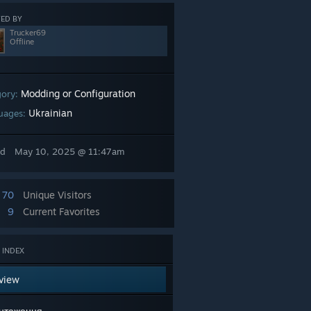
ED BY
Trucker69
Offline
Modding or Configuration
gory:
Ukrainian
uages:
ed
May 10, 2025 @ 11:47am
70
Unique Visitors
9
Current Favorites
 INDEX
view
нтаження