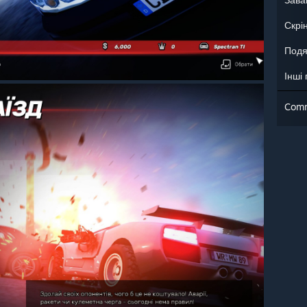
Скрі
Подя
Інші
Com