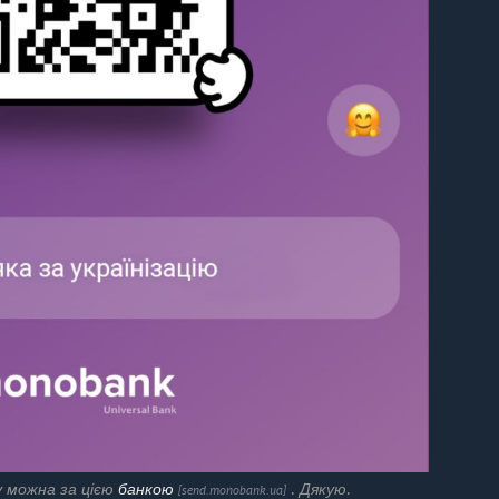
 можна за цією
банкою
. Дякую.
[send.monobank.ua]