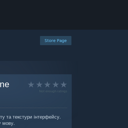
Store Page
ine
Not enough ratings
ту та текстури інтерфейсу.
у мову.