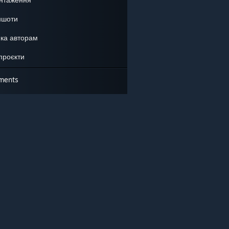
ншоти
ка авторам
 проєкти
ments