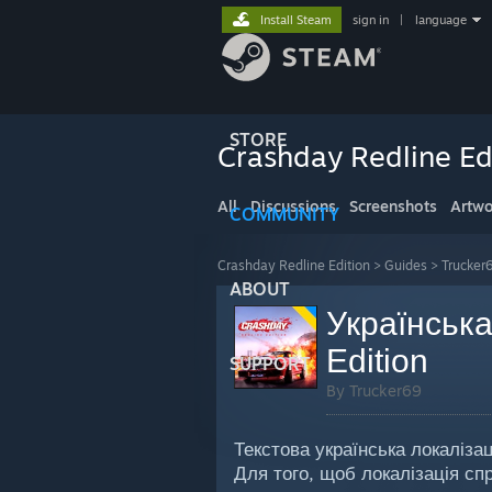
Install Steam
sign in
|
language
STORE
Crashday Redline Ed
All
Discussions
Screenshots
Artwo
COMMUNITY
Crashday Redline Edition
>
Guides
>
Trucker
ABOUT
Українська
Edition
SUPPORT
By Trucker69
Текстова українська локаліза
Для того, щоб локалізація сп