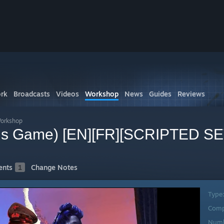
rk
Broadcasts
Videos
Workshop
News
Guides
Reviews
Workshop
ypus Game) [EN][FR][SCRIPTED S
nts
1
Change Notes
Type
Comp
Numb