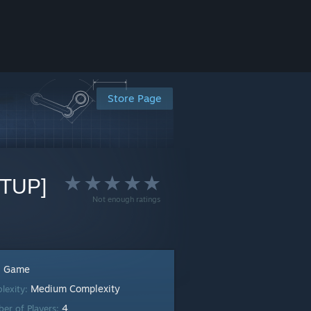
Store Page
ETUP]
Not enough ratings
Game
:
Medium Complexity
lexity:
4
er of Players: