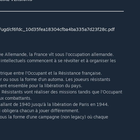
es/ugd/cf6fdc_10d35fea18304cfba4ba335a7d23f28c.pdf
ée Allemande, la France vît sous l’occupation allemande.
 intellectuels commencent à se révolter et à organiser les
rique entre l’Occupant et la Résistance française.
r ou sous la forme d’un automa. Les joueurs résistants
ent ensemble pour la libération du pays.
s Résistants vont réaliser des missions tandis que l’Occupant
eux combattants.
allant de 1940 jusqu’à la libération de Paris en 1944.
 obligera chacun à jouer différemment.
 sous la forme d’une campagne (non legacy) où chaque