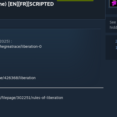
me) [EN][FR][SCRIPTED
See 
hidd
 2025) :
thegreatrace/liberation-0
e/426368/liberation
filepage/302251/rules-of-liberation