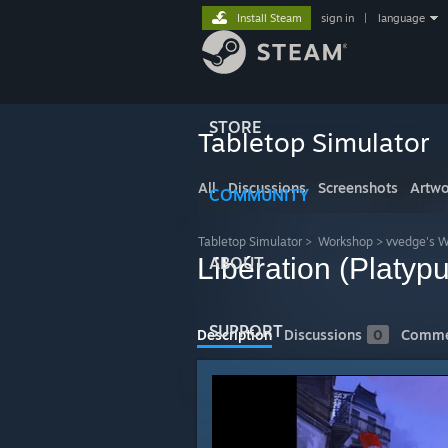
Install Steam
sign in
|
language
STORE
Tabletop Simulator
All
Discussions
Screenshots
Artwo
COMMUNITY
Tabletop Simulator
>
Workshop
>
vvedge's 
Libération (Plat
ABOUT
SUPPORT
Description
Discussions
0
Comme