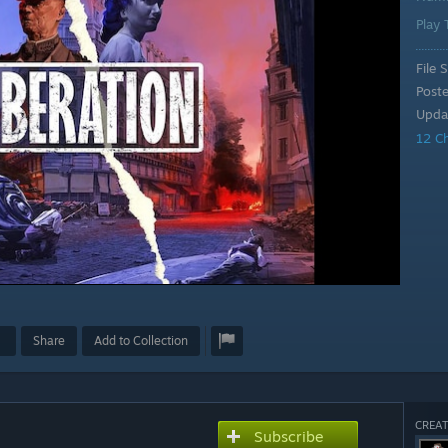
Play
File S
Post
Upda
12 C
Share
Add to Collection
CREAT
Subscribe