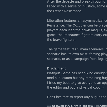
After the debacle and breakthrough o
Faced with a sense of injustice, some i
the French Resistance.
Liberation features an asymmetrical c
Resistance. The Occupier can be playe
players each lead their own maquis, fi
game, the Resistance fighters carry ou
the brave fighters.
The game features 5 main scenarios, r
scenario has its own twist, forcing pl
scenario, or as a campaign (non-legac
Disclaimer :
Platypus Game has been kind enough to
mod publication but any remaining bug 
I tried my best to give everyone an op
the editor and buy a physical copy :)
Don't hesitate to report any bug in th
** PLEASE DO NOT PUBLISH UNOFFI