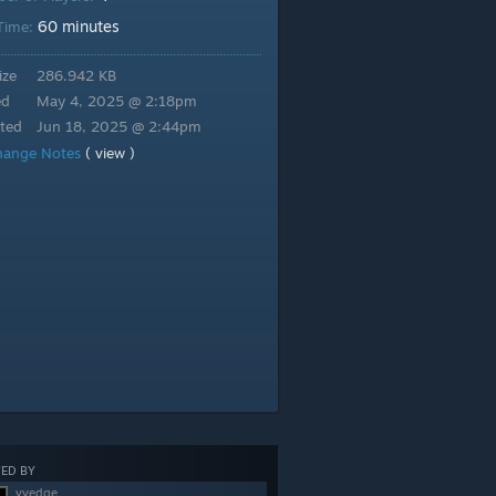
60 minutes
 Time:
ize
286.942 KB
ed
May 4, 2025 @ 2:18pm
ted
Jun 18, 2025 @ 2:44pm
hange Notes
( view )
ED BY
vvedge