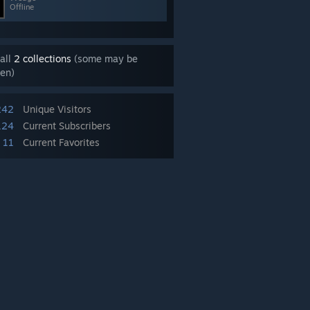
Offline
all
2 collections
(some may be
en)
242
Unique Visitors
124
Current Subscribers
11
Current Favorites