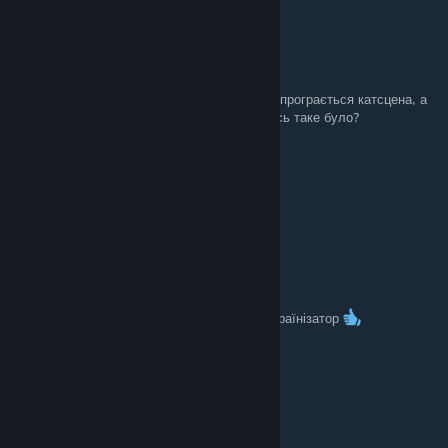
Molotov Cocktease
May 1 @ 1:53pm
Після вибору фракції до якої я приєднуюся програється катсцена, а
потім гра зависає з чорним екраном. В когось таке було?
cat#DOPERUST
Apr 7 @ 3:22pm
Дякую!!!
Orange WITCH
Feb 12 @ 8:02am
Було що згадати. Дуже дякую за якісний українізатор
InKviZ
Jan 4 @ 2:02pm
Вподобайка та подяка!