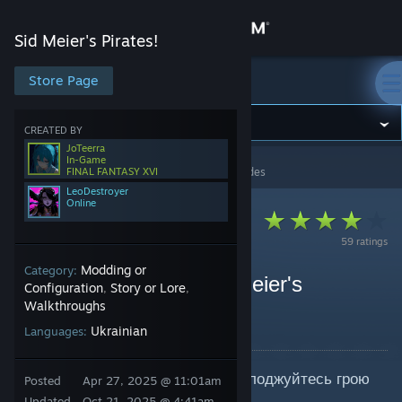
Sign in
Sid Meier's Pirates!
Store
Store Page
Sid Meier's Pirates!
Community
CREATED BY
JoTeerra
In-Game
Sid Meier's Pirates!
>
Guides
>
LeoDestroyer's Guides
FINAL FANTASY XVI
About
LeoDestroyer
Online
Support
59 ratings
Modding or
Category:
Change language
Українізатор для «Sid Meier's
Configuration
Story or Lore
,
,
Pirates!»
Walkthroughs
Get the Steam Mobile App
By LeoDestroyer and 1 collaborators
Ukrainian
Languages:
View desktop website
Завантажуйте українізатор і насолоджуйтесь грою
Posted
Apr 27, 2025 @ 11:01am
з українською локалізацією!
Updated
Oct 21, 2025 @ 4:41am