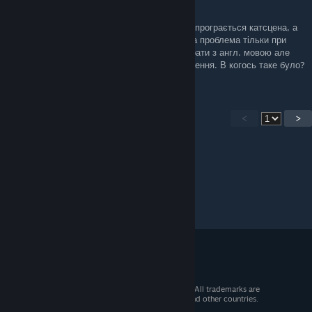
Dec 27, 2025 @ 10:41am
Після вибору фракції до якої я приєднуюся програється катсцена, а
потім
гра зависає з чорним екраном
. Така проблема тільки при
наявності українізатора. Пробував почати грати з англ. мовою але
потім гра з українізатором не бачить збереження. В когось таке було?
<
>
© 2026 Valve Corporation. All rights reserved. All trademarks are
property of their respective owners in the US and other countries.
VAT included in all prices where applicable.