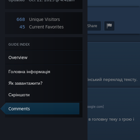
3
9
668
Unique Visitors
Award
Favorite
Share
45
Current Favorites
GUIDE INDEX
Головна інформація
Overview
Автори: LummyU
Версія: 1.1
Головна інформація
Гра «Sid Meier's Pirates!» має повний український переклад тексту.
Як завантажити?
Скріншоти
Як завантажити?
1. Завантажуєте за цим
посиланням
[drive.google.com]
Comments
2. Розпаковуєте всі файли, перекидаєте їх в головну теку з грою і
погоджуєтесь на заміну усіх файлів.
3. Насолоджуйтесь грою.