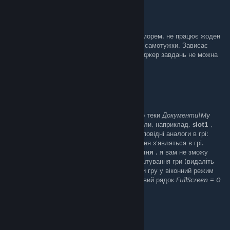
bivis31
Jan 3 @ 9:48am
На жаль, проти вилітання після заставки із морем, не працює жоден
із вказаних способів і жоден, який пробував самотужки. Зависає
прямо таки дуже сильно, що навіть на менеджер завдань не можна
вийти, щоб прибити процес.
LeoDestroyer
[author]
Dec 29, 2025 @ 8:30am
Щоб гра побачила збереження, перейдіть до теки
Документи\My
Games\Sid Meier's Pirates!
, там будуть файли, наприклад,
slot1
,
slot2
,
arrival
тощо. Перейменуйте їх на відповідні аналоги в грі:
слот1
,
слот2
,
приїзд
. Тоді ваші збереження з'являться в грі.
Правильне рішення, щоб виправити
зависання
, я вам не зможу
дати, але, можливо, потрібно скинути налаштування гри (видаліть
файл
Config.ini
в тій же теці) або перевести гру у віконний режим
(відкрийте файл
Config.ini
і допишіть на новий рядок
FullScreen = 0
).
Сподіваюсь, допоміг
TriNiK