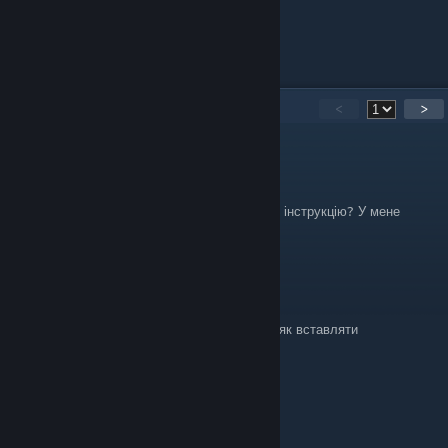
17
Comments
<
>
Molotov Cocktease
Aug 2 @ 2:14pm
@Parano1k, Чи можете ви надати покрокову інструкцію? У мене
виникають труднощі з налаштуванням.
Parano1k ツ
Aug 1 @ 12:57pm
створи ярлик файла запуску гри перед тим як вставляти
українізатор!
Benny Samson
May 11 @ 7:23am
huh?