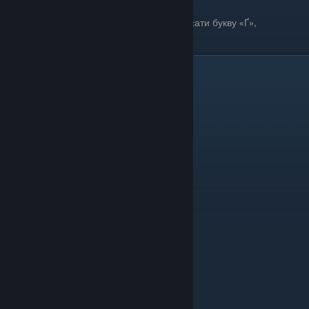
Через технічні обмеження в грі, щоб написати букву «Ґ»,
використовуйте букву «Э».
Скріншоти