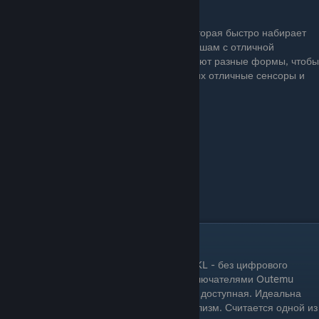
Цена: 8.499
5. Pulsar X2 / X2H: Pulsar — компания, которая быстро набирает
популярность благодаря своим легким мышам с отличной
производительностью. X2 и X2H предлагают разные формы, чтобы
удовлетворить разные предпочтения. У них отличные сенсоры и
низкая задержка.
Цена:11.420
Дешёвые клавиатуры для CS2
1. Redragon K552 Kumara: Компактная (TKL - без цифрового
блока), механическая клавиатура с переключателями Outemu
(часто Red или Brown). Простая, прочная, доступная. Идеальна
для начинающих и тех, кто ценит минимализм. Считается одной из