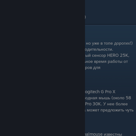
Цена: 2699 рублей.
( раздел будет дополняться со временем )
Дорогие мыши для CS2
1. Logitech G Pro X Superlight: (Опять она, но уже в топе дорогих!)
Эта мышь — эталон беспроводной производительности.
Сверхлегкий вес (около 63 грамм), отличный сенсор HERO 25K,
минималистичный дизайн и продолжительное время работы от
батареи делают её одним из лучших выборов для
профессиональных игроков.
Цена:12.000
2. Razer Viper V2 Pro: Прямой конкурент Logitech G Pro X
Superlight. Еще одна сверхлегкая беспроводная мышь (около 58
грамм) с отличным сенсором Razer Focus Pro 30K. У нее более
агрессивный дизайн, чем у Logitech, и она может предложить чуть
более тактильные переключатели.
Цена: 9.000
3. Finalmouse Starlight-12 / UltralightX: Finalmouse известны