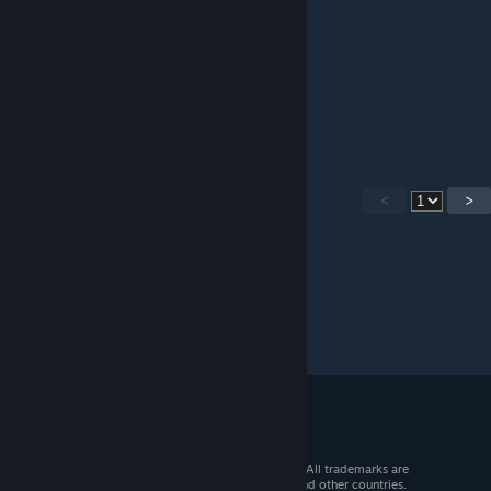
+rep solo
+rep good calls
+rep good comms
+rep good clearing
+rep good util
+rep friendly
+rep nice inv
+rep gj solo
+rep tryhard
+rep соло мид
<
>
+rep the best player on planet earth
+rep pickme :)
+rep solo
+rep insane movement
+rep 300 iq
© 2026 Valve Corporation. All rights reserved. All trademarks are
property of their respective owners in the US and other countries.