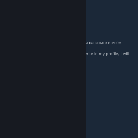
+rep Friendly Person
+rep clutch
+rep ONE TAP MACHINE
derton
Apr 19, 2025 @ 8:48am
RUS: Выберите что то одно из этого списка и напишите в моём
профиле, отвечу тем же!
ENG:Choose the one that's on the list and write in my profile, I will
answer the same!
+rep good player
+rep gg
+rep 200 iq
+rep nice player
+rep Amazing Tactics
+rep Epic Clutch
+rep Clutchmeister
+rep Killing Machine
+rep 1Tap Only
+rep Insane Skills
+rep One shot, one kill. No luck, just skill ✔
+rep Top Player
+rep Thx for carry
+rep Epic Comeback