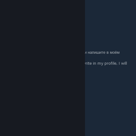
+rep Good Teammate
+rep Friendly Person
+rep clutch
+rep ONE TAP MACHINE
+rep AWP GOD
✘ＴＡＮＤＥＭ ✘
Apr 19, 2025 @ 6:44am
RUS: Выберите что то одно из этого списка и напишите в моём
профиле, отвечу тем же!
ENG:Choose the one that's on the list and write in my profile, I will
answer the same!
+rep good player
+rep gg
+rep 200 iq
+rep nice player
+rep Amazing Tactics
+rep Epic Clutch
+rep Clutchmeister
+rep Killing Machine
+rep 1Tap Only
+rep Insane Skills
+rep gj solo
+rep tryhard