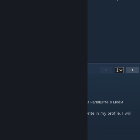
отклика, но для начала сойдёт.
Цена: 1.200
12
Comments
<
>
№
Jan 21 @ 8:07am
RUS: Выберите что то одно из этого списка и напишите в моём
профиле, отвечу тем же!
ENG:Choose the one that's on the list and write in my profile, I will
answer the same!
+rep good player
+rep gg
+rep 200 iq