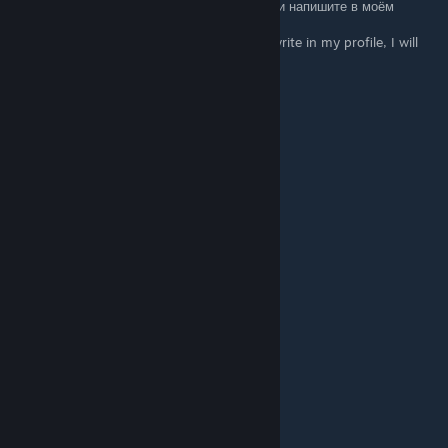
RUS: Выберите что то одно из этого списка и напишите в моём
профиле, отвечу тем же!
ENG:Choose the one that's on the list and write in my profile, I will
answer the same!
+rep good player
+rep gg
+rep 200 iq
+rep nice player
+rep Amazing Tactics
+rep Epic Clutch
+rep Clutchmeister
+rep Killing Machine
+rep 1Tap Only
+rep Insane Skills
+rep gj solo
+rep tryhard
+rep solo
+rep good calls
+rep good comms
+rep good clearing
+rep good util
+rep friendly
+rep nice inv
+rep gj solo
+rep tryhard
derton