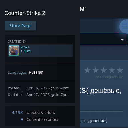
Sign in
Counter-Strike 2
Store
Store Page
Counter-Strike 2
Community
CREATED BY
d3ad
Online
Counter-Strike 2
>
Guides
>
d3ad's Guides
About
Support
Russian
Languages:
Not enough ratings
Change language
Posted
Apr 16, 2025 @ 1:57pm
Топовые девайсы для CS( дешёвые,
Updated
Apr 17, 2025 @ 1:47pm
дорогие)
Get the Steam Mobile App
By d3ad
View desktop website
4,198
Unique Visitors
9
Current Favorites
Топовые девайсы для CS( дешёвые, дорогие)