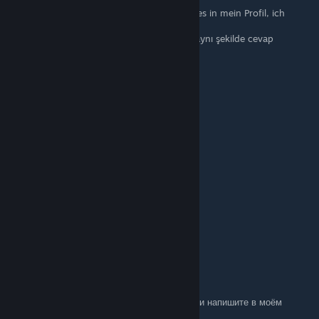
DE: Wähle eines aus der Liste und schreibe es in mein Profil, ich
werde dasselbe antworten!
TR: Listeden birini seçin ve profilime yazın, aynı şekilde cevap
vereceğim!
+rep Best Supporter
+rep Best entry fragger
+rep AWP GOD
+rep AWP KING
+rep Deagle God
+rep Clutch King
+rep best of the best
+rep BOSS
+rep Great Aim
+rep Nice Player
+rep Good Teammate
+rep ONE TAP MACHINE
+rep 1Tap Only
+rep gg
p1 wjazd
Apr 22, 2025 @ 5:26am
RUS: Выберите что-то одно из этого списка и напишите в моём
профиле, отвечу тем же!