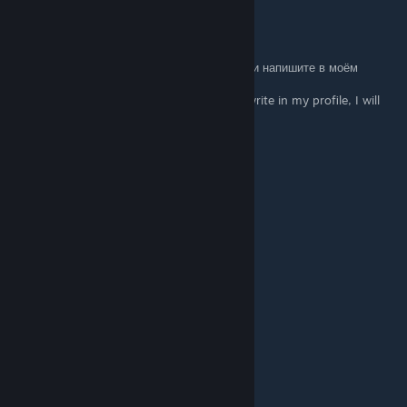
Hammounkull
Apr 19, 2025 @ 1:18pm
RUS: Выберите что то одно из этого списка и напишите в моём
профиле, отвечу тем же!
ENG:Choose the one that's on the list and write in my profile, I will
answer the same!
+rep good player
+rep gg
+rep 200 iq
+rep nice player
+rep Amazing Tactics
+rep Epic Clutch
+rep Clutchmeister
+rep Killing Machine
+rep 1Tap Only
+rep Insane Skills
+rep gj solo
+rep tryhard
+rep solo
+rep good calls
+rep good comms
+rep good clearing
+rep good util