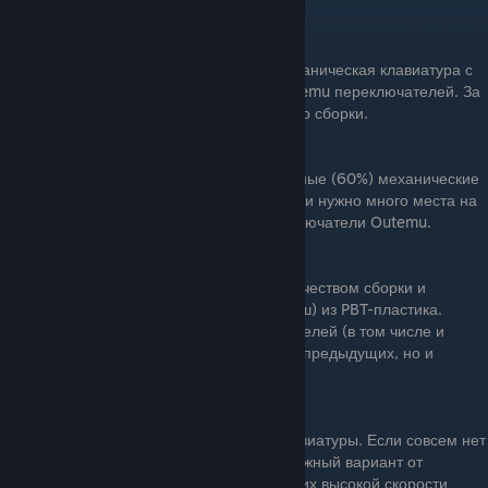
лучших в своей ценовой категории.
Цена: 3.000
2. Aula F2088: Довольно популярная механическая клавиатура с
RGB-подсветкой и большим выбором Outemu переключателей. За
свои деньги предлагает неплохое качество сборки.
Цена:3.500
3. Motospeed CK61/CK62: Очень компактные (60%) механические
клавиатуры с RGB. Отличный вариант, если нужно много места на
столе. Опять же, часто используют переключатели Outemu.
Цена: 4.499
4. Akko 3068B: Клавиатура с хорошим качеством сборки и
приятными кейкапами (колпачками клавиш) из PBT-пластика.
Предлагает разные варианты переключателей (в том числе и
собственные Akko). Уже немного дороже предыдущих, но и
качество выше.
Цена: 5.500
5. Logitech K120/K200: Мембранные клавиатуры. Если совсем нет
бюджета на механику, это простой и надёжный вариант от
известного бренда. Не стоит ожидать от них высокой скорости