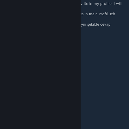
ENG: Choose the one that's on the list and write in my profile, I will
answer the same!
DE: Wähle eines aus der Liste und schreibe es in mein Profil, ich
werde dasselbe antworten!
TR: Listeden birini seçin ve profilime yazın, aynı şekilde cevap
vereceğim!
+rep Best Supporter
+rep Best entry fragger
+rep AWP GOD
+rep AWP KING
+rep Deagle God
+rep Clutch King
+rep best of the best
+rep BOSS
+rep Great Aim
+rep Nice Player
+rep Good Teammate
+rep ONE TAP MACHINE
+rep 1Tap Only
+rep gg
Raccoon - 203
Apr 20, 2025 @ 4:25am