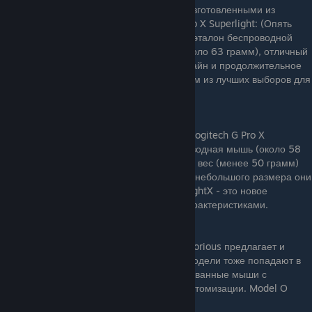
своими экстремально легкими мышами, изготовленными из
магниевого сплава. Они о1. Logitech G Pro X Superlight: (Опять
она, но уже в топе дорогих!) Эта мышь — эталон беспроводной
производительности. Сверхлегкий вес (около 63 грамм), отличный
сенсор HERO 25K, минималистичный дизайн и продолжительное
время работы от батареи делают её одним из лучших выборов для
профессиональных игроков.
Цена:12.000
2. Razer Viper V2 Pro: Прямой конкурент Logitech G Pro X
Superlight. Еще одна сверхлегкая беспроводная мышь (около 58
грчень дорогие и их сложно достать, но их вес (менее 50 грамм)
делает их уникальными. Учтите, что из-за небольшого размера они
могут не подойти для больших рук. UltralightX - это новое
поколение с еще более продвинутыми характеристиками.
Цена:15.499
4. Glorious Model O / O- Wireless: Хотя Glorious предлагает и
более доступные варианты, их топовые модели тоже попадают в
премиум-сегмент. Это легкие, перфорированные мыши с
хорошими сенсорами и возможностью кастомизации. Model O
Wireless - беспроводная версия.