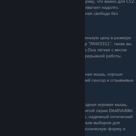
сенсором HERO. Имеет очень низкую задержку, что важно для CS2.
Работает от одной батарейки АА, которой хватает надолго.
Отличный вариант, если нужна беспроводная свобода без
компромиссов в производительности.
Цена: 3800 рублей
• 3) Мышь Attack Shark X11: За такую маленькую цену в размере
2000рублей, мы получаем топовый сенсор "PAW3311", также вы
получаете Док Станцию для зарядки мыши.Она лёгкая с весом
60г. У неё время работы до 65 часов не прерывной работы.
Цена: 2000 рублей
• 4) Razer Viper Mini: Очень легкая проводная мышь, хорошо
подходит для небольших рук. У нее хороший сенсор и отзывчивые
кнопки.
Цена: 1000 рублей.
• 5) Razer DeathAdder Essential - это проводная игровая мышь,
являющаяся упрощенной версией знаменитой серии DeathAdder.
Она сочетает в себе эргономичный дизайн, надежный оптический
сенсор и доступную цену, делая ее отличным выбором для
начинающих геймеров и тех, кто ценит классическую форму и
простоту использования.