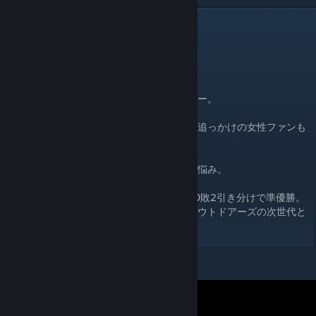
DESCRIPTION
読み：ならのしの けい
プロレスリングアウトドアーズ所属
プロレスデビュー：2018年
社会人による野外プロレス団体のプロレスラー。
太陽の光にも負けない輝きを放つイケメンで追っかけの女性ファンも
いる。
髪は赤いがクールで口数は少ない。
野外プロレスをしているが日焼けしないのが悩み。
ネクストジェネレーションリーグ２５は3勝0敗2引き分けで準優勝。
惜しくも西畑に優勝を獲られてしまったがアウトドアーズの次世代と
して面目は保たれた。