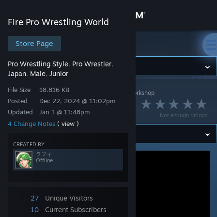
Sign in
Fire Pro Wrestling World
Store
Store Page
Fire Pro Wrestling World
Pro Wrestling Style
Pro Wrestler
,
,
Community
Japan
Male
Junior
,
,
File Size
18.816 KB
Fire Pro Wrestling World
>
Workshop
>
ラフィ's Workshop
About
Posted
Dec 22, 2024 @ 11:02pm
習志野 圭
Updated
Jan 1 @ 11:48pm
Not enough ratings
Support
4 Change Notes
( view )
CREATED BY
Change language
ラフィ
Offline
Get the Steam Mobile App
View desktop website
27
Unique Visitors
10
Current Subscribers