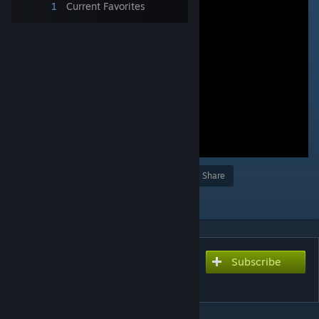
1
Current Favorites
Award
Favorite
Share
Add to Collection
Subscribe
Subscribe to download
習志野 圭