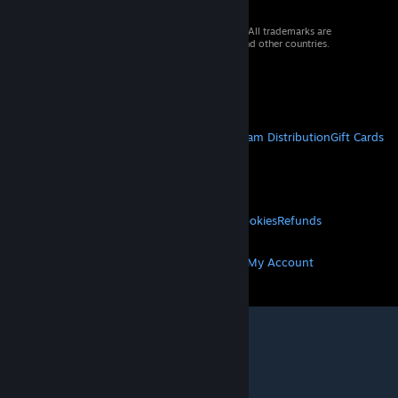
© 2026 Valve Corporation. All rights reserved. All trademarks are
property of their respective owners in the US and other countries.
VAT included in all prices where applicable.
Get Mobile Apps
STEAM
About Steam
Steam SSA
Steamworks
Steam Distribution
Gift Cards
VALVE
About Valve
Jobs
Hardware
Recycling
LEGAL
Privacy
Accessibility
Notices & Policies
Cookies
Refunds
MORE
Get Steam
Get Mobile Apps
Get Support
My Account
© Valve Corporation. All rights reserved. All
trademarks are property of their respective owners
in the US and other countries.
Privacy Policy
|
Legal
|
Accessibility
|
Steam Subscriber Agreement
|
Refunds
|
Cookies