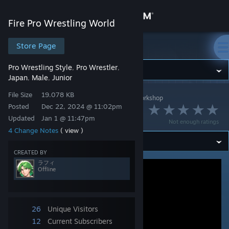
Sign in
Fire Pro Wrestling World
Store
Store Page
Fire Pro Wrestling World
Pro Wrestling Style
Pro Wrestler
,
,
Community
Japan
Male
Junior
,
,
File Size
19.078 KB
Fire Pro Wrestling World
>
Workshop
>
ラフィ's Workshop
About
Posted
Dec 22, 2024 @ 11:02pm
若林 闘次
Updated
Jan 1 @ 11:47pm
Not enough ratings
Support
4 Change Notes
( view )
CREATED BY
Change language
ラフィ
Offline
Get the Steam Mobile App
View desktop website
26
Unique Visitors
12
Current Subscribers