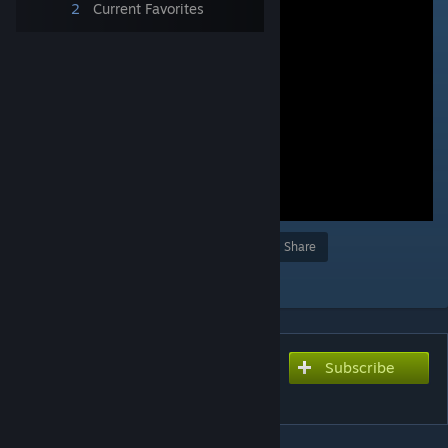
2
Current Favorites
Award
Favorite
Share
Add to Collection
Subscribe
Subscribe to download
若林 闘次