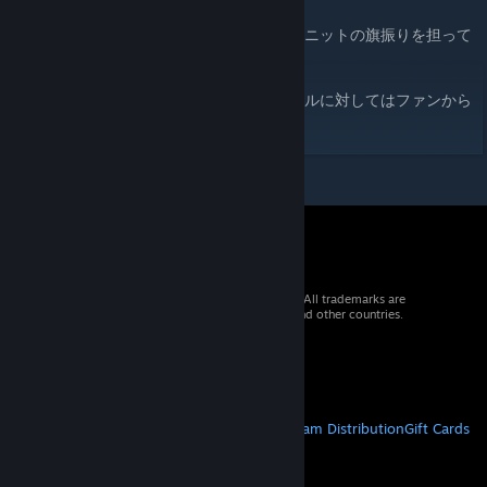
ビリンスを設立。
無口な永岩に代わりスポークスマンとしてユニットの旗振りを担って
いる。
ホセを裏で操っていたのは若林だと判明。
手段を選ばない結果だけを追い求めるスタイルに対してはファンから
の批判が多いが猪突猛進の勢いで突き進む。
© 2026 Valve Corporation. All rights reserved. All trademarks are
property of their respective owners in the US and other countries.
VAT included in all prices where applicable.
Get Mobile Apps
STEAM
About Steam
Steam SSA
Steamworks
Steam Distribution
Gift Cards
VALVE
About Valve
Jobs
Hardware
Recycling