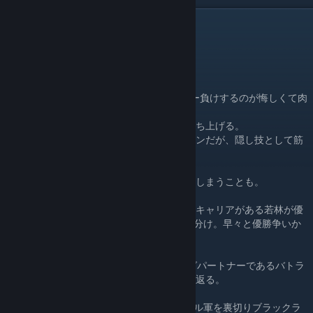
DESCRIPTION
読み：わかばやし とうじ
プロレスリングネクサスドリーマーズ所属
プロレスデビュー：2018年
デビュー当時は65kgで線が細く同期にパワー負けするのが悔しくて肉
体改造に成功。
打撃に怯まない体を手に入れ相手を軽々と持ち上げる。
ジャンピングボムで仕留めるのが勝ちパターンだが、隠し技として筋
肉バスターをここぞと言う時に使用する。
試合に少し熱くなりすぎて足元をすくわれてしまうことも。
ネクストジェネレーションリーグ２５は一番キャリアがある若林が優
勝候補と言われていたが結果は1勝3敗1引き分け。早々と優勝争いか
ら脱落してしまう。
2025年7月末、先に裏切ったかつてのタッグパートナーであるバトラ
ー永岩を追いかけて正規軍からヒール軍へ寝返る。
2025年12月末にはバトラー永岩と共にヒール軍を裏切りブラックラ