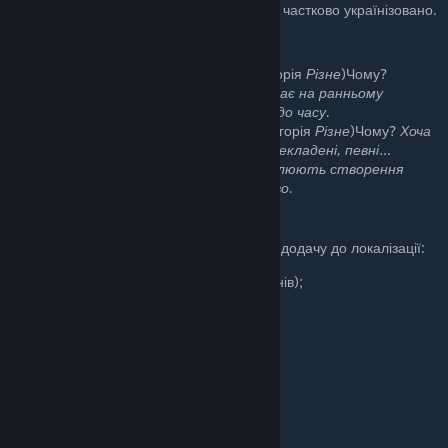
на землях сучасних Білорусі та Росії частково українізовано.
Рекомендовані правила гри
Культурні назви титулів:
Ні
(категорія
Різне
)Чому?
Переклад культурних назв перебуває на ранньому
ступені. Настійно рекомендовано до часу.
Династичні назви титулів:
Ні
(категорія
Різне
)Чому?
Хоча
назви найпомітніших династій перекладені, певні…
особливості локалізації внеможливлюють створення
прикметників до них. Не обов’язково.
Автор також радить
Ось
колекція модів
, які особисто раджу на додачу до локалізації:
A Bigger Interface
(для 1080p-екранів);
A Revolutionary Borders Mod
;
Animal Diversity
;
Better Button Contrast
;
Clean Main Menu
;
Lindbrook's Texture Map Overhaul
;
Patrum Scuta (Ironman)
;
Proper Northmen
;
UL: Century Gothic (Tooltip Font)
.