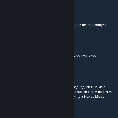
Nosferatu
Jun 22 @ 10:44am
То ж правда, зробіть щось з тими івентами, вони не перекладені,
може банку відкриєте?
Zabijaka
Jun 22 @ 10:29am
Івенти не перекладені, шкода, давайте щось робити, хочу
повноцінний українізатор
Letičan
[author]
Dec 24, 2025 @ 7:21am
@Genger
правдіподібно Ви все зробили гаразд, однак я не маю
достатню експертизу по модах у цій грі, аби сказати точну причину.
Спробуйте завантажити й поставити мод вручну з Nexus Mods
Genger
Dec 24, 2025 @ 2:21am