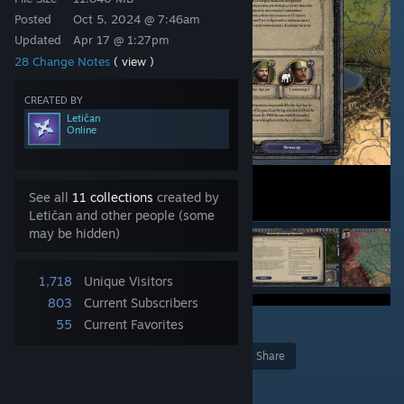
Posted
Oct 5, 2024 @ 7:46am
Updated
Apr 17 @ 1:27pm
28 Change Notes
( view )
CREATED BY
Letičan
Online
See all
11 collections
created by
Letičan and other people (some
may be hidden)
1,718
Unique Visitors
803
Current Subscribers
55
Current Favorites
20
Award
Favorite
Share
Add to Collection