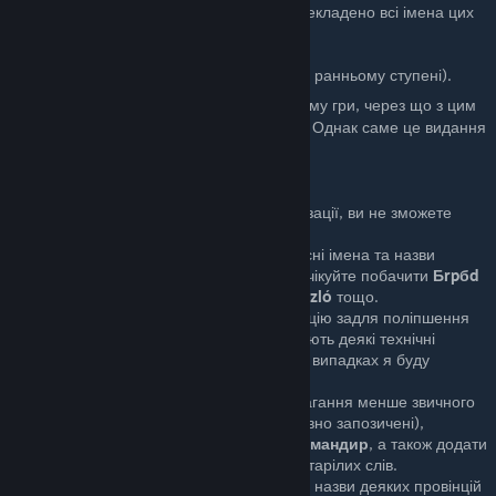
власних імен (не завершено) — перекладено всі імена цих
культур;
назв династій (не завершено);
культурних варіантів назв титулів (на ранньому ступені).
Переклад цих речей змінює контрольну суму гри, через що з цим
модом
неможливо
заробляти досягнення. Однак саме це видання
можна вважати «повноцінною».
Інші особливості локалізації
Через особливості кодування локалізації, ви не зможете
писати кирилицею у грі.
З цієї ж причини
неперекладені
власні імена та назви
можуть відображатися несправно: очікуйте побачити
Бrpбd
Lбszlу
замість належного
Árpád László
тощо.
Активно вжито скриптовану локалізацію задля поліпшення
якості тексту. Іноді на перешкоді стають деякі технічні
обмеження або особливості; в таких випадках я буду
випробовувати обхідні способи.
Особливістю саме перекладу є намагання менше звичного
вживати запозичені слова (навіть давно запозичені),
наприклад
полководець
замість
командир
, а також додати
зовсім трішки менш уживаних чи застарілих слів.
Задля єдності руських найменувань, назви деяких провінцій