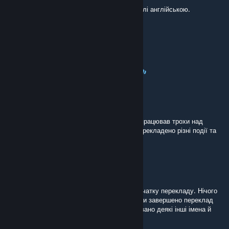
УкраЇнізатор з'являєтся у модах, але гра далі англійською.
Що я роблю не так?
Pilot Samouchka
Nov 1, 2025 @ 2:38am
Дякую автору за переклад. Велика праця.
Letičan
[author]
Sep 11, 2025 @ 9:06am
Ще одне невелике оновлення. Як і раніше, працював трохи над
іменами, але ще місцями підправлено та перекладено різні події та
підказки.
Letičan
[author]
Jul 24, 2025 @ 8:44am
Невелике оновлення на честь річниці від початку перекладу. Нічого
видатного, жодних прихованих жартів, тільки завершено переклад
персонажів балтійських культур, нормалізовано деякі інші імена й
назви та зроблено десятки дрібних правок.