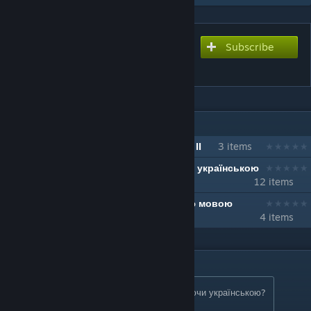
Subscribe
Subscribe to download
Ukrainian Localization (Full)
IN 3 COLLECTIONS BY LETIČAN
Українська локалізація Crusader Kings II
3 items
Мої рекомендації для Crusader Kings II українською
12 items
Моди до Crusader Kings II українською мовою
4 items
DESCRIPTION
Бажаєте заробляти ігрові досягнення, граючи українською?
Підпишіться на
спрощене
видання
!