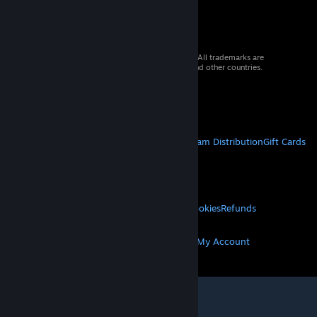
© 2026 Valve Corporation. All rights reserved. All trademarks are
property of their respective owners in the US and other countries.
VAT included in all prices where applicable.
Get Mobile Apps
STEAM
About Steam
Steam SSA
Steamworks
Steam Distribution
Gift Cards
VALVE
About Valve
Jobs
Hardware
Recycling
LEGAL
Privacy
Accessibility
Notices & Policies
Cookies
Refunds
MORE
Get Steam
Get Mobile Apps
Get Support
My Account
© Valve Corporation. All rights reserved. All
trademarks are property of their respective owners