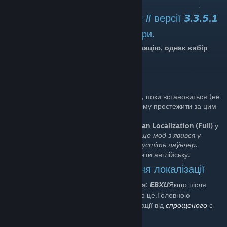
Оновлено для
Crusader Kings II
версії
3.3.5.1
Перекладено близько
45%
усієї гри.
Заміщує насамперед англійську локалізацію, однак вибір
мови не надто важливий.
Як установити
Підписатися на мод і трохи зачекати, поки встановиться (не
з’являється у списку завантажень, тому простежити за цим
не можна).
Запустивши лаўнчер, знайти
Ukrainian Localization (Full)
у
списку модів і поставити галочку.
Якщо мод з’явився у
списку, але галочки немає, перезапустіть лаўнчер.
Раджено при першому запуску вибрати англійську.
Це —
розширене
(
Full
) видання локалізації
Контрольна сума останнього оновлення:
EBXU
Якщо після
оновлення у вас вилітає гра, повідомте про це.Головною
відмінністю
розширеного
видання локалізації від
спрощеного
є
додатковий переклад: