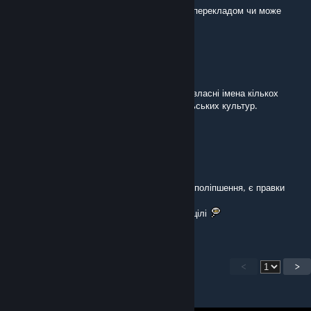
Велике спасибі всім, хто користується цим перекладом чи може
поділився ним із іншими!
Letičan
[author]
Jul 19, 2025 @ 2:27pm
Саме в цій версії тепер також перекладено власні імена кількох
тюркських культур із західних степів і уральських культур.
Letičan
[author]
Jul 19, 2025 @ 1:48pm
Локалізацію знов оновлено.
Багато й казати ні́чого: є новий переклад, є поліпшення, є правки
тощо.
Мало-помалу довгою дорогою рухаюся до цілі
<
>