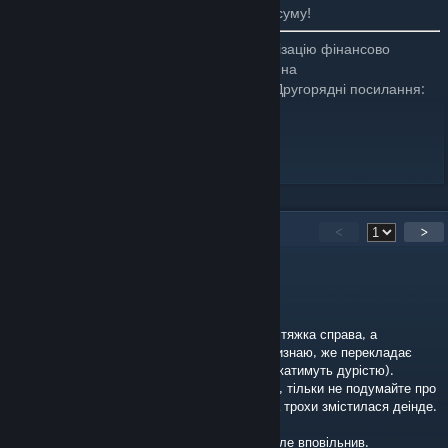
Жоден із цих модів не змінює контрольну суму!
Буду вдячний, якщо Ви підтримаєте локалізацію фінансово
(
monobank
:
або на
банку
).Приємної Вам гри!Другорядні посилання:
[send.monobank.ua]
Nexus Mods
[www.nexusmods.com]
MEGA
[mega.nz]
83
Comments
<
>
Letičan
[author]
Jun 22 @ 12:29pm
перекладати події для мене є дуже довга й тяжка справа, а
вдаватися до ШІ не надто хочеться, хоча визнаю, же перекладає
цілком непогано і швидко (можливо, це вважатимуть дурістю).
крім того ж, маю інші справи й зацікавлення, тільки не подумайте про
це як виправдання. факт фактом, моя увага трохи змістилася деінде.
переклад – подій у тому числі – не кинув, але вповільнив.