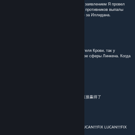
Я в ♥♥♥♥ с Тебя уёбок. Перед предыдущем заявлением Я провел
партию Искателем Крови и у минимум двух противников выпалы
сферы ♥♥♥♥♥. Я провел новую партию, уже за Иллидана.
Калибр Л288.2
Aug 4 @ 7:42am
Какой же Ты уёбок, сын проститутки Скай.
Стоит взять во владение Хускара или Искателя Крови, так у
противников появляются по три, а то и по две сферы Линкена. Когда
играешь против них, ♥♥♥♥♥ такого нет.
Я Тебя приговариваю к казни, уёбок.
Blade Master
Aug 3 @ 9:18pm
说好的削弱狼人呢？削弱了个毛线，选了就是直接赢得了
ᴋᴀнзᴀᴋи
Aug 3 @ 7:40am
FIX LUCAN!!!FIX LUCAN!!!FIX LUCAN!!!FIX LUCAN!!!FIX LUCAN!!!FIX
LUCAN!!!FIX LUCAN!!!