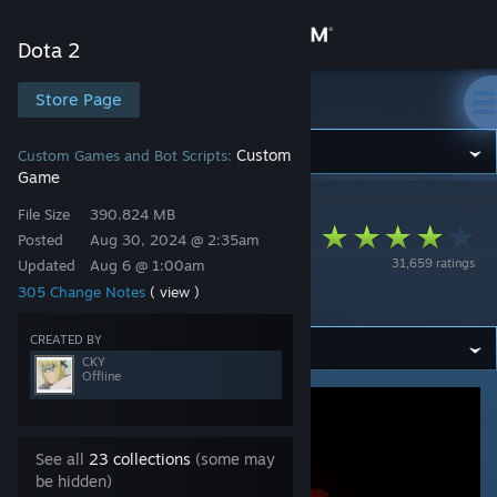
Sign in
Dota 2
Store
Store Page
Dota 2
Community
Custom
Custom Games and Bot Scripts:
Game
Dota 2
>
Workshop
>
CKY's Workshop
About
File Size
390.824 MB
DOTA2 IM 觉醒 (S12
Posted
Aug 30, 2024 @ 2:35am
31,659 ratings
Updated
Aug 6 @ 1:00am
Support
赛季)
305 Change Notes
( view )
Change language
CREATED BY
CKY
Offline
Get the Steam Mobile App
View desktop website
See all
23 collections
(some may
be hidden)