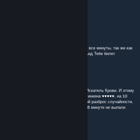
ㄥㄖҜ丨
Aug 4 @ 10:38am
что с серверами что не находит катку
Калибр Л288.2
Aug 4 @ 8:08am
Уёбок, ограничь выпадение сферы одной за все минуты, так же как
ограничен Камень Всеведения. Уёбок. Я в Аид Тебе билет
заказываю.
Калибр Л288.2
Aug 4 @ 8:07am
И в этой ёбанный партии против Меня был Искатель Крови. И этому
уёбку, как и Пуджу как раз выпали сферы Линкена ♥♥♥♥♥, на 10
минуте. Я Твою мать топчу пидарас, за такой разброс случайности.
Мне ♥♥♥♥♥ против Искателя Крови за все 18 минуте не выпали
сферы.
Калибр Л288.2
Aug 4 @ 8:06am