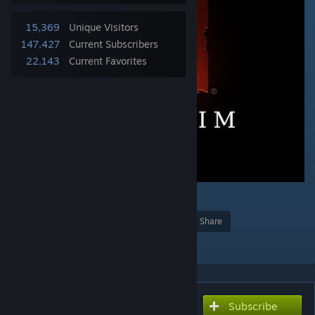
15,369
Unique Visitors
147,427
Current Subscribers
22,143
Current Favorites
2
4
Award
Favorite
Share
Add to Collection
Subscribe
Subscribe to download