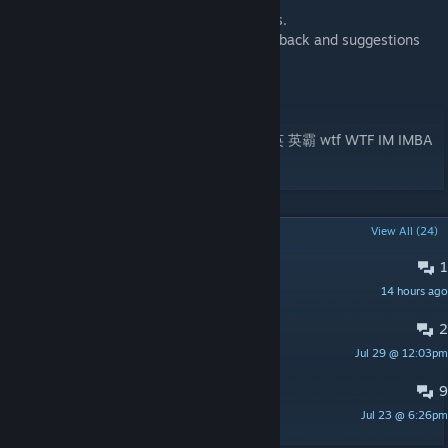
We will continually update more fun heroes.
We sincerely listen to a wide range of feedback and suggestions
from players.
Feel free to write to us:
cky@dota1.com
Keywords:ne new dota do dota2 im imba 英 英霸 wtf WTF IM IMBA
imbalance beta
POPULAR DISCUSSIONS
View All (24)
1
THE ISSUE IS WITH THE SERVERS!
14 hours ago
Slayer
2
Июльская революяция.
Jul 29 @ 12:03pm
Калибр Л288.2
9
ЧИТЕРАСТЫ - Х.есосы !!
Jul 23 @ 6:26pm
H.A.E.S