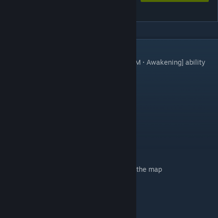
DOTA2 IM 觉醒 (S12赛季)
DESCRIPTION
Initial, 10 minutes, and 15 minutes: Gain [IM · Awakening] ability
enhancement
Hero respawn time reduction:
Before 15 minutes: 1/3
Before 25 minutes: 1/2
Before 30 minutes: 2/3
After 30 minutes: back to normal
No gold loss on death
TP cooldown halved
5x fountain regeneration effect
Items can be purchased from anywhere on the map
Player Community
QQ Group: 836546671(full)
QQ Group: 1003023342(full)
QQ Group: 634336603