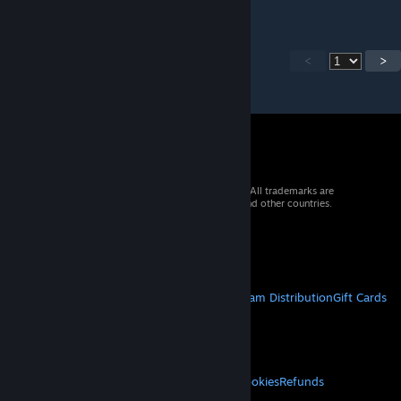
<
>
© 2026 Valve Corporation. All rights reserved. All trademarks are
property of their respective owners in the US and other countries.
VAT included in all prices where applicable.
Get Mobile Apps
STEAM
About Steam
Steam SSA
Steamworks
Steam Distribution
Gift Cards
VALVE
About Valve
Jobs
Hardware
Recycling
LEGAL
Privacy
Accessibility
Notices & Policies
Cookies
Refunds
MORE