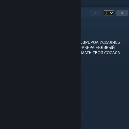
212
Comments
<
>
Меня_Мааага_Зовут
15 hours ago
СЫН МЕРВТОЙ ♥♥♥♥♥ СДЕЛАЙ ЧТО ЫБ СЕВРЕРОА ИСКАЛИСЬ
НОМР И НЕ ВЫКИДЫВАЛО ИЗ ДОТЫ И СЕРВЕРА ЕБЛИВЫЙ
ПИДОРАС НА РАЗРАБЕ КИТАЕЦ ССАНЫЙ МАТЬ ТВОЯ СОСАЛА
МНЕ ♥♥♥
🇩‌🇪‌🇿‌🇮‌🇱
16 hours ago
Delete lycan pls
ㄥㄖҜ丨
Aug 4 @ 10:40am
The server searches for 5 minutes, allo fixes =