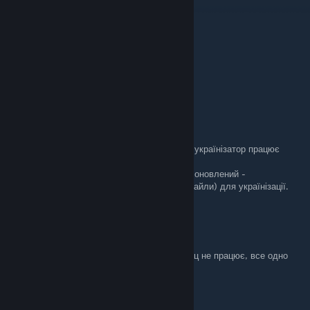
Дополнения тоже переведены?
Go D. Usopp
Mar 15 @ 3:39pm
на длс також працює?
stockgolm
[author]
Feb 26 @ 4:57am
Aliensi, щойно заходив в гру нічого не чіпав українізатор працює
задовільно.
Можлива проблема : Кеш гри залишився не оновлений -
перевстановити гру- встановити(замінити файли) для українізації.
♥Aliensi♥
Feb 25 @ 10:36am
нічого не працює, перенесла все як треба,ніц не працює, все одно
енлігш
♥Aliensi♥