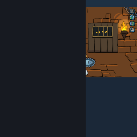
Скріншоти