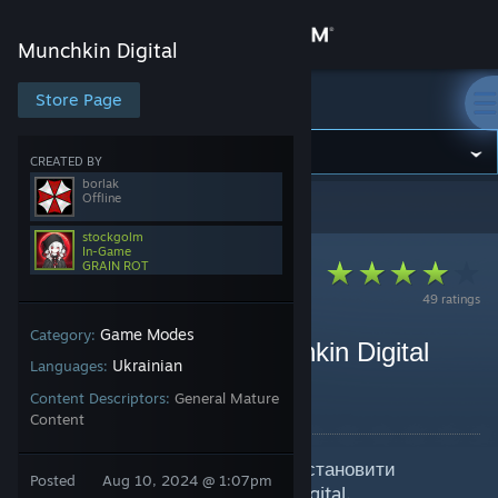
Sign in
Munchkin Digital
Store
Store Page
Munchkin Digital
Community
CREATED BY
borlak
Offline
Munchkin Digital
>
Guides
>
stockgolm's Guides
About
stockgolm
In-Game
GRAIN ROT
Support
49 ratings
Game Modes
Category:
Change language
Українізатор [UA] Munchkin Digital
Ukrainian
Languages:
2.0.3.1258.1
Get the Steam Mobile App
Content Descriptors:
General Mature
By stockgolm and 1 collaborators
Content
View desktop website
У даному посібнику описано як встановити
Posted
Aug 10, 2024 @ 1:07pm
українізатор для гри Munchkin Digital.