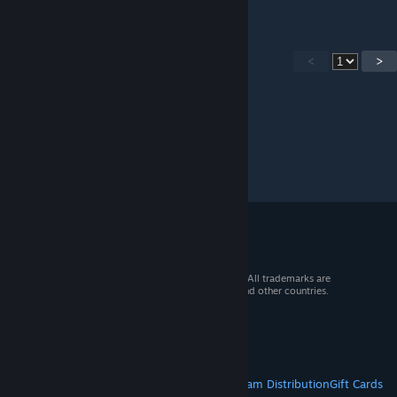
<
>
© 2026 Valve Corporation. All rights reserved. All trademarks are
property of their respective owners in the US and other countries.
VAT included in all prices where applicable.
Get Mobile Apps
STEAM
About Steam
Steam SSA
Steamworks
Steam Distribution
Gift Cards