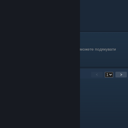
Подяки
За пророблену працю над українізатором можете подякувати
авторам:
Посилання на моно
[send.monobank.ua]
48
Comments
<
>
stockgolm
[author]
Mar 20 @ 11:44am
да
Джентельмен с харды
Mar 16 @ 5:34am