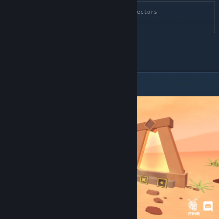
D:\Steam\steamapps\common\Faraway Directors 
Cut\FarawayDirectorsCut_Data
Приємної гри українською <3
Скріншоти