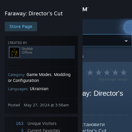
Sign in
Faraway: Director's Cut
Store
Store Page
Faraway: Director's Cut
Community
CREATED BY
SkyNak
Offline
Faraway: Director's Cut
>
Guides
>
SkyNak's Guides
About
Support
Game Modes
Modding
Category:
,
Not enough ratings
or Configuration
Ukrainian
Languages:
Change language
Українізатор [UA] Faraway: Director's
Cut
Get the Steam Mobile App
Posted
May 27, 2024 @ 3:56am
By SkyNak
View desktop website
163
Unique Visitors
У даному посібнику описано як встановити
українізатор для гри Faraway: Director's Cut
3
Current Favorites