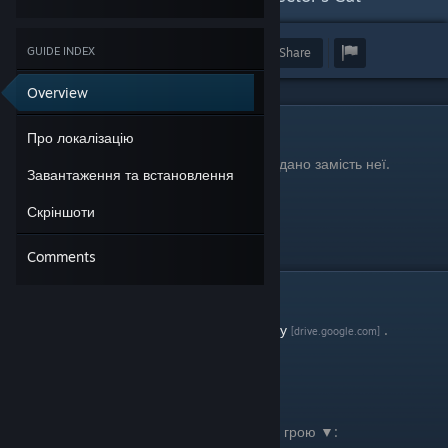
GUIDE INDEX
Award
Favorite
Share
Overview
Про локалізацію
Про локалізацію
Переклад виконано з англійської мови і додано замість неї.
Завантаження та встановлення
Переклад текстовий: SkyNak
Скріншоти
Версія перекладу 1.0 (26.05.2024)
Comments
Завантаження та встановлення
Завантажте за посиланням на
google диску
.
[drive.google.com]
Замініть оригінальний файл
resources.assets
на скачаний файл у папку з встановленою грою ▼: