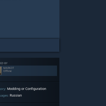
ED BY
MARK3T
Offline
Modding or Configuration
gory:
Russian
uages: