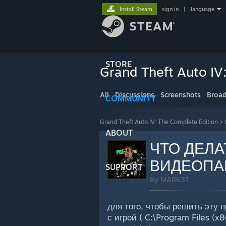
Install Steam
sign in
|
language
STORE
Grand Theft Auto IV
All
Discussions
Screenshots
Broad
COMMUNITY
Grand Theft Auto IV: The Complete Edition
>
ABOUT
ЧТО ДЕЛА
ВИДЕОПА
SUPPORT
By MARK3T
для того, чтобы решить эту 
с игрой ( C:\Program Files 