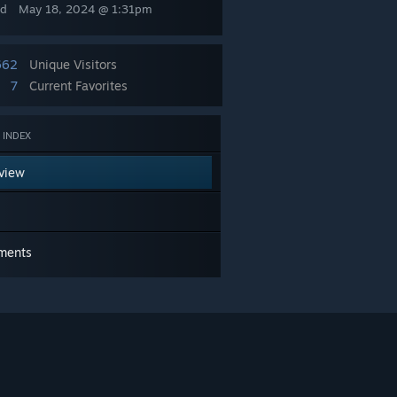
ed
May 18, 2024 @ 1:31pm
662
Unique Visitors
7
Current Favorites
 INDEX
view
ments