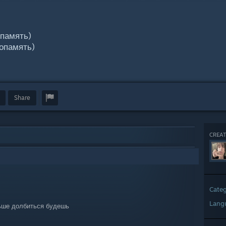
память)
опамять)
Share
CREAT
Cate
Lang
ньше долбиться будешь