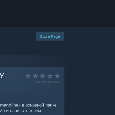
Store Page
У
Not enough ratings
mandline» в основной папке
 ) и написать в нем