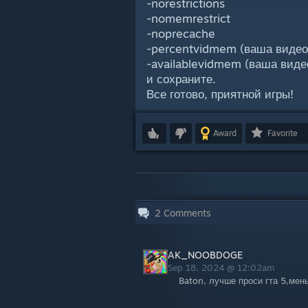
-norestrictions
-nomemrestrict
-noprecache
-percentvidmem (ваша видео
-availablevidmem (ваша виде
и сохраните.
Все готово, приятной игры!
Award
Favorite
2
Comments
AK_NOOBDOGE
Sep 18, 2024 @ 12:02am
Baton, лучше проси гта 5,ме