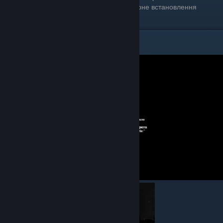
(Рекомендовано 7Zip) та виконайте повторне встановлення
українізатору.
Знятки з прикладом перекладу