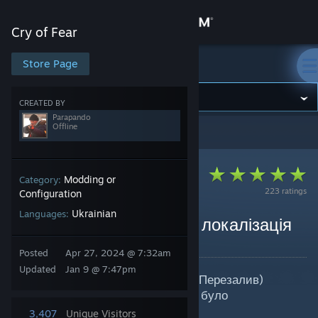
Sign in
Cry of Fear
Store
Store Page
Cry of Fear
Community
CREATED BY
Parapando
Offline
Cry of Fear
>
Guides
>
Parapando's Guides
About
Support
Modding or
Category:
223 ratings
Configuration
Ukrainian
Languages:
Change language
Cry of Fear | Українська локалізація
By Parapando
Get the Steam Mobile App
Posted
Apr 27, 2024 @ 7:32am
Updated
Jan 9 @ 7:47pm
Повний українізатор Cry Of Fear (Перезалив)
View desktop website
Останнє оновлення українізатору було
(08.06.2025)
3,407
Unique Visitors