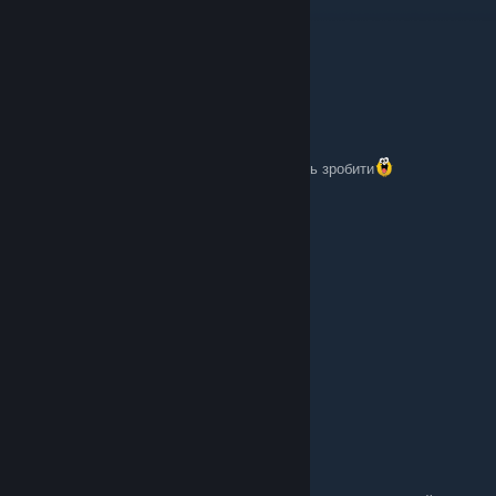
Parapando
[author]
Mar 2 @ 5:00am
❤️🔥👍
Vanban
Mar 2 @ 2:48am
чели в коментарях елементарного не можуть зробити
Parapando
[author]
Feb 22 @ 11:14am
Далбайоб 1+1 навчись складати
Kagune??
Feb 22 @ 3:34am
як цю ♥♥♥♥♥ поставити
Parapando
[author]
Jan 16 @ 9:29am