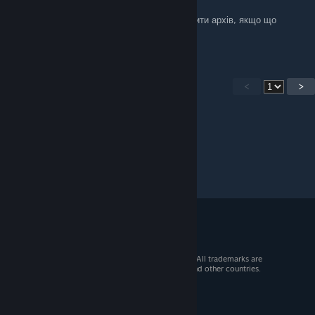
Sep 13, 2025 @ 12:56pm
Встанови програму 7zip для того щоб відкрити архів, якщо що
подивись гайд на ютубі як це зробити
<
>
© 2026 Valve Corporation. All rights reserved. All trademarks are
property of their respective owners in the US and other countries.
VAT included in all prices where applicable.
Get Mobile Apps