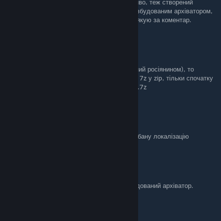
Щоб потім відкрити zip WinRar'ом, який о диво, теж створений
росіянином, ні, можна авжеж скористатися вбудованим архіватором,
але бажаю успіхів усім бажаючим, проте, дякую за коментар.
Mobius
Jan 16 @ 8:06am
Якщо вам лінь качати той 7zip(який зроблений росіянином), то
можете скористатись онлайн конвертором з 7z у zip, тільки спочатку
перейменуйте файл, щоб розширення було .7z
Підгузник
Dec 22, 2025 @ 10:51pm
я тупий,допоможіть мені встановити цю довбану локалізацію
AvtozonA
Sep 13, 2025 @ 1:02pm
Все, ок. Відкрилося. Пріорітет стояв на вбудований архіватор.
Parapando
[author]