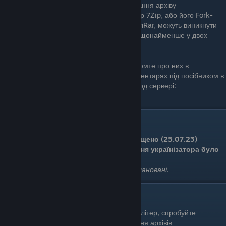
заміну всіх наявних файлів. Для розпакування архіву
рекомендується використовувати архіватор 7Zip, або його Fork-
версії, при розпакуванні за допомогою WinRar, можуть виникнути
певні проблеми (Проблеми були помічені щонайменше у двох
користувачів)
Якщо у вас виникли якісь проблеми, повідомте про них в
коментарях локалізації на сайті KULI / коментарях під посібником в
Steam / У відповідній гілці на моєму дискорд сервері:
https://discord.gg/NfY5cqkh9n
СТАН ПЕРЕКЛАДУ
Першу версію українізатору було випущено (25.07.23)
Глобальне (можливо останнє) оновлення українізатора було
(08.06.25)
Оновлення українізатора -
більше не заплановані
.
Відомі проблеми
- Якщо замість інвентарю ви бачите набір літер, спробуйте
встановити іншу програму для розпакування архівів