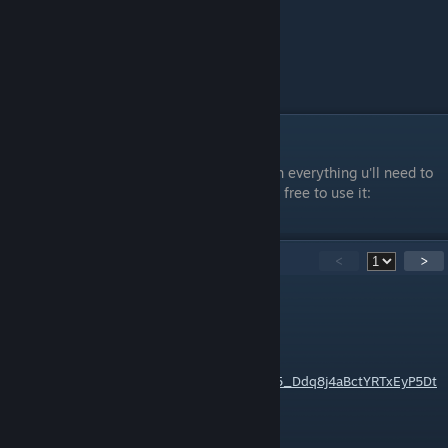
For other localizators
There's a GDrive link code with pretty much everything u'll need to
make ur own loc (psd's and programs), feel free to use it:
1EDyXLAZPGuhLflnufrrE7h9F9vhLqabI
45
Comments
<
>
Parapando
[author]
Mar 2 @ 5:01am
Посилання на завантаження українізатора:
https://drive.google.com/file/d/1DXK47DM85_Ddq8j4aBctYRTxEyP5Dt
rB