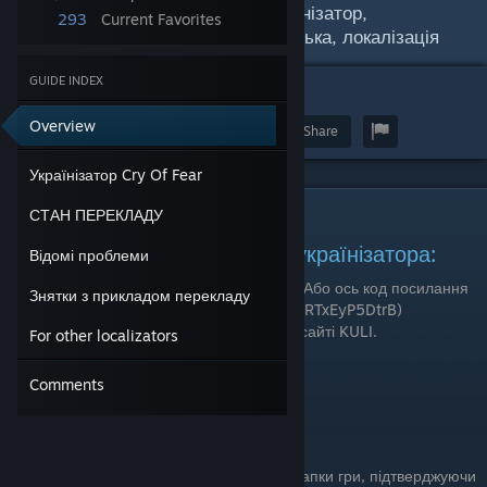
UA, Ukr, Ukrainian, Ukraine, українізатор,
293
Current Favorites
українізація, українською, українська, локалізація
GUIDE INDEX
17
Overview
Award
Favorite
Share
Українізатор Cry Of Fear
Українізатор Cry Of Fear
СТАН ПЕРЕКЛАДУ
Посилання на завантаження українізатора:
Відомі проблеми
1) Можна знайти в коментарях посібника (Або ось код посилання
Знятки з прикладом перекладу
Google Drive: 1DXK47DM85_Ddq8j4aBctYRTxEyP5DtrB)
2) На офіційній сторінці перекладу на вебсайті KULI.
For other localizators
3) На вебсайті moddb
4) В телеграм каналі "Українізатори ігор"
Comments
5) В лаунчері від Little Bit
Встановлення:
Файли з архіву перетягніть до кореневої папки гри, підтверджуючи