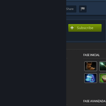
Award
Favorite
Share
Subscribe to use this guide
Subscribe
inside Dota 2