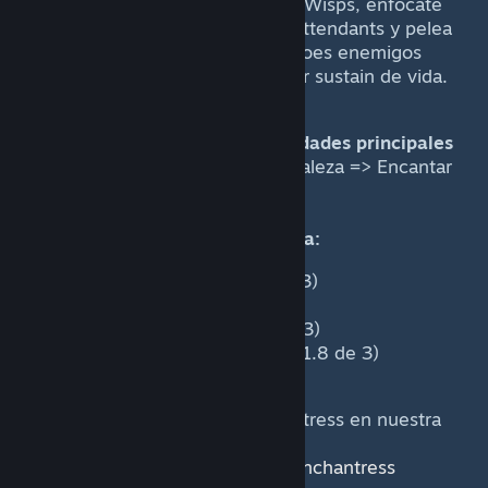
Con el facet Overprotective Wisps, enfócate
en maximizar tus Nature`s Attendants y pelea
constantemente con los héroes enemigos
para ganar la línea con mejor sustain de vida.
Orden de combinación de habilidades principales
y objetos:
Ayudantes de la Naturaleza => Encantar
=> Ímpetu
Nivel de poder durante la partida:
Fase de líneas: Alto (2.3 de 3)
Fase media: Medio (2 de 3)
Fase avanzada: Alto (2.1 de 3)
Finales muy tardíos: Medio (1.8 de 3)
Descubre más sobre #|f|#Enchantress en nuestra
Heropedia:
https://dotacoach.gg/es/heroes/enchantress