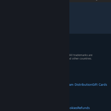
© 2026 Valve Corporation. All rights reserved. All trademarks are
property of their respective owners in the US and other countries.
VAT included in all prices where applicable.
Get Mobile Apps
STEAM
About Steam
Steam SSA
Steamworks
Steam Distribution
Gift Cards
VALVE
About Valve
Jobs
Hardware
Recycling
LEGAL
Privacy
Accessibility
Notices & Policies
Cookies
Refunds