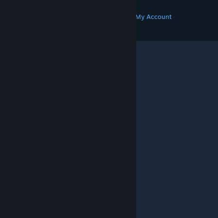
MORE
Get Steam
Get Mobile Apps
Get Support
My Account