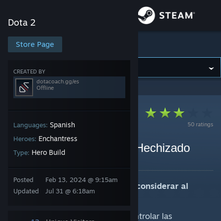
Sign in
Dota 2
Store
Store Page
Dota 2
Community
CREATED BY
dotacoach.gg/es
Offline
About
Support
Spanish
50 ratings
Languages:
Enchantress
Heroes:
7.40b (Support) Apoyo | Hechizado
Change language
Hero Build
Type:
By dotacoach.gg/es
Get the Steam Mobile App
Posted
Feb 13, 2024 @ 9:15am
Elementos estratégicos clave a considerar al
Updated
Jul 31 @ 6:18am
View desktop website
jugar con #|f|#Enchantress:
El Encantamiento puede controlar las