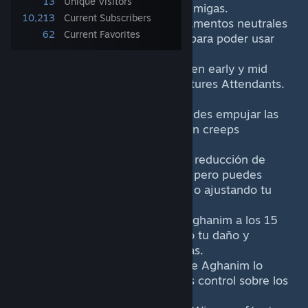
13
Unique Visitors
invocaciones e ilusiones enemigas.
10,213
Current Subscribers
Asegúrate de que los campamentos neutrales
62
Current Favorites
cercanos estén despejados para poder usar
Enchant.
#|f|#Enchantress es tanque en early y mid
game por Untouchable y Natures Attendants.
Juega agresivo.
Cuando no pasa mucho, puedes empujar las
líneas laterales o explorar con creeps
encantados.
Los efectos de break [E] y la reducción de
curación son problemáticos, pero puedes
contrarrestarlos con objetos o ajustando tu
estilo de juego.
Consigue el Fragmento de Aghanim a los 15
minutos para mejorar mucho tu daño y
capacidad de farmear oleadas.
Intenta conseguir tu Cetro de Aghanim lo
antes posible para tener más control sobre los
héroes enemigos.