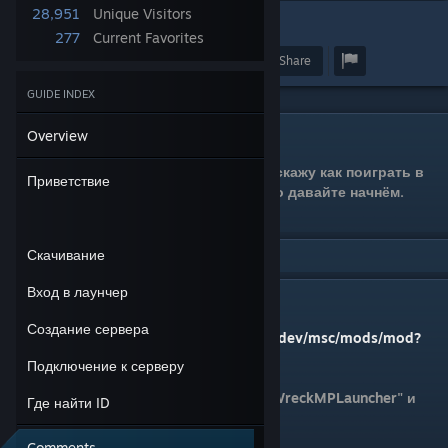
28,951
Unique Visitors
8
277
Current Favorites
Award
Favorite
Share
GUIDE INDEX
Overview
Приветствие
Всем пайво, в этом руководстве я расскажу как поиграть в
Приветствие
саммару с другом или друзьями ну, что давайте начнём.
(
Только на лицензии
)
Скачивание
Вход в лаунчер
Скачивание
Создание сервера
Переходим по ссылке
:https://maceeiko.dev/msc/mods/mod?
id=BeerMPpublic
Подключение к серверу
Из скачанного архива достаём папку "WreckMPLauncher" и
Где найти ID
кидаем в любую папку.
Comments