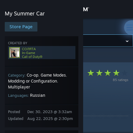
Sign in
My Summer Car
Store
Store Page
My Summer Car
Community
CREATED BY
СОЛЯТА
In-Game
My Summer Car
>
Guides
>
СОЛЯТА's Guides
Call of Duty®
About
Support
Co-op
Game Modes
Category:
,
,
85 ratings
Modding or Configuration
,
Multiplayer
Change language
Как поиграть с другом и
Russian
Languages:
раскумарится
Get the Steam Mobile App
By СОЛЯТА
Posted
Dec 30, 2023 @ 3:32am
View desktop website
Updated
Aug 22, 2025 @ 2:30pm
Можно собирать сатсуму!