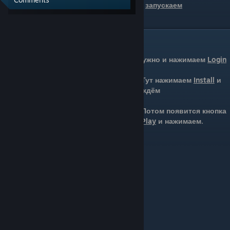
Открываем папку "WreckMPLauncher" и
запускаем
"WreckMPLauncher.exe"
Вход в лаунчер
Возвращаемся и вписываем всё, что нужно и нажимаем
Login
Тут нажимаем
Install
и
ждём
Потом появится кнопка
Play
и нажимаем.