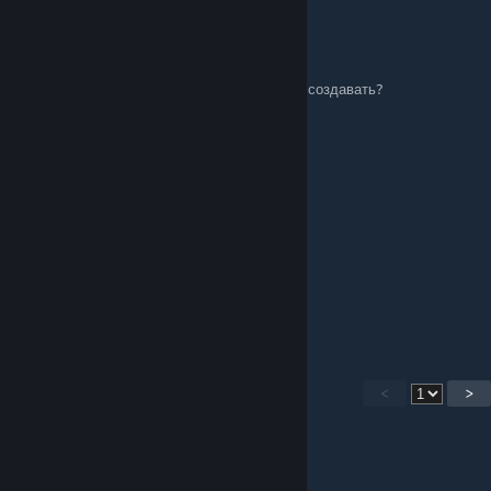
c𝖍𝖚v𝖆k
Sep 24, 2025 @ 10:56am
а в сохранение можно зайти или новый мир создавать?
1
Sep 19, 2025 @ 4:16pm
кто со мной играть в др заявки кидайте
Тупая братва
Aug 22, 2025 @ 1:40pm
@Pak7oN ток с ней
<
>