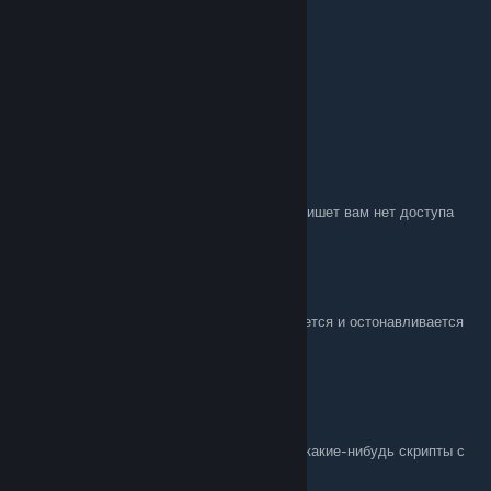
seephone bull etc
Apr 3 @ 1:22pm
пойдёт играть кто
ignakot
Mar 27 @ 7:46am
Можно пожалуйста другую ссылку у меня пишет вам нет доступа
Андрей Помидоров
Feb 10 @ 9:49am
почему у меня обновщик лаунчера открывается и остонавливается
16kb и дальше неидёт?
Vakke
Nov 17, 2025 @ 12:38am
Сюжет можно пройти в коопе вообще? Или какие-нибудь скрипты с
Суски не будут срабатывать?