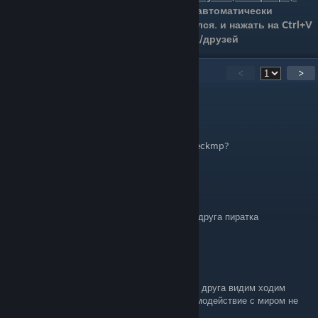
А также ID автоматически
скопировался.
и нажать на Ctrl+V
в чат друга/друзей
68
Comments
<
>
IlyaAchkasov2012
Jul 26 @ 12:11am
Ребят у кого есть msco кроме beermp и wreckmp?
P1urtsu
Jul 14 @ 6:53am
Можно ли поиграть если у меня лицуха а у друга пиратка
Это мой антимаг
Jun 13 @ 12:08pm
скачали с корешем, запустились. итог: друг друга видим ходим
прыгаем, а на детали и все остальное взаимодействие с миром не
синхронизировано, ну и смысл от этого