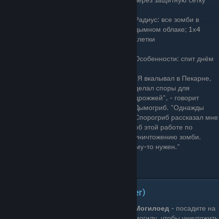
Радиус: все зомби в
дымном облаке; 1х4
клетки
Особенности: спит днём
"Я вкалывал в Пекарне,
делал споры для
дрожжей", - говорит
Дымогриб. "Однажды
Спорогриб рассказал мне
об этой работе по
уничтожению зомби.
Теперь я чувствую, что по-настоящему кому-то нужен."
Цена: 75 Зарядка: Быстро
Уничтожитель Могил(Grave Buster)
Могилоед
- посадите на
могилу, чтобы уничтожить