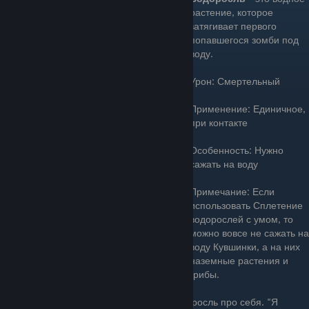
растение, которое
затягивает первого
попавшегося зомби под
воду.
Урон: Смертельный
Применение: Единичное,
при контакте
Особенность: Нужно
сажать на воду
Примечание: Если
использовать Сплетение
водорослей с умом, то
можно вовсе не сажать на
воду Кувшинки, а на них
наземные растения и
грибы.
"Я совершенно невидима," - думает Водоросль про себя. "Я