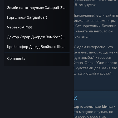
48-ом укусах
Зомби на катапульте(Сatapult Zombie)
Примечания: если зайти в
Гаргантюа(Gargantuar)
Альманах во время игры
в Стенореховый Боулинг
Чертёнок(Imp)
и нажать на него, то он
покатится.
Доктор Эдгар Джордж Зомбосс(Dr. Edgar George Zomboss)
Крейзтофер Дэвид Блэйзинг III(Crazetopher David Blazing III)
"Людям интересно, что
же я чувствую, когда меня
едят зомби." - говорит
Comments
Стена-Орех. "Они просто
не понимают, что с моими ограниченными чувствами для меня это
как простое покалывание, похожее на расслабляющий массаж".
Цена: 50 Зарядка: Долго
Картофельные Мины(Potato Mine)
Картофельные Мины
-
это мощное оружие, но
им нужно время на