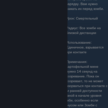
зарядку. Вам нужно
сажать их перед зомби.
Урон: Смертельный
Радиус: Все зомби на
близкой дистанции
Использование:
Единичное, взрывается
при контакте
Примечания:
картофельной мине
нужно 14 секунд на
созревание. Пока он
созревает, то не может
взорваться при контакте с
противником. Из-за его низкой стоимости и ранней доступности
Картофельная мина может быть эффективной в начале уровня
для нейтрализации первых нескольких зомби, особенно если
рассматриваемые враги — это Зомби с конусом или Зомби с