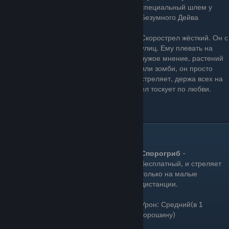
специальный шлем у
Безумного Дейва
Скорострел жёсткий. Он с
улиц. Ему плевать на
чужое мнение, растений
или зомби, он просто
стреляет, держа всех на
расстоянии. Но, всё же, в тайне Скорострел тоскует по любви.
Цена: 200 Зарядка: Быстрая
Спорогриб(Puff-Shroom)
Спорогриб
-
бесплатный, и стреляет
только на малые
дистанции.
Урон: Средний(в 1
горошину)