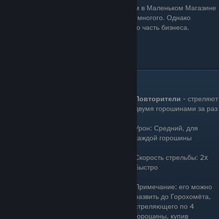
Жевуну почти удалось устроится трюкачом в Маленьком Магазине
Ужасов, но его агент затребовал слишком многого. Однако
Зубастик не обижается. Он говорит, что это часть бизнеса.
Цена: 150 Зарядка: Быстрая
Скорострел(Repeater)
Повторители
- стреляют
двумя горошинами за раз
Урон: Средний, для
каждой горошины
Скорость стрельбы: 2x
Быстро
Примечание: его можно
развить до Горохомёта,
стреляющего по 4
горошины, купив