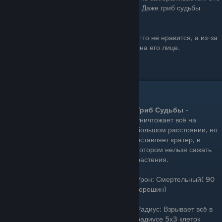
единственный гриб, который не двигается. Даже гриб судьбы
немного изменяется перед взрывом.
Ледогриб хмурится не потому, что ему что-то не нравится, а из-за
травмы в детстве, парализовавшей нервы на его лице.
Цена: 75 Зарядка: Очень долго
Мегагриб(Doom-Shroom)
Гриб Судьбы
-
уничтожает всё на
большом расстоянии, но
оставляет кратер, в
котором нельзя сажать
растения.
Урон: Смертельный( 90
горошин)
Радиус: Взрывает всё в
радиусе 5х3 клеток