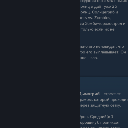
создания пяти маленьких
солнц и даёт уже 25
солнц. Солнцегриб и
Пуфгриб — единственные грибы в игре Plants vs. Zombies,
которым не могут нанести урон горошинами Зомби-горохострел и
Зомби-горохомёт, даже если он вырос, но только если их не
посадить в Цветочный Горшок.
Солнцегриб ненавидит Солнце. Он так сильно его ненавидит. что
когда оно вырабатывается внутри, он быстро его выплёвывает. Он
не просто не переносит его. Для него Солнце - зло.
Цена: 25 Зарядка: Быстро
Дымогриб(Fume-Shroom)
Дымогриб
- стреляет
дымом, который проходит
через защитную сетку.
Урон: Средний(в 1
горошину), проникает
через защитную сетку