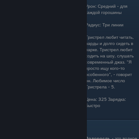
Урон: Средний - для
каждой горошины
Радиус: Три линии
Тристрел любит читать,
нарды и долго сидеть в
парке. Тристрел любит
ходить на шоу, слушать
современный джаз. "Я
просто ищу кого-то
особенного", - говорит
он. Любимое число
Тристрела - 5.
Цена: 325 Зарядка:
Быстро
Водоросль(Tangle Kelp)
Водоросль
- это водное