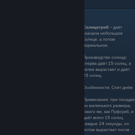
Цена: 0 Зарядка: Быстро
Солнцегриб(Sun-Shroom)
Солнцегриб
- даёт
сначала небольшое
солнце. а потом
нормальное.
Производство солнца:
сперва даёт 15 солнц, а
затем вырастает и даёт
25 солнц
Особенности: Спит днём
Примечания: при посадке
он маленького размера,
такого же, как Пуфгриб, и
даёт всего 15 солнц
каждые 24 секунды, но
потом вырастает после