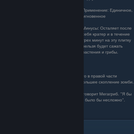
Применение: Единичное,
мгновенное
Минусы: Осталяет после
себя кратер и в течение
трех минут на эту плитку
нельзя будет сажать
растения и грибы.
Особенность: Спит днём
Примечание: Лучше всего использовать его в правой части
лужайки, где чаще всего собирается наибольшее скопление зомби.
"Вам повезло, что я на вашей стороне", - говорит Мегагриб. "Я бы
мог уничтожить всё, чем вы дорожите. Это было бы несложно".
Цена: 125 Зарядка: Очень долго
Лист Кувшинки(Lily Pad)