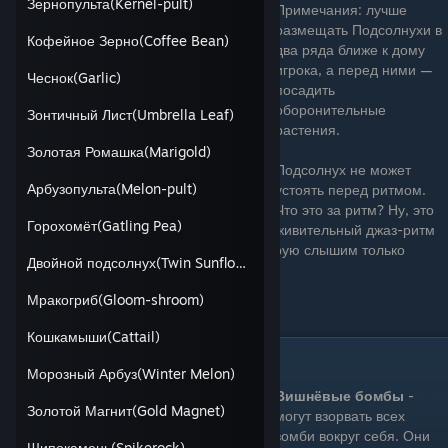
Зернопульта(Kernel-pult)
Примечания: лучше
размещать Подсолнухи в
Кофейное Зерно(Coffee Bean)
два ряда ближе к дому
игрока, а перед ними —
Чеснок(Garlic)
посадить
оборонительные
Зонтичный Лист(Umbrella Leaf)
растения.
Золотая Ромашка(Marigold)
Подсолнух не может
Арбузопульта(Melon-pult)
устоять перед ритмом.
Что это за ритм? Ну, это
Горохомёт(Gatling Pea)
живительный джаз-ритм
самой Земли, бьющийся на частоте, которую слышим только
Двойной подсолнух(Twin Sunflower)
Подсолнух
Мракогриб(Gloom-shroom)
Цена: 50 Зарядка: Быстрая
Кошкамыши(Cattail)
Вишнёвые Бомбы(cherry bomb)
Морозный Арбуз(Winter Melon)
Вишнёвые бомбы
-
Золотой Магнит(Gold Magnet)
могут взорвать всех
зомби вокруг себя. Они
Шипокамень(Spikerock)