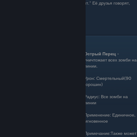
спрячусь под водой и никто меня не увидит." Её друзья говорят,
что её отлично видно, но она не верит им.
Цена: 25 Зарядка: Долго
Острый Перец(Jalapeno)
Острый Перец
-
уничтожает всех зомби на
линии.
Урон: Смертельный(90
горошин)
Радиус: Все зомби на
линии
Применение: Единичное,
мгновенное
Примечание:Также может