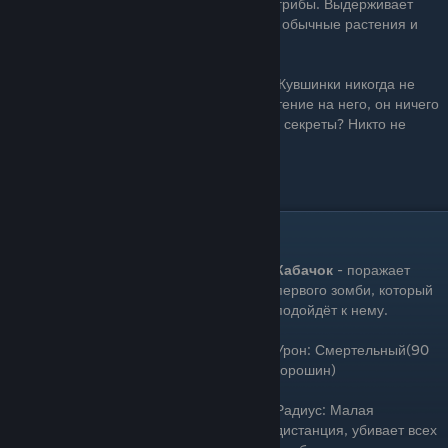
все равно нельзя сажать туда растения и грибы. Выдерживает
семь укусов вместо шести, в то время, как обычные растения и
грибы выдерживают лишь шесть укусов
Лист Кувшинки никогда не жалуется. Лист Кувшинки никогда не
хочет знать, что происходит. Сажайте растение на него, он ничего
не скажет. Думаете, у него есть тайны или секреты? Никто не
знает. Лист Кувшинки держит всё в себе.
Цена: 25 Зарядка: Быстро
Кабачок(Squash)
Кабачок
- поражает
первого зомби, который
подойдёт к нему.
Урон: Смертельный(90
горошин)
Радиус: Малая
дистанция, убивает всех