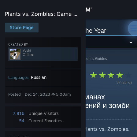
Sign in
Plants vs. Zombies: Game of the Year
Store
Store Page
Plants vs. Zombies: Game of the Year
Community
CREATED BY
Yoshi
Offline
Plants vs. Zombies: Game of the Year
>
Guides
>
Yoshi's Guides
About
Support
Russian
Languages:
37 ratings
Change language
Posted
Dec 14, 2023 @ 5:00am
Plants vs. Zombies: Альманах
садовода – список растений и зомби
Get the Steam Mobile App
By Yoshi
7,816
Unique Visitors
View desktop website
54
Current Favorites
Полный список растений в игре Plants vs. Zombies.