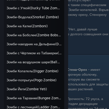
необходимы растения для противостояния таким специфическим
Зомби с Уткой(Ducky Tube Zombie)
зомби, как Зомби на воздушном шаре или Зомби-копателей. Взрыв
ещё мог уничтожить приставленную к Высокому ореху, Стенореху
Зомби-Водолаз(Snorkel Zombie)
или к Тыкве лестницу Зомби с лестницей.
Зомби на Катке(Zomboni)
"Я хочу взорваться" - говорит Вишня №1. "Нет, давай лучше
сдетонируем!" - говорит Вишня №2. После долгого совещания они
Зомби на Бобслее(Zombie Bobsled Team)
согласились взорватонировать.
Цена: 150 Зарядка: Очень долго
Зомби-наездник на Дельфине(Dolphin Rider Zombie)
Зомби с Чёртиком из Табакерки(Jack-in-the-box Zombie)
Стена-Орех(Wall-Nut)
Зомби на воздушном шаре(Balloon Zombie)
Стена-Орех
- имеет
Зомби Копатель(Digger Zombie)
прочную оболочку,
которую вы сможете
Зомби-попрыгун(Pogo Zombie)
использовать для защиты
ваших растений.
Зомби Йети(Zombie Yeti)
Зомби на Тарзанке(Bungee Zombie)
Прочность: 72 укуса, а
стадии деградации
Зомби с лестницей(Ladder Zombie)
проявляются на 24-ом и