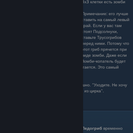
3х3 клетки есть зомби
Примечание: его лучше
ставить на самый левый
край. Если у вас там
стоят Подсолнухи,
ставьте Трусогрибов
перед ними. Потому что
этот гриб прячется при
виде зомби. Даже если
Зомби-копатель будет
копать под ним, Трусогриб всё равно испугается. Это самый
дальнобойный гриб.
"Кто там?" - шепчет Страхогриб едва слышно. "Уходите. Не хочу
никого видеть. Только если это не человек из цирка".
Цена: 25 Зарядка: Быстро
Ледогриб(Ice-Shroom)
Ледогриб
временно