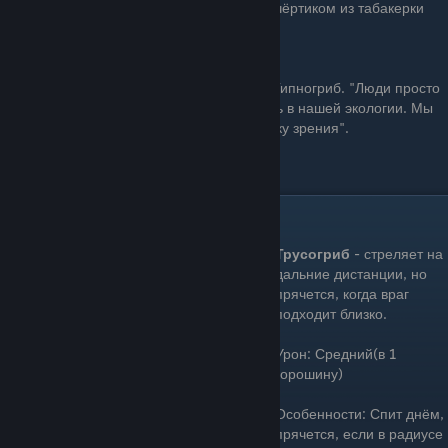
чёртиком из табакерки
Особенность: Спит днём
"Зомби - это наши друзья", - утверждает Гипногриб. "Люди просто
не понимают, что они играют важную роль в нашей экологии. Мы
должны стараться прививать им нашу точку зрения".
Цена: 75 Зарядка: Долго
Страхогриб(Scaredy-Shroom)
Трусогриб
- стреляет на
дальние дистанции, но
прячется, когда враг
подходит близко.
Урон: Средний(в 1
горошину)
Особенности: Спит днём,
прячется, если в радиусе