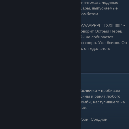
уничтожать ледяные
шары, выпускаемые
Зомботом.
"ААААРРРГГГХХ!!!!!!!!" -
говорит Острый Перец.
Он не собирается
взорваться, нет, не сейчас. Но скоро. Ох как скоро. Уже близко. Он
знает это, он чувствует это, всю свою жизнь он ждал этого
момента.
Цена: 125 Зарядка: Очень долго
Колючки(Spikeweed)
Колючки
- пробивают
шины и ранят любого
зомби, наступившего на
© Valve Corporation. All rights reserved. All
них.
trademarks are property of their respective owners
in the US and other countries.
Privacy Policy
|
Legal
|
Accessibility
|
Steam Subscriber Agreement
|
Урон: Средний
Refunds
|
Cookies