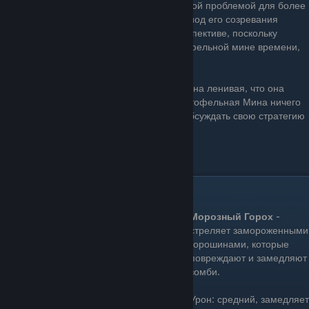
ведром, которые являются более серьёзной проблемой для более
ранних атакующих растений. Однако период его созревания
сильно ухудшает его в долгосрочной перспективе, поскольку
огромное количество угроз не даст Картофельной мине времени,
чтобы созреть
Некоторые говорят, что Картофельная Мина ленивая, что она
оставляет всё на последнюю минуту. Картофельная Мина ничего
не говорит. Она слишком занята, чтобы обсуждать свою стратегию
инвестирования.
Цена: 25 Зарядка: Долго
Ледяной Горох(Snow Pea)
Морозный Горох
-
стреляет замороженными
горошинами, которые
повреждают и замедляют
зомби.
Урон: средний, замедляет