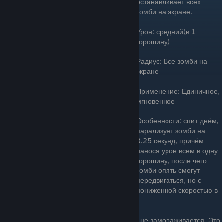
останавливает всех
зомби на экране.
Урон: средний(в 1
горошину)
Радиус: Все зомби на
экране
Применение: Единичное,
мгновенное
Особенности: спит днём,
парализует зомби на
3.25 секунд, причём
нанося урон всем в одну
горошину, после чего
зомби опять смогут
передвигаться, но с
пониженной скоростью в
два раза в течение 16 секунд.
Примечание: загипнотизированный зомби не замораживается. Это