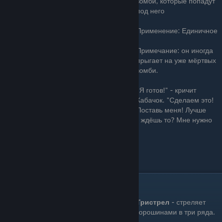
зомби, которые попадут
под него
Применение: Единичное
Примечание: он иногда
прыгает на уже мёртвых
зомби.
"Я готов!" - кричит
Кабачок. "Сделаем это!
Поставь меня! Лучше
меня нет никого! Я нужен тебе! Ну же! Что ждёшь то? Мне нужно
это!".
Цена: 50 Зарядка: Быстро
Тристрел(Threepeater)
Тристрел
- стреляет
горошинами в три ряда.