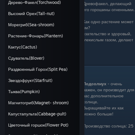
Дерево-Факел(Torchwood)
Древофакел, делающий
его горошины огненными.
Высокий Орех(Tall-nut)
Как одно растение может
Морегриб(Sea-shroom)
так быстро выращивать горох и стрелять им?
Горохострел отвечает: “Тяжёлый труд, обязательство и здоровый,
Растение-Фонарь(Plantern)
солнечный, сбалансированый завтрак с углекислым газом, делают
это возможным”
Кактус(Cactus)
Цена: 100 Зарядка: Быстрая
Сдуватель(Blover)
Раздвоенный Горох(Split Pea)
Подсолнух(Sunflower)
Звездофрукт(Starfruit)
Подсолнух
- очень
важен, он производит для
Тыква(Pumpkin)
вас дополнительное
солнце.
Магнитогриб(Magnet- shroom)
Выращивайте их как
можно больше!
Капустапульта(Cabbage-pult)
Цветочный горшок(Flower Pot)
Производство солнца: 25