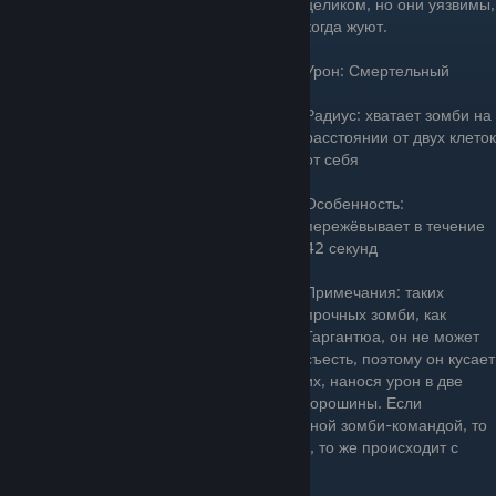
целиком, но они уязвимы,
когда жуют.
Урон: Смертельный
Радиус: хватает зомби на
расстоянии от двух клеток
от себя
Особенность:
пережёвывает в течение
42 секунд
Примечания: таких
прочных зомби, как
Гаргантюа, он не может
съесть, поэтому он кусает
их, нанося урон в две
горошины. Если
Зубастика посадить прямо перед Бобслейной зомби-командой, то
он съест сани и всех четырех зомби в нём, то же происходит с
Зомбони и с Зомби на катапульте.