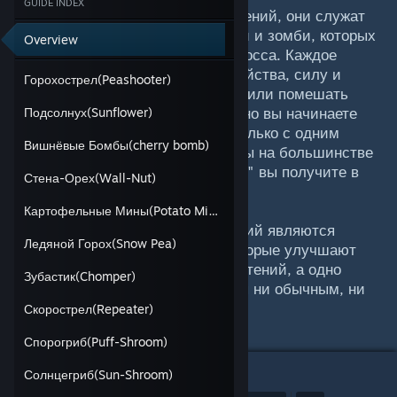
GUIDE INDEX
В игре 49 различных видов растений, они служат
вам линией обороны между вами и зомби, которых
Overview
в игре всего 26 видов включая босса. Каждое
растение имеет свои особые свойства, силу и
Горохострел(Peashooter)
слабости, которые могут помочь или помешать
ему в борьбе с зомби. Изначально вы начинаете
Подсолнух(Sunflower)
игру в режиме "Приключение" только с одним
Вишнёвые Бомбы(cherry bomb)
видом растений, но после победы на большинстве
уровней в режиме "Приключение" вы получите в
Стена-Орех(Wall-Nut)
награду новый вид растения.
Картофельные Мины(Potato Mine)
Кроме того, восемь из 49 растений являются
Ледяной Горох(Snow Pea)
"улучшенными растениями", которые улучшают
возможности существующих растений, а одно
Зубастик(Chomper)
растение (Имитатор) не является ни обычным, ни
улучшенным растением.
Скорострел(Repeater)
Спорогриб(Puff-Shroom)
Солнцегриб(Sun-Shroom)
1