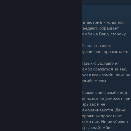
Гипногриб(Hypno-Shroom)
Гипногриб
- когда его
съедают, обращает
зомби на Вашу сторону
Использование:
Единичное, при контакте
Навыки: Заставляет
зомби сражаться за вас,
кусая всех зомби, пока не
погибнет сам
Примечание: зомби под
гипнозом не умирают при
взрывах и не
замораживаются. Даже
горошины пролетают
мимо них. Но их убивает
взрывом Зомби с