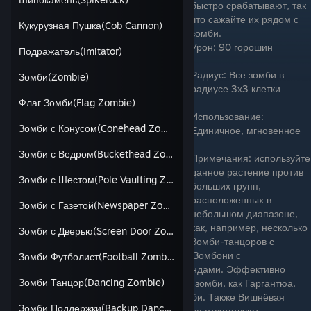
быстро срабатывают, так
что сажайте их рядом с
Кукурузная Пушка(Cob Cannon)
зомби.
Урон: 90 горошин
Подражатель(Imitator)
Радиус: Все зомби в
Зомби(Zombie)
радиусе 3х3 клетки
Флаг Зомби(Flag Zombie)
Использование:
Зомби с Конусом(Conehead Zombie)
Единичное, мгновенное
Зомби с Ведром(Buckethead Zombie)
Примечания: используйте
данное растение против
Зомби с Шестом(Pole Vaulting Zombie)
больших групп,
расположенных в
Зомби с Газетой(Newspaper Zombie)
небольшом диапазоне,
как, например, несколько
Зомби с Дверью(Screen Door Zombie)
Зомби-танцоров с
призванными ими Подтанцовщиками или Зомбони с
Зомби Футболист(Football Zombie)
появившимися Бобслейными зомби-командами. Эффективно
Зомби Танцор(Dancing Zombie)
также использовать против таких прочных зомби, как Гаргантюа,
Гига-гаргантюа или Гига-футбольных зомби. Также Вишнёвая
Зомби Поддержки(Backup Dancer)
бомба может использоваться, если у игрока отсутствуют