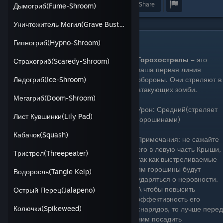
Award
Favorite
Share
Дымогриб(Fume-Shroom)
Уничтожитель Могил(Grave Buster)
Горохострел(Peashooter)
Гипногриб(Hypno-Shroom)
Горохострелы
– это
Страхогриб(Scaredy-Shroom)
ваша первая линия
обороны. Они стреляют в
Ледогриб(Ice-Shroom)
атакующих зомби.
Мегагриб(Doom-Shroom)
Урон: Средний(стреляет
Лист Кувшинки(Lily Pad)
горошинами)
Кабачок(Squash)
Примечания: не сажайте
его в левую часть Крыши,
Тристрел(Threepeater)
так как выстреливаемые
им горошины будут
Водоросль(Tangle Kelp)
ударяться о неровности.
А чтобы повысить
Острый Перец(Jalapeno)
эффективность его
Колючки(Spikeweed)
снарядов, то лучше перед
ним посадить