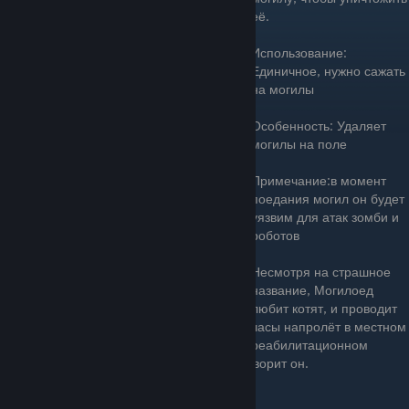
её.
Использование:
Единичное, нужно сажать
на могилы
Особенность: Удаляет
могилы на поле
Примечание:в момент
поедания могил он будет
уязвим для атак зомби и
роботов
Несмотря на страшное
название, Могилоед
любит котят, и проводит
часы напролёт в местном
реабилитационном
центре для зомби. "Это важное дело" - говорит он.
Цена: 75 Зарядка: Быстро