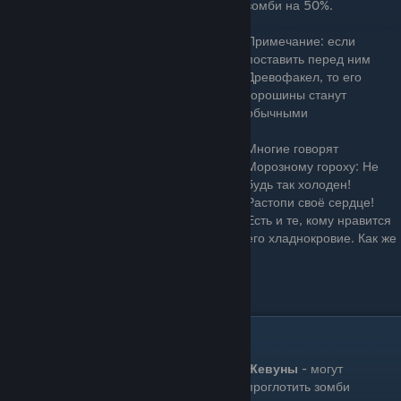
зомби на 50%.
Примечание: если
поставить перед ним
Древофакел, то его
горошины станут
обычными
Многие говорят
Морозному гороху: Не
будь так холоден!
Растопи своё сердце!
Есть и те, кому нравится
его хладнокровие. Как же
все они ему надоели…
Цена: 175 Зарядка: Быстро
Зубастик(Chomper)
Жевуны
- могут
проглотить зомби