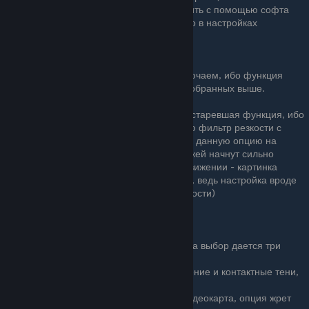
К счастью версию DLSS можно обновить с помощью софта
Nvidia Swapper либо непосредственно в настройках
приложения Nvidia App
«Динамическое разрешение»
: выключаем, ибо функция
устарела с выходом апскейлеров разобранных выше.
«Повышение четкости»
: еще одна устаревшая функция, ибо
игра уже имеет вшитый по-умолчанию фильтр резкости с
выходом переиздания. Если включить данную опцию на
'высоко' то детали одежды и персонажей начнут сильно
размываться и зернить, особенно в движении - картинка
станет менее натуральной. Иронично, ведь настройка вроде
как, наоборот, должна придавать четкости)
Выключаем или ставим низкое
«Рассеянное затенение»(до 10%)
: На выбор дается три
опции:
Выкл
- Полностью убирает затенение и контактные тени,
убирая глубину и тени с обьектов.
SSAO
- Включаем если слабая видеокарта, опция жрет