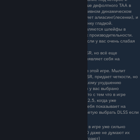
заточена игра. Выглядит чуть лучше дефолтного TAA в
DX11. Мылит картинку при интенсивном динамическом
освещении, но полностью устраняет алиасинг(лесенки), и
мерцания шейдеров, делая картинку гладкой.
FSR 2.1
- Очень много мыла, появляются шлейфы в
движении, но дает хороший буст к производительности.
Рекомендуется включать только если у вас очень слабая
видеокарта.
Xess 1.1
- Выглядит лучше, чем FSR, но всё еще
мыльновато. Возможно лучше проявляет себя на
видеокарте от Intel.
DLSS 2.5
- Лучший вид апскейла в этой игре. Мылит
картинку меньше чем TAAU или FSR, придает четкости, но
в то же время приводит к небольшому ухудшению
качества текстур и эффектов если у вас выбрано
разрешение 1080p. Да, связано это с тем что в игре
используется устаревшая версия 2,5, когда уже
существует 4.0 и вот он хорошо себя показывает на
данном разрешении. Поэтому советую выбрать DLSS если
у вас 2к или 4к монитор
К сожалению все версии апскейлеров в игре уже сильно
устарели на момент 20.06.2025, и CD даже не думают их
обновлять. А зачем? Пусть с мылом играют)