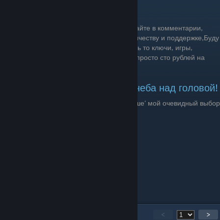
Поддержка
Обо всех проблемах или вопросах сообщайте в комментарии,
помогу всем, чем смогу)Открыт к сотрудничеству и поддержке,Буду
очень рад принять любую поддержку -Будь то ключи, игры,
награда за очки, или набор карточек, или просто сто рублей на
пиво)
Всем хороших игр и мирного неба над головой!
P.S. в войне за 'так какая же вайфу же лучше' мой очевидный выбор
- Трисс
235
Comments
<
>