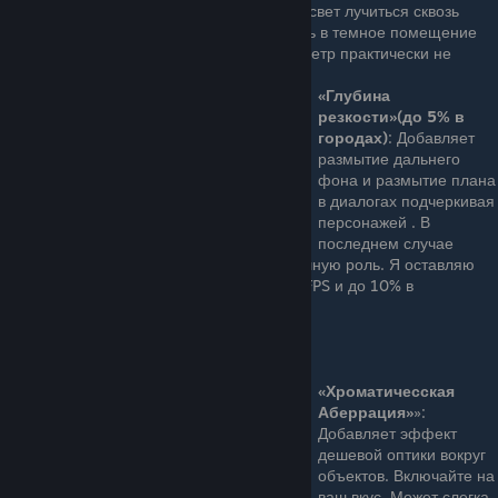
между зданиями, а также заставляют свет лучиться сквозь
ветви деревьев или красиво проникать в темное помещение
через оконные проемы. На FPS параметр практически не
влияет.
«Глубина
резкости»(до 5% в
городах)
: Добавляет
размытие дальнего
фона и размытие плана
в диалогах подчеркивая
персонажей . В
последнем случае
играет очень важную кинематографичную роль. Я оставляю
включенным. Съедает примерно 5% FPS и до 10% в
Новиграде.
«Хроматичесская
Аберрация»
»:
Добавляет эффект
дешевой оптики вокруг
объектов. Включайте на
ваш вкус. Может слегка