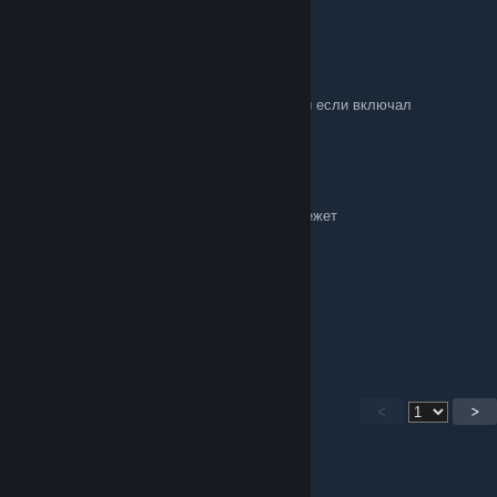
SaintsEagle
[author]
Jun 25 @ 12:21pm
повышенную резкость выруби и апскейлеры если включал
Xamamm
Jun 25 @ 12:03pm
у меня вообще чето все зернистое, глаза режет
Акакий 𒉭
Jun 16 @ 11:26am
ну ладно спасибо за помощь удачи
<
>