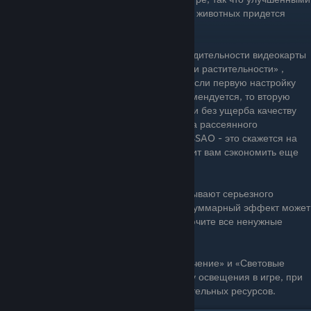
волосами Геральта и шерстью монстров и животных придется
пожертвовать.
Также лидерами по уничтожению производительности видеокарты
являются настройки «Дальность видимости растительности» ,
качество отражений и «Качество теней». Если первую настройку
ниже «высокого» уровня опускать не рекомендуется, то вторую
можно выставить на минимум, практически без ущерба качеству
изображения. Кроме этого, вместо режима рассеянного
затемнения HBAO+ можно использовать SSAO - это скажется на
правильности отрисовки теней, но позволит вам сэкономить еще
несколько кадров.
Остальные опции по отдельности не оказывают серьезного
влияния на производительность, однако суммарный эффект может
оказаться довольно существенным. Отключите все ненужные
фильтры и эффекты постобработки.
Обязательно активируйте настройки «Свечение» и «Световые
шахты». Они глобально улучшают систему освещения в игре, при
этом практически не используют дополнительных ресурсов.