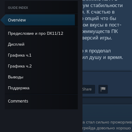
дабы помочь вам выжать максимум стабильности
GUIDE INDEX
без потери качества изображения. К счастью в
игре CD RED доступно множество опций что бы
Overview
настроить игру под себя и под свои вкусы в пост-
обработке. Одно из очевидных преимуществ ПК
Предисловие и про DX11/12
бояринга, в отличие консольных версий игры.
Дисплей
Надеюсь на вашу поддержку, ибо я проделал
Графика ч.1
огромную работу в которую вложил душу и время.
Enjoy
Графика ч.2
Выводы
7
62
Поддержка
Award
Favorite
Share
Comments
Предисловие и про DX11/12
Ведьмак 3 после выхода
Next-gen
апдейта стал сильно прожорлив
в видеокарте. Тем не менее с выходом апгрейда довольно хорошо