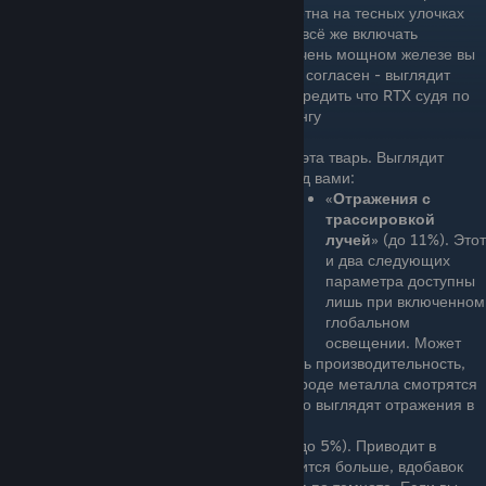
Особенно разница в затемнении заметна на тесных улочках
городов, пещерах и помещениях. Но всё же включать
Трассировку я НЕ советую, даже на очень мощном железе вы
не получите плавную картинку, хоть и согласен - выглядит
красиво. Ко всему этому стоит предупредить что RTX судя по
всему приводит к артефактам и гостингу
Просто посмотрите сколько
FPS
жрет эта тварь. Выглядит
конечно атмосферно, но цифры перед вами:
«
Отражения с
трассировкой
лучей
» (до 11%). Этот
и два следующих
параметра доступны
лишь при включенном
глобальном
освещении. Может
дополнительно заметно просадить производительность,
но с ним глянцевые материалы вроде металла смотрятся
значительно лучше. Также здорово выглядят отражения в
воде.
«
Тени с трассировкой лучей
» (до 5%). Приводит в
порядок затенение: теней становится больше, вдобавок