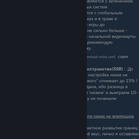
примерно 5%FPS, и не плохо справляется с затенением.
Хорошо подойдет для очень слабых систем
HBAO
- Лучше и точнее справляется с глобальным
освещением, добавляя тени в домах и в траве и
значительно изменяет освещение игры до
неузнаваемости. Жрет настройка не сильно больше -
всего на 7% , так что обладателям начальной видеокарты
уровня от GTX1660/1060/1070 я рекомендую
использовать именно эту настройку.
Можете оценить
Разницу
сами
[international.download.nvidia.com]
Качество отражений в экранном пространстве(SSR) :
:До
выхода последнего актуального патча настройка никак не
влияла на FPS, теперь же выбор ''высокого'' отнимает до 15% !
Такая прожорливость ничем не оправдана, ибо разница в
визуале практически нулевая . Ставим 'низкое' и выиграем 10-
20FPS. Даже в 2026 году эту настройку не починили
Дальше пойдут настройки которые почти никак не влияющие
на количество кадров
:
«Размытие в движении»
: Едва ли заметное размытие границ
экрана в движении, отключайте на свой вкус, лично я оставляю