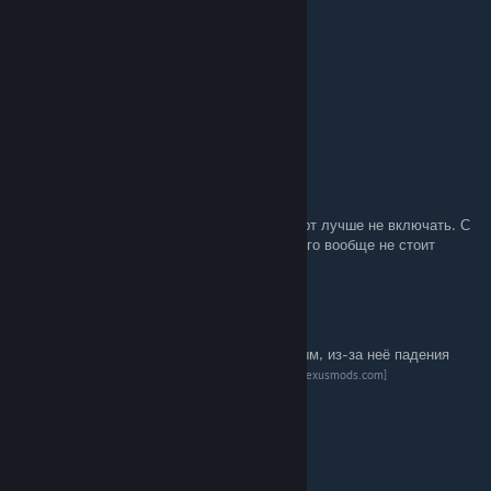
текстуры.
SaintsEagle
[author]
Jul 2 @ 12:08am
Да и выглядит местами криво
SaintsEagle
[author]
Jul 2 @ 12:08am
Ну я поэтому в руководстве и написал что рт лучше не включать. С
таким падением производительности оно того вообще не стоит
hero
Jul 1 @ 4:09pm
У меня утечка памяти была с RT включенным, из-за неё падения
фпс и краши вечно, исправил
модом
[www.nexusmods.com]
Maximus_Rave
Jun 30 @ 10:07am
Спасибо, очень полезный обзор)