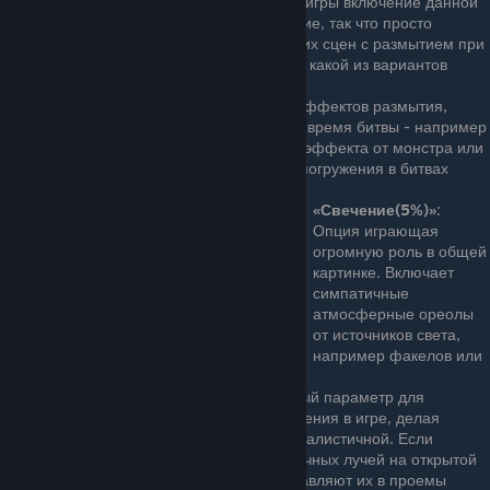
включенным. На производительность игры включение данной
опции оказывает минимальное влияние, так что просто
протестируйте несколько динамических сцен с размытием при
движении и без него, и определитесь, какой из вариантов
нравится вам больше.
«Размытие»
: Включение различных эффектов размытия,
предусмотренных разработчиками во время битвы - например
при получении какого-то негативного эффекта от монстра или
отравления. Для получения лучшего погружения в битвах
включаем.
«Свечение(5%)»
:
Опция играющая
огромную роль в общей
картинке. Включает
симпатичные
атмосферные ореолы
от источников света,
например факелов или
свечек. Оставляем включенным.
«Световые шахты»
: Еще один важный параметр для
освещения, улучшают систему освещения в игре, делая
картинку более живой, объемной и реалистичной. Если
«Свечение» добавляло больше солнечных лучей на открытой
местности, то «Световые шахты» добавляют их в проемы