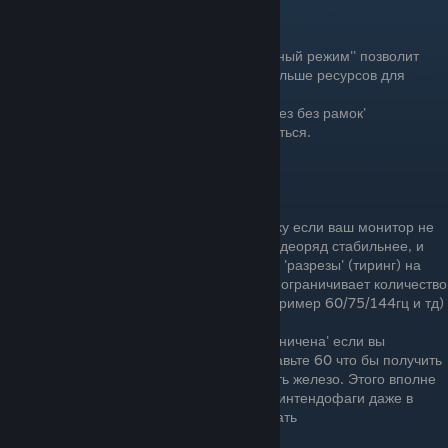
Дисплей
«Режим отображения»
: ''полноэкранный режим'' позволит
вашему компьютеру выделять чуть больше ресурсов для
стабильной работы приложения.
Если же вы поставите режим 'в окне без без рамок'
приложение будет охотнее сворачиваться.
Выбирайте на ваше усмотрение)
«Vsync»
: Лучше включить эту настройку если ваш монитор не
поддерживает G-sync. Это сделает видеоряд стабильнее, и
самое главное - уберет вертикальные 'разрезы' (тиринг) на
экране бьющие по глазам. Настройка ограничивает количество
FPS до частоты вашего монитора (например 60/75/144гц и тд)
«Кадров в секунду»
Ставьте 'не ограничена' если вы
включили настройку выше. Либо поставьте 60 что бы получить
стабильный фпс и не сильно нагружать железо. Этого вполне
хватает для комфортной игры. Хотя нинтендофаги даже в
25фпс с просадками умудряются играть