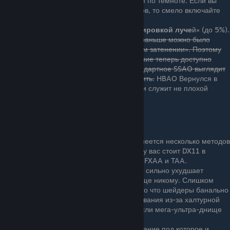
они начинают сильнее отличаться по темноте. Если вы
согласны потерять еще 4-6 кадров, то смело включайте
опцию.
«
Рассеянное затенение с трассировкой луче
й» (до 5%).
Из игры пропало HBAO, которое раньше можно было
включить в «Экранном рассеянном затенении». Поэтому
качественное рассеянное затенение теперь доступно
лишь здесь. Но в принципе и стандартное SSAO выглядит
неплохо, так что можно и выключить.
HBAO Вернулся в
одном из последних обновлений и служит не плохой
альтернативой этой настройки
«Сглаживание»(до 5%)
: На выбор имеется несколько методов
апскейлинга, разберем каждый. Если у вас стоит DX11 в
настройках, то на выбор будет только FXAA и TAA.
FXAA
- ужасное решение которое сильно ухудшает
картинку, не рекомендуется вообще никому. Слишком
сильно рябит изображение - видно что шейдеры банально
не дружат с этим методом сглаживания из-за халтурной
реализации. Не выбирать даже если мега-ультра-днище
ПК
TAAU(5%)
- Стандартное сглаживание под которое и