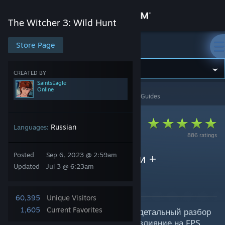
Sign in
The Witcher 3: Wild Hunt
Store
Store Page
The Witcher 3: Wild Hunt
Community
CREATED BY
SaintsEagle
Online
The Witcher 3: Wild Hunt
>
Guides
>
SaintsEagle's Guides
About
Support
Russian
Languages:
886 ratings
Change language
Posted
Sep 6, 2023 @ 2:59am
Обзор настроек графики +
Updated
Jul 3 @ 6:23am
Оптимизация
Get the Steam Mobile App
By SaintsEagle
View desktop website
60,395
Unique Visitors
1,605
Current Favorites
В этом гайде я проведу душный детальный разбор
всех графических настроек и их влияние на FPS