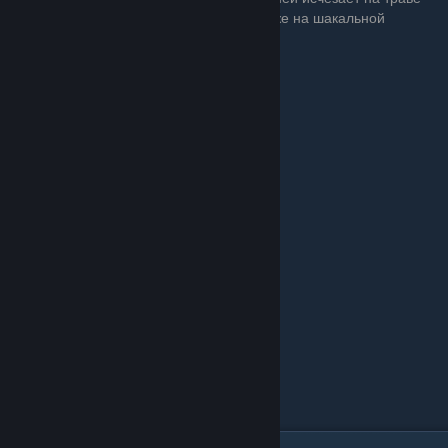
при выборе dx11: Это сильно заметно даже на шакальной
картинке.