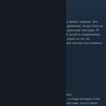
qkart
1 hour ago
Я столкнулся с проблемой: экран на секунду мигает чёрным. Это
происходит практически всегда — во время движения, когда стою на
месте или в диалогах; также могут мигать отдельные текстуры. Я
играю на DX12 с включёнными трассировкой лучей и отражениями.
При всём этом раньше такого не возникало: играя на тех же
настройках, я не наблюдал ни единого мигания текстур или экрана в
принципе.
SaintsEagle
[author]
Jul 4 @ 11:31pm
Моды ставил? Ртх не включен?
DanyaKru40_o
Jul 4 @ 1:26am
Пропадают текстуры, не знаете что может быть
На карточке 5070ti, нет моста в Оксенфурт, и люди которые стоят
на нем весят в воздухе. И так по всей игре местами, отсутствуют