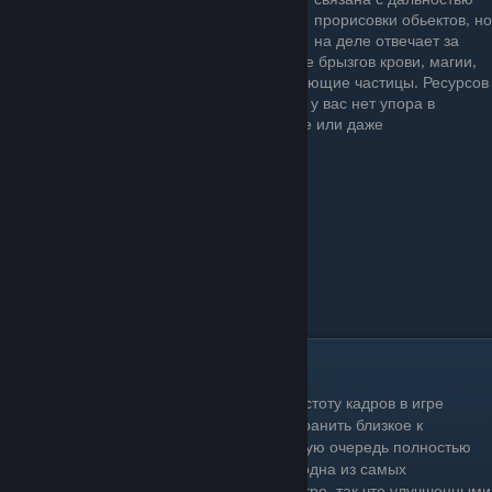
прорисовки обьектов, но
на деле отвечает за
дальность видимости эффектов, вроде брызгов крови, магии,
факелов и прочих эффектов использующие частицы. Ресурсов
при этом потребляется немного, если у вас нет упора в
процессор. Можете поставить высокое или даже
максимальное значение.
Выводы
Если перед вами стоит задача поднять частоту кадров в игре
«Ведьмак 3: Дикая Охота» и при этом сохранить близкое к
максимальному качество картинки, в первую очередь полностью
отключите опцию NVIDIA HairWorks. Это одна из самых
«прожорливых» графических настроек в игре, так что улучшенными