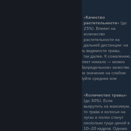
кадров.
«
Качество
растительности
» (до
25%). Влияет на
количество
растительности на
дальней дистанции: на
листву деревьев, кустарники, дальность видимости травы,
плотность лесов на линии горизонта и так далее. К сожалению,
ресурсов на высоких значения потребляет немало — можно
запросто потерять 15–20 кадров на «Запредельном» качестве.
Поэтому лучше поставьте минимальное значение на слабом
железе, а в остальных случаях попробуйте среднее или
высокое.
«
Количество травы
»
(до 30%). Если
выкрутить на максимум,
то трава и колосья на
лугах и полях станут
несколько гуще ценой в
10–20 кадров. Однако