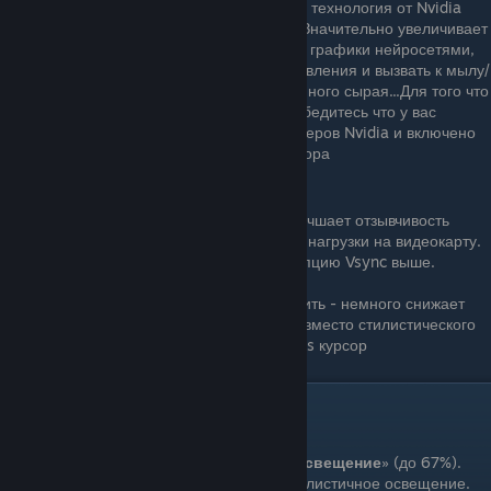
«Создание кадров DLSS»
Передовая технология от Nvidia
для владельцев 40-ой линейки карт. Значительно увеличивает
количество FPS с помощью дорисовки графики нейросетями,
но может ухудшить отзывчивость управления и вызвать к мылу/
артефактам. Пока что технология немного сырая...Для того что
бы настройку можно было включить убедитесь что у вас
установлена последняя версия драйверов Nvidia и включено
Планирование графического процессора
«Низкая задержка Nvidia Reflex»
улучшает отзывчивость
управления за счет едва ли заметной нагрузки на видеокарту.
Включаем,особенно если включили опцию Vsync выше.
«Аппаратный курсор»
: Если выключить - немного снижает
нагрузку на процессор, вырисовывая вместо стилистического
курсора из игры ваш обычный windows курсор
Графика ч.1
«
Трассировка лучей: глобальное освещение
» (до 67%).
Невероятно требовательное фотореалистичное освещение.