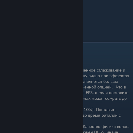
Графика ч.2
Теперь тяжелые опции
:
«Nvidia Hairworks»
. Добавляет улучшенное сглаживание и
физику волос и меха, особенно разницу видно при эффектах
погоды вроде ветра или дождя, ибо появляется больше
отражений на волосах, чем в с выключенной опцией... Что в
2015, что сейчас жрет довольно много FPS, а если поставить
на 'Высокое качество' в некоторых сценах может сожрать до
20% производительности
NVIDIA HairWorks: качество
(до 10%). Поставьте
«Геральт» чтобы не потерять FPS во время баталий с
мутантами
NVIDIA HairWorks: AA
(до 10%). Качество физики волос.
Не ставьте здесь выше 4 если включен DLSS, иначе