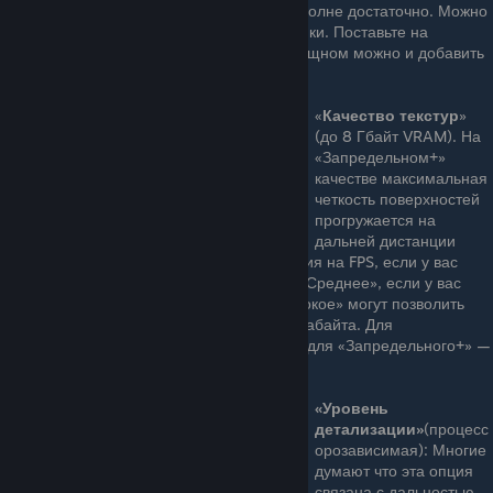
даже на минимуме растительности вполне достаточно. Можно
смело экономить за счет этой настройки. Поставьте на
минимум на слабом железе, но на мощном можно и добавить
немного травы.
«
Качество текстур
»
(до 8 Гбайт VRAM). На
«Запредельном+»
качестве максимальная
четкость поверхностей
прогружается на
дальней дистанции
раньше. При этом нет никакого влияния на FPS, если у вас
достаточно видеопамяти. Поставьте «Среднее», если у вас
менее 3 гигабайт видеопамяти. «Высокое» могут позволить
себе владельцы видеокарт на 3–4 гигабайта. Для
«Запредельного» нужно 6 гигабайт, а для «Запредельного+» —
8 гигабайт.
«Уровень
детализации»
(процесс
орозависимая): Многие
думают что эта опция
связана с дальностью