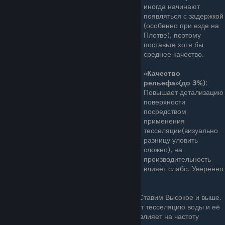
иногда начинают
появляться с задержкой
(особенно при езде на
Плотве), поэтому
поставьте хотя бы
среднее качество.
«Качество
рельефа»(до 3%)
:
Повышает детализацию
поверхности
посредством
применения
тесселяции(визуально
разницу уловить
сложно), на
производительность
влияет слабо. Уверенно
ставим высоко и выше
«Качество воды»
(до 2%): Уверенно Ставим Высокое и выше.
Всё что идет ниже высокого выключает тесселяцию воды и её
физику с эффектами. Почти никак не влияет на частоту