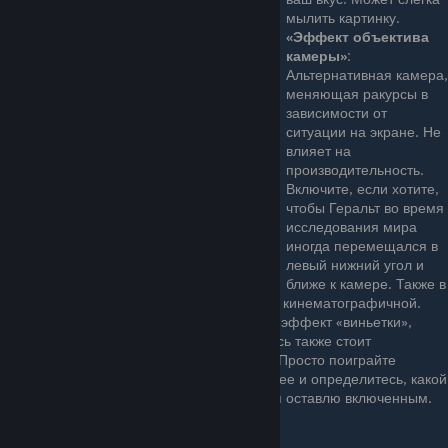
мылить картинку.
«Эффект объектива
камеры»
:
Альтернативная камера,
меняющая ракурсы в
зависимости от
ситуации на экране. Не
влияет на
производительность.
Включите, если хотите,
чтобы Геральт во время
исследования мира
иногда перемещался в
левый нижний угол и
ближе к камере. Также в
бою работа камеры тоже будет более кинематографичной.
«Виньетирование»
:Создает простой эффект «виньетки»,
затеняя изображение по контуру. Здесь также стоит
ориентироваться на свои ощущения. Просто поиграйте
немного с включенной опцией и без нее и определитесь, какой
вариант вам больше по душе. Лично я оставлю включенным.