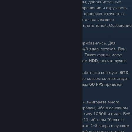
улучшилось затенение, стало больше травы, дополнительные
текстуры/модели стали иметь большее разрешение и округлость,
появилось множество улучшений игрового процесса и качества
жизни. Если вы выберете dx11, то потеряете часть важных
улучшений, особенно это будет заметно в плате теней. Освещение
станет в разы хуже
Требования к процессору также немного прибавились. Для
стабильной работы игры нужно минимум 4/8 ядер-потоков. При
меньшем количестве возможны 'заикания'. Также фризы могут
наблюдаться если вы играете на стареньком
HDD
, так что лучше
ставить игру(да и все новинки)на
SSD
.
Из Видеокарт для высоких в FULL HD разработчики советуют
GTX
970
(Ближайший аналог -
GTX1650
), что не совсем соответствует
реальности, ибо для достижения стабильных
60 FPS
придется
слегка поиграться с настройками.
Также ходит молва что при выборе DX11 вы выиграете много
производительности, но это только часть правды, ибо в основном
это достигается на старых видеокартах по типу 1050ti и ниже. Всё
же если вы считаете что лучше играть с DX11, ибо там ''больше
FPS''( на самом деле не сильно, вы выиграете 1-3 кадра в лучшем
случае), то просто посмотрите сколько теней исчезает на траве