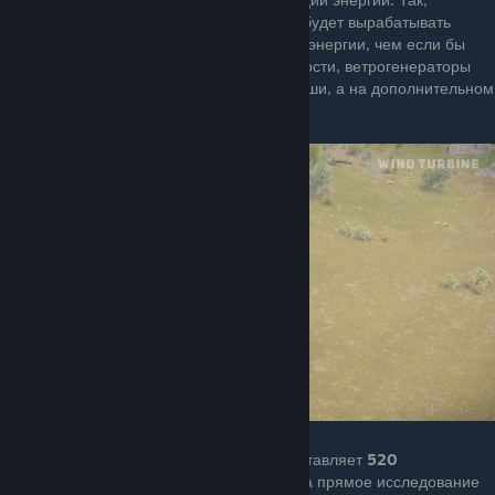
мельница, стоящая на высоте двух стен, будет вырабатывать
примерно на
20-30%
процентов меньше энергии, чем если бы
стояла высоте шести. Из-за этой особенности, ветрогенераторы
обычно размещают не просто поверх крыши, а на дополнительном
каркасе:
Общая стоимость пути разблокировки составляет
520
металлолома
на верстаке
2-го уровня
, а прямое исследование