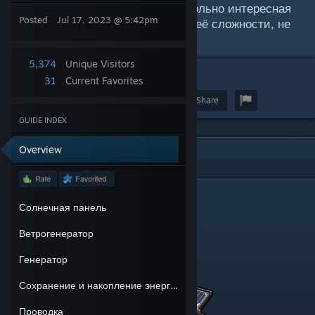
турели и многое другое. Это довольно интересная
Posted
Jul 17, 2023 @ 5:42pm
механика, которой многие, из-за её сложности, не
уделяют достаточного внимания.
5,374
Unique Visitors
3
31
Current Favorites
Award
Favorite
Share
GUIDE INDEX
Overview
Солнечная панель
Солнечная панель
Ветрогенератор
Генератор
Сохранение и накопление энергии
Проводка