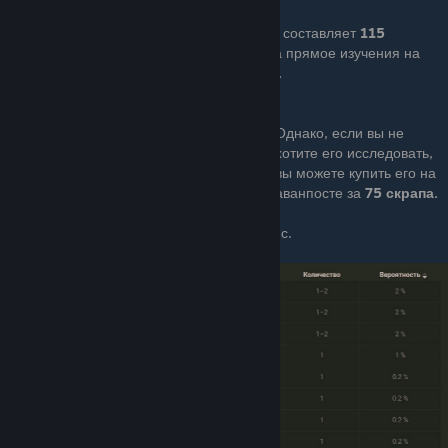
Общая стоимость пути для разблокировки составляет
115
металлолома
на верстаке
1-го уровня
, а прямое изучения на
исследовательском столе будет стоить
75.
Однако, если вы не
хотите его исследовать,
вы можете купить его на
аванпосте за
75 скрапа.
Также она может выпасть из сундуков и нпс.