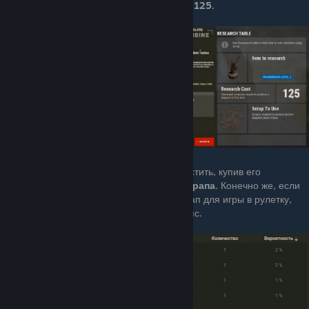
на исследовательском столе будет стоить
125.
Путь разблокировки ветряка можно пропустить, купив его
напрямую в бандитском лагере за
500 скрапа
. Конечно же, если
вы хотите оставить свой драгоценный скрап для игры в рулетку,
мельница так же выпадает с сундуков и нпс.