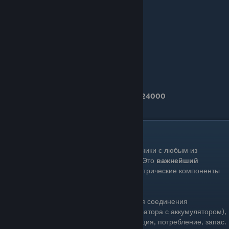
Мощность -
100;
Заряд -
200;
Ёмкость -
24000
Проводка
Итак, чтобы соединить эти самые светильники с любым из
аккумуляторов, вам понадобится провод. Это
важнейший
инструмент,
потому что без него все электрические компоненты
практически бесполезны.
Вы можете использовать его не только для соединения
электрических приборов (например, генератора с аккумулятором),
но и для просмотра их статистики: генерация, потребление, запас.