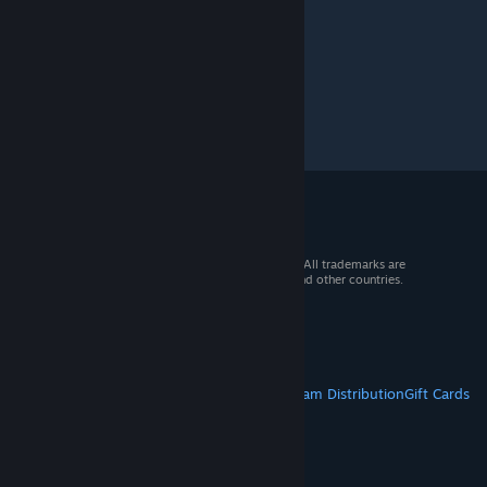
© 2026 Valve Corporation. All rights reserved. All trademarks are
property of their respective owners in the US and other countries.
VAT included in all prices where applicable.
Get Mobile Apps
STEAM
About Steam
Steam SSA
Steamworks
Steam Distribution
Gift Cards
VALVE
About Valve
Jobs
Hardware
Recycling
LEGAL