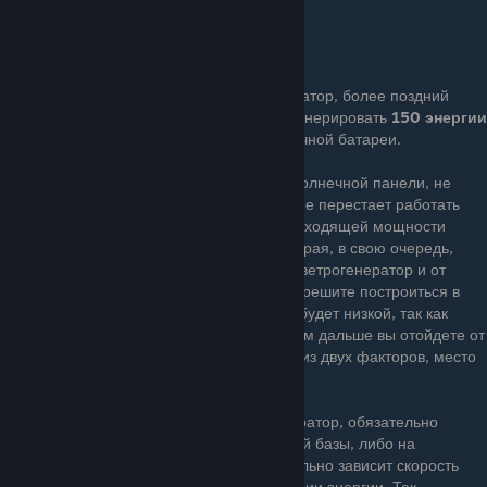
Второй способ - использовать ветрогенератор, более поздний
источник электричества, который может генерировать
150 энергии
что в
7,5 раз
превышает мощность солнечной батареи.
Главное отличие ветряной мельницы от солнечной панели, не
считая мощности, состоит в том, что она не перестает работать
даже ночью. Тем не менее, количество выходящей мощности
напрямую зависит от скорости ветра, которая, в свою очередь,
зависит от высоты, на которой находится ветрогенератор и от
места постройки. Так, например, если вы решите построиться в
поле, недалеко от пляжа, скорость ветра будет низкой, так как
пляж находится рядом с зоной спавна. Чем дальше вы отойдете от
пляжа, тем сильнее будут ветра. Однако, из двух факторов, место
является наименее значимым.
Если вы планируете построить ветрогенератор, обязательно
разместите его высоко, либо поверх вашей базы, либо на
отдельной платформе, так как от этого сильно зависит скорость
ветра и, соответственно, скорость генерации энергии. Так,