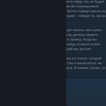
Сильно вдаваться в подробности, в этой части гайда, мы не будем.
Всё, что вам пока нужно знать — это количество генерируемой
энергии и ее запас: Запас можно увидеть, просто наведя курсор на
аккумулятор, держа провод в руке, а генерацию - наведя на, как вы
уже догадались, генератор.
Итак, чтобы соединить, например, солнечную панель, вам нужно
достать провод, подойти к панели. Отсюда вы должны увидеть
надпись “Electric output”,куда подключается провод. Когда вы
нажмете на этот сокет, от него и пойдет провод, который можно
будет далее довести до любой интересующей вас детали.
Чтобы удалить соединение нужно зажать пкм на сокете, который
нужно очистить. Настроив поток электричества в аккумулятор, вы
сможете перенести его на любой из приборов. В нашем случае, на
потолочную лампу.
Заключение