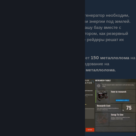
нужно будет снова его заливать топливом.
Если вы планируете строиться в пещере, генератор необходим,
так как это единственный способ генерации энергии под землей.
Генератор также должен быть включен в вашу базу вместе с
солнечными панелями и/или ветрогенератором, как резервный
источник энергии, на случай если злобные рейдеры решат их
сломать или если на вас нападут ночью.
Общая стоимость разблокировки составляет
150 металлолома
на
верстаке
2-го уровня
, когда прямое исследование на
исследовательском столе будет стоить
75 металлолома.