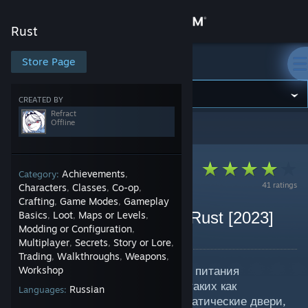
Sign in
Rust
Store
Store Page
Rust
Community
CREATED BY
Refract
Offline
Rust
>
Guides
>
Refract's Guides
About
Support
Achievements
Category:
,
41 ratings
Characters
Classes
Co-op
,
,
,
Crafting
Game Modes
Gameplay
,
,
Change language
Гайд на электричество Rust [2023]
Basics
Loot
Maps or Levels
,
,
,
Modding or Configuration
,
By Refract
Get the Steam Mobile App
Multiplayer
Secrets
Story or Lore
,
,
,
Trading
Walkthroughs
Weapons
,
,
,
Электричество используется для питания
View desktop website
Workshop
различных устройств и систем, таких как
Russian
Languages:
освещение, сигнализация, автоматические двери,