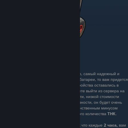
Третий вариант - это маленький генератор, самый надежный и
дорогой источник энергии. Если у вас нет батареи, то вам придется
постоянно заполнять его, чтобы ваши устройства оставались в
сети, что нежелательно, если вы планируете выйти из сервера на
длительный период. Из-за его компактности, низкой стоимости
крафта и сравнительно высокой эффективности, он будет очень
полезен для маленьких соло/дуо баз. Единственным минусом
генератора является потребление большого количества
ТНК.
Генератор потребляет
250 ТНК в час
, так что каждые
2 часа,
вам