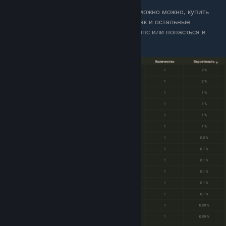
Как и солнечную панель и мельницу, его можно можно, купить
напрямую на аванпосте
за 125 скрапа
. Как и остальные
генераторы энергии, он может выпасть с нпс или попасться в
сундуках.