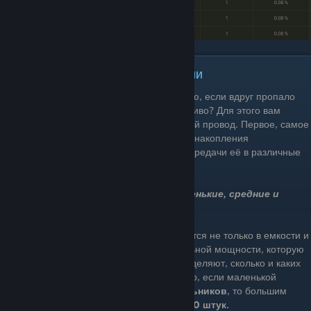
Сохранение и накопление энергии
Итак, как же сохранить эту ценную энергию, если вдруг пропало
солнце, слабый ветер или кончилось топливо? Для этого вам
понадобятся аккумулятор и старый добрый провод. Первое, самое
интересное, - аккумулятор. Он нужен для накопления
выработанной энергии и последующей передачи её в различные
электрические приборы.
Существует
3 типа аккумуляторов
:
маленькие, средние и
большие.
Разница между типами батарей заключается не только в емкости и
стоимости их крафта, но и в их максимальной мощности, которую
они могут выдавать. Эти параметры определяют, сколько и каких
устройств может быть запитано. Например, если маленькой
батареей можно запитать всего
5 светильников
, то большим
аккумулятором вы сможете зарядить аж
50 штук.