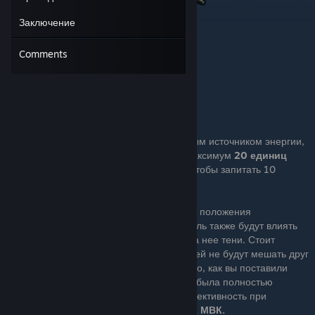
Заключение
Comments
Солнечная панель, вероятно, будет первым источником энергии,
который вы создадите. Она генерирует максимум
20 единиц
энергии
, чего будет вполне достаточно, чтобы запитать 10
светильников за раз.
Выходная мощность панели зависит от ее положения
относительно солнца. На солнечную панель также будут влиять
стены и объекты, которые отбрасывают на нее тени. Стоит
заметить, что несколько солнечных панелей не будут мешать друг
другу, если их поставить рядом. После того, как вы поставили
панель, следите за тем, чтобы она всегда была полностью
отремонтирована, так как она теряет эффективность при
повреждении. Чинится она молотком, за
2 МВК.