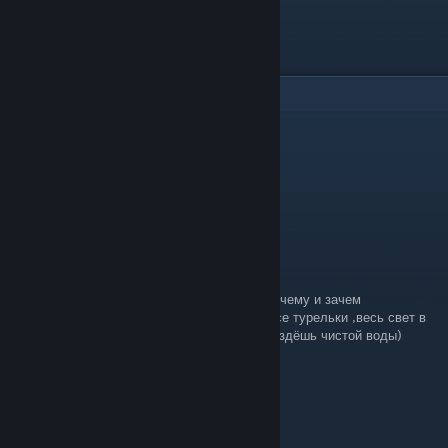
7
Comments
песдалис
Jan 13 @ 11:49am
спс
Fienix
Jul 25, 2023 @ 6:08am
♥♥♥♥♥♥♥♥ гайд, всё подробно описал как к чему и зачем
подключать, благодаря ему я подключил все турельки ,весь свет в
доме, и смог настроить водяную ферму (пиздёшь чистой воды)
S65
Jul 25, 2023 @ 2:35am
спасибо!!