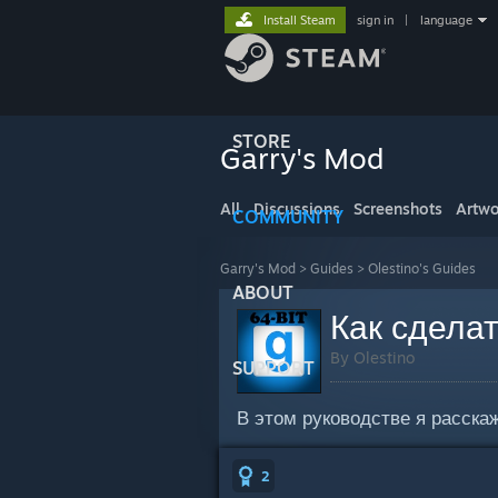
Install Steam
sign in
|
language
STORE
Garry's Mod
All
Discussions
Screenshots
Artwo
COMMUNITY
Garry's Mod
>
Guides
>
Olestino's Guides
ABOUT
Как сделат
By Olestino
SUPPORT
В этом руководстве я расска
2