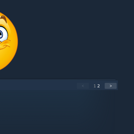
<
1
2
>