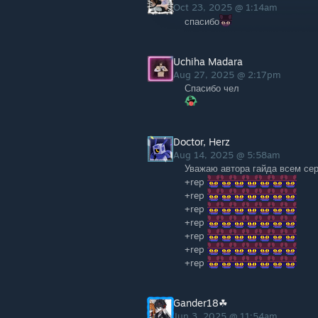
Oct 23, 2025 @ 1:14am
спасибо
Uchiha Madara
Aug 27, 2025 @ 2:17pm
Спасибо чел
Doctor, Herz
Aug 14, 2025 @ 5:58am
Уважаю автора гайда всем се
+rep
+rep
+rep
+rep
+rep
+rep
+rep
Gander18☘
Jun 3, 2025 @ 11:54am