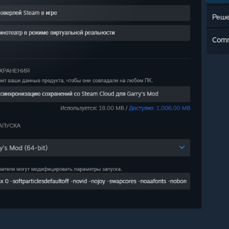
Реш
Com