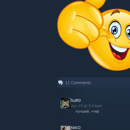
11
Comments
SuR0
Apr 19 @ 3:04am
лучший, +rep
NIKO