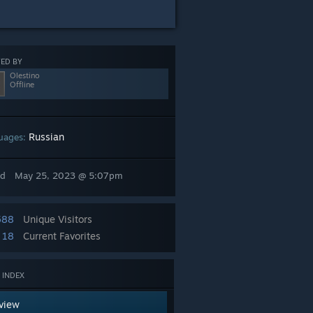
ED BY
Olestino
Offline
Russian
uages:
ed
May 25, 2023 @ 5:07pm
588
Unique Visitors
18
Current Favorites
 INDEX
view