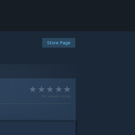
Store Page
Not enough ratings