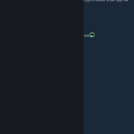
работу туебень)
H1ustoN?
Nov 13, 2025 @ 8:43am
3 способ: уснуть и проснутся под конец титров
HSPie
Nov 12, 2025 @ 2:29am
Там снизу ползунок
AltF4 [RU]
Nov 6, 2025 @ 9:56am
кто-то сказал модератор?
Santax
Oct 3, 2025 @ 10:55pm
я вообще на торентовской версии сижу