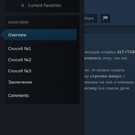
8
Current Favorites
1
Award
Favorite
Share
GUIDE INDEX
Overview
Способ №1
Способ №1
В любое время титров можно нажать комбинацию клавиш
ALT+TAB
и зайти в стим. Затем можно спокойно
выключать
игру, так как
Способ №2
прогресс
сохраняется
при старте титров.
Если же вы зашли в игру со скрытым стимом, то можно нажать
Способ №3
клавишу
Windows
и вам нужно найти иконку
стрелки вверх
с
правой стороны панели задач. Найдя, нажимаем на неё и кликаем
Заключение
на иконку
стима
, от туда заходим в
библиотеку
.(на самом деле
можно куда угодно).
Comments