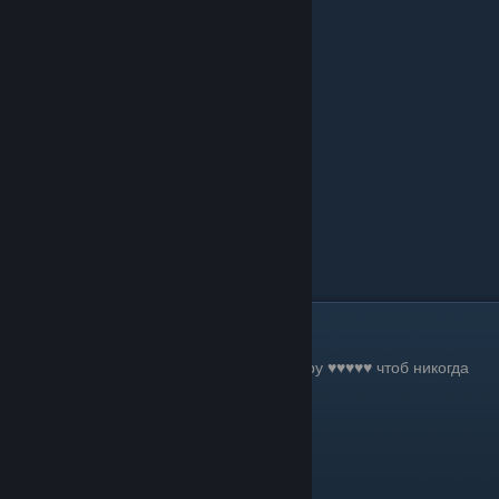
Способ №2
Жмём со всей силы
ALT+F4
и удаляем игру ♥♥♥♥♥ чтоб никогда
больше не смотреть эти титры.