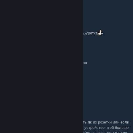
засчитало финального босса xd
Kixod
Jan 2 @ 1:17pm
для третьего способа на нужна веревка и табуретка
Yepaner88
Dec 31, 2025 @ 8:30pm
Для 3го способа понадобится веревка и мыло
Wewr
Dec 30, 2025 @ 7:31pm
3 способ: сжечь свой компьютер
Birik
Dec 30, 2025 @ 6:08am
3 способ: похож на второй способ, выдернуть пк из розетки или если
ноут зажать кнопку питания, и продать своё устройство чтоб больше
никогда не видеть титров в играх в принципе(да и какие игры иди на