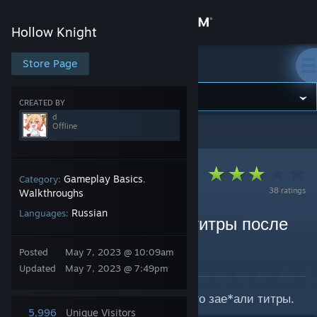
Sign in
Hollow Knight
Store
Store Page
Hollow Knight
Community
CREATED BY
d
Offline
Hollow Knight
>
Guides
>
d's Guides
About
Support
Gameplay Basics
Category:
,
38 ratings
Walkthroughs
Russian
Languages:
Change language
Способы как скипнуть титры после
прохождения.
Get the Steam Mobile App
Posted
May 7, 2023 @ 10:09am
By d
Updated
May 7, 2023 @ 7:49pm
View desktop website
Этот гайд был создан для тех кого зае*али титры.
5,996
Unique Visitors