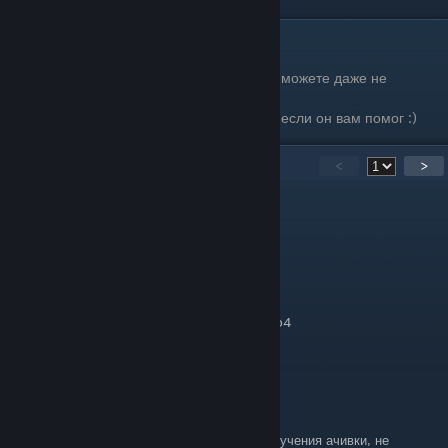
Заключение
В этой игре нет никаких кнопок для скипа, можете даже не
пробовать это проверить.
Но вы можете поставить лайк этому гайду если он вам помог :)
25
Comments
<
>
ʀ̲ᴏ̲ᴀ̲ᴅ̲.̲ʀ̲ᴜ̲ɴ̲ɴ̲ᴇ̲ʀ̲!̲
Jan 28 @ 12:20am
Steam\steamapps\common\Spyro Reignited
Trilogy\Falcon\Content\Movies
Идёте по этому пути, и удаляете Credits.mp4
У вас титры вообще не начнутся
kakarotto
Jan 17 @ 6:54am
Попробовал альт ф4 в силксонге после получения ачивки, не