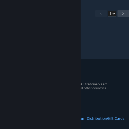
<
>
© 2026 Valve Corporation. All rights reserved. All trademarks are
property of their respective owners in the US and other countries.
VAT included in all prices where applicable.
Get Mobile Apps
STEAM
About Steam
Steam SSA
Steamworks
Steam Distribution
Gift Cards
VALVE