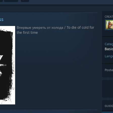
CREAT
ss
Впервые умереть от холода / To die of cold for
the first time
Cate
Basi
Lang
Post
GUIDE