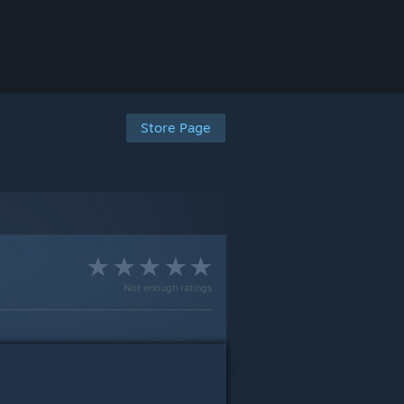
Store Page
Not enough ratings