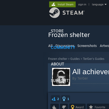
Install Steam
sign in
|
language
STORE
Frozen shelter
All
Discussions
Screenshots
Artwo
COMMUNITY
Frozen shelter
>
Guides
>
TerGer's Guides
ABOUT
All achiev
By TerGer
SUPPORT
2
1
Award
Favorite