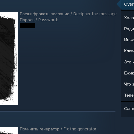
Over
Расшифровать послание / Decipher the message
Холо
Пароль / Password:
Ради
Инже
Ключ
Это к
Ежик
Что 
Com
Починить генератор / Fix the generator