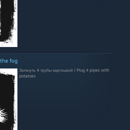
the fog
Заткнуть 4 трубы картошкой / Plug 4 pipes with
potatoes