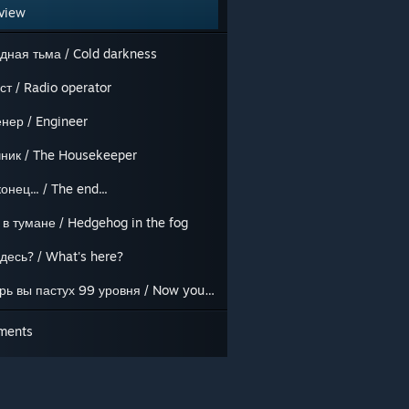
view
дная тьма / Cold darkness
ст / Radio operator
нер / Engineer
ник / The Housekeeper
онец... / The end...
 в тумане / Hedgehog in the fog
здесь? / What's here?
Теперь вы пастух 99 уровня / Now you are a level 99 chicken
ments