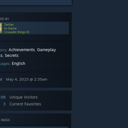
ED BY
TerGer
In-Game
Crusader Kings III
Achievements
Gameplay
gory:
,
cs
Secrets
,
English
uages:
ed
May 4, 2023 @ 2:35am
98
Unique Visitors
3
Current Favorites
 INDEX