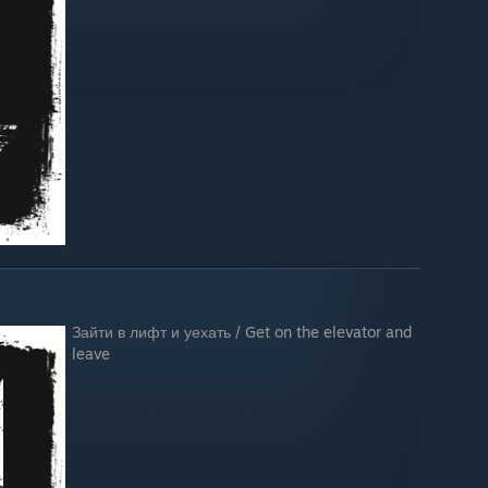
Зайти в лифт и уехать / Get on the elevator and
leave