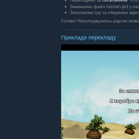
[driv
Замінюємо файл russian.pct у пап
Запускаємо гру та обираємо відп
Готово! Насолоджуємось рідною мово
Приклади перекладу