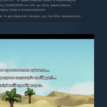
e.google.com]
ці Localization на той, що було завантажено.
овідну мову в налаштуваннях.
ю та досліджуємо печери, що постійно змінюються.