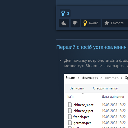
2
Award
Favorite
Перший спосіб установлення л
Для початку потрібно знайти файл
можна тут: Steam -> steamapps ->