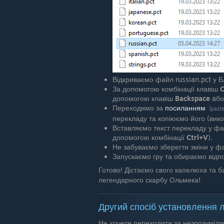
Відкриваємо файл russian.pct у Б
За допомогою комбінації клавіш
C
допомогою клавіш
Backspace
aб
Переходимо за
посиланням
[past
перекладу та копіюємо його (вик
Вставляємо текст перекладу у фа
допомогою комбінації
Ctrl+V
).
Не забуваємо зберегти зміни у фа
Запускаємо гру та обираємо відп
Готово! Дістаємо свого капелюха та 
легендарного скарбу Ольмека!
Другий спосіб установлення л
Не хочете переходити за незрозуміл