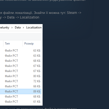
я файли локалізації. Знайти її можна тут: Steam ->
 -> Data -> Localization
та завантажуємо файл із перекладом.