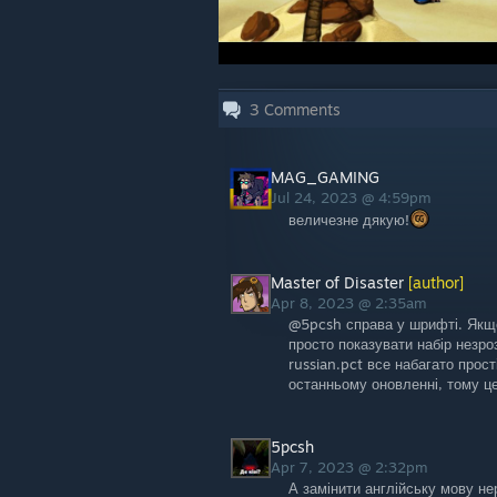
3
Comments
MAG_GAMING
Jul 24, 2023 @ 4:59pm
величезне дякую!
Master of Disaster
[author]
Apr 8, 2023 @ 2:35am
@5pcsh справа у шрифті. Якщо 
просто показувати набір незро
russian.pct все набагато про
останньому оновленні, тому ц
5pcsh
Apr 7, 2023 @ 2:32pm
А замінити англійську мову н