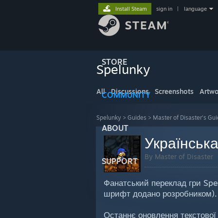
Install Steam
sign in
|
language
STORE
Spelunky
All
Discussions
Screenshots
Artwo
COMMUNITY
Spelunky
>
Guides
>
Master of Disaster's Gu
ABOUT
Українська
By Master of Disaster
SUPPORT
Фанатський переклад гри Spe
шрифт додано розробником).
Останнє оновлення текстової