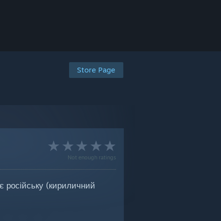
Store Page
Not enough ratings
є російську (кириличний