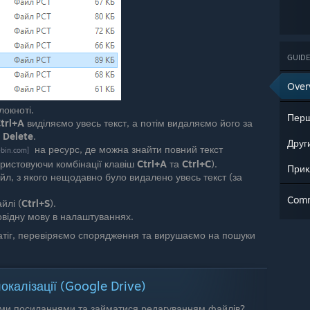
GUIDE
Over
локноті.
trl+A
виділяємо увесь текст, а потім видаляємо його за
о
Delete
.
на ресурс, де можна знайти повний текст
ebin.com]
ористовуючи комбінації клавіш
Ctrl+A
та
Ctrl+C
).
Прик
йл, з якого нещодавно було видалено увесь текст (за
Com
йлі (
Ctrl+S
).
овідну мову в налаштуваннях.
батіг, перевіряємо спорядження та вирушаємо на пошуки
окалізації (Google Drive)
ими посиланнями та займатися редагуванням файлів?