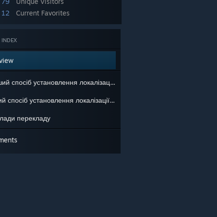
79
Unique Visitors
12
Current Favorites
 INDEX
view
Перший спосіб установлення локалізації (Pastebin)
Другий спосіб установлення локалізації (Google Drive)
лади перекладу
ments