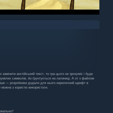
замінити англійський текст, то гра цього не зрозуміє і буде
зумілих символів, бо ґрунтується на латиниці. А от з файлом
стіше — розробники додали для нього кириличний шрифт в
е можна з користю використати.
ереально?