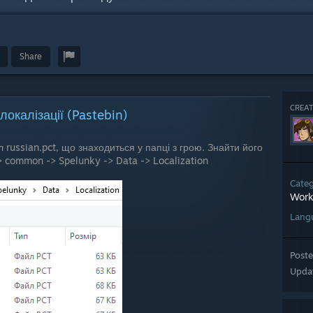
Share
CREAT
окалізації (Pastebin)
 russian.pct, що знаходиться у папці з грою. Знайти його
 common -> Spelunky -> Data -> Localization
Cate
Work
Lang
Post
Upda