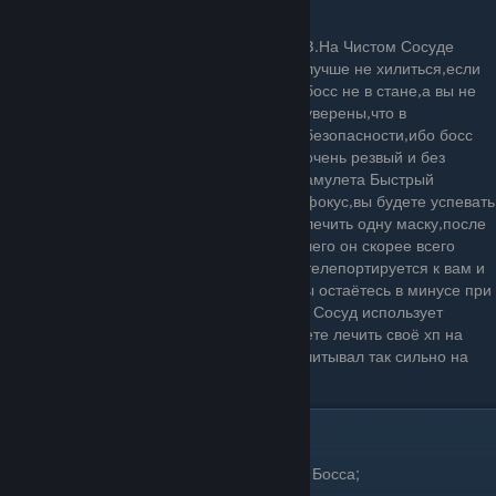
3.На Чистом Сосуде
лучше не хилиться,если
босс не в стане,а вы не
уверены,что в
безопасности,ибо босс
очень резвый и без
амулета Быстрый
фокус,вы будете успевать
лечить одну маску,после
чего он скорее всего
телепортируется к вам и
нанесет урон в 2 маски(выходит так,что вы остаётесь в минусе при
таком раскладе).Конечно,может повезти и Сосуд использует
атаку,которая вас не заденет,пока вы будете лечить своё хп на
вторую или третью маску,но я бы не рассчитывал так сильно на
это.
Доджим атаки сосуда.
Разберем каждую из всех возможных атак Босса;
1.Дэш атака.