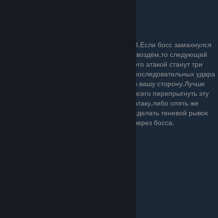
от этой атаки не получится.
3.Если босс замахнулся
гвоздём,то следующей
его атакой станут три
последовательных удара
в вашу сторону.Лучше
всего перепрыгнуть эту
атаку,либо опять же
сделать теневой рывок
через босса.