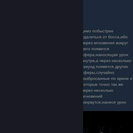
4.Босс начинает фокусироваться.
Необходимо побыстрее
удалиться от босса,ибо
через мгновения вокруг
него появится
сфера,наносящая урон
внутри,а через несколько
секунд появятся другие
сферы,случайно
разбросанные по арене и
которые точно так же
через несколько
мгновений
взорвутся,нанеся урон
внутри себя.