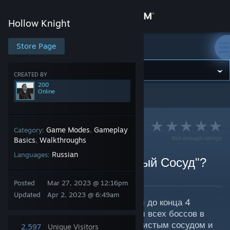
Sign in
Hollow Knight
Store
Store Page
Hollow Knight
Community
CREATED BY
200
Online
Hollow Knight
>
Guides
>
200's Guides
About
Support
Game Modes
Gameplay
Category:
,
Not enough ratings
Basics
Walkthroughs
,
Russian
Languages:
Change language
Как пройти босса "Чистый Сосуд"?
By 200
Get the Steam Mobile App
Posted
Mar 27, 2023 @ 12:16pm
Updated
Apr 2, 2023 @ 6:49am
Некоторые игроки,которые дошли до конца 4
View desktop website
Пантеона или которые проходили всех боссов в
Чертогах богов,сталкивались с Чистым сосудом и
2,597
Unique Visitors