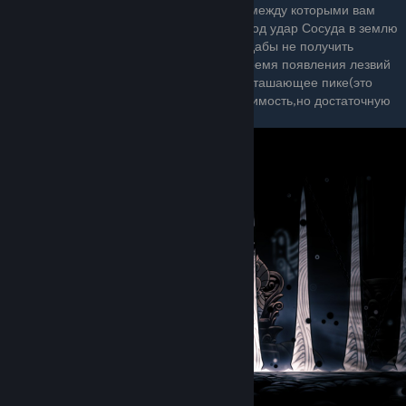
через секунду оттуда появляются лезвия,между которыми вам
надо спрятаться.Тут главное не попасть под удар Сосуда в землю
и вовремя найти проём между лезвиями,дабы не получить
неприятный урон.Могу посоветовать во время появления лезвий
подпрыгнуть в воздух и использовать опусташающее пике(это
заклинание даёт вам очень короткую уязвимость,но достаточную
для это атаки).