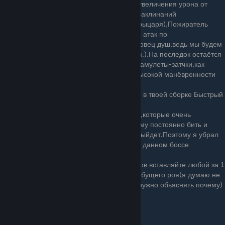
увеличения урона от
заклинаний
рыцаря),Пожиратель
душ(для наиболее быстрого сбора маны с атак по
Сосуду.Да,именно пожиратель душ,а не ловец душ,ведь мы будем
использовать очень много магических атак.).На последок остаётся
одна ячейка.В неё можно положить такие амулеты-затчки,как
Песнь гусеничек или Ловкача для более высокой манёвренности
рыцаря в бою).
Некоторые могут задаться вопросом-А где в твоей сборке Быстрый
удар?
Вообще,рыцарь относится к таким боссам,которые очень
подвижны и часто телепортируются,поэтому постоянно бить и
затыкивать его гвоздём,стоя на месте не выйдет.Поэтому я убрал
Быстрый удар в угоды более полезным на данном боссе
Амулетам.
В последний оставшийся слот для амулетов вставляйте любой за 1
ячейку кроме Капризного Компаса и Загребущего роя(я думаю не
нужно обьяснять почему)