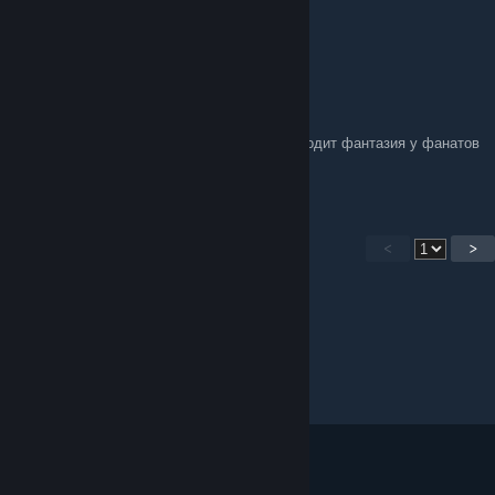
Jun 20, 2023 @ 12:20pm
кидай
200
[author]
Jun 20, 2023 @ 12:20pm
svetla4ok,ладно,гляну на то,как далеко заходит фантазия у фанатов
ХК в отсутствии силкоснга
<
>