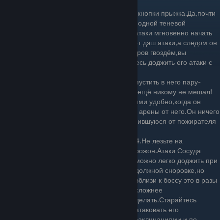
игры.
1.Старайтесь не убирать палец далеко от кнопки прыжка.Да,почти
все его атаки можно обыграть с помощью одной теневой
накидки,но он всегда может после одной атаки мгновенно начать
проводить другую.И когда вы увернётесь от дэш атаки,а следом он
сразу начнет проводить по вам серию ударов гвоздём,вы
вспомните моё предупреждение-Старайтесь доджить его атаки с
помощью прыжка по максимуму.
2.Если сосуд далеко от вас,вы можете выпустить в него пару-
тройку заклинаний-лишний урон по боссу ещё никому не мешал!
3.В частности атаковать Босса заклинаниями удобно,когда он
фокусируется,а вы стоите на другом краю арены от него.Он ничего
не будет вам делать,а вы потратите накопившуюся от пожирателя
душ ману!.
4.Не лезьте на
рожон.Атаки Сосуда
можно легко доджить при
должной сноровке,но
вблизи к боссу это в разы
сложнее
делать.Старайтесь
атаковать его
заклинаниями и по