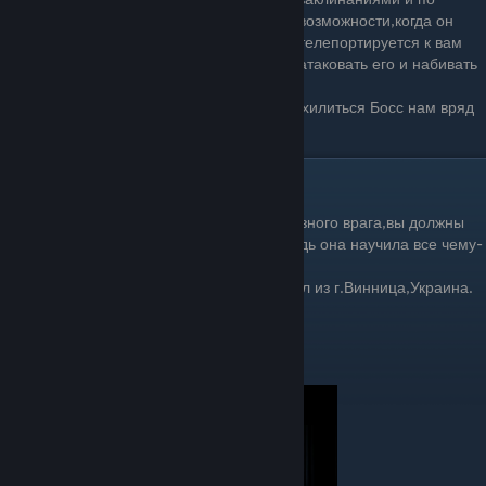
возможности,когда он
телепортируется к вам
атаковать его и набивать
ману!
5.Всю ману тратим только на заклинания,хилиться Босс нам вряд
ли даст.
Конец
И вот,когда вы наконец одолели столь грозного врага,вы должны
оказать ему уважение за данную битву,ведь она научила все чему-
то новому,
Вы стали сильнее...
По крайней мере сильнее,чем один Казуал из г.Винница,Украина.
(Папич)