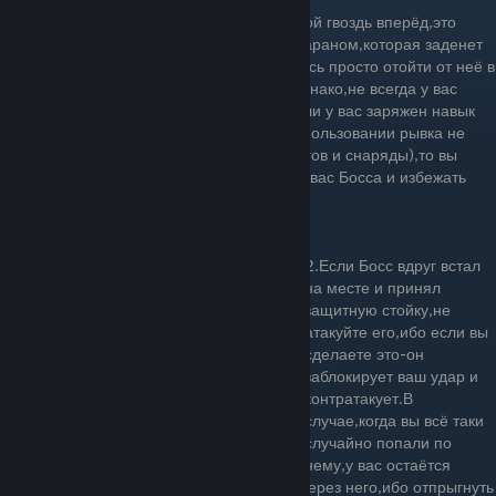
Когда Сосуд пригибается и выставляет свой гвоздь вперёд,это
означает,что дальше он совершит атаку тараном,которая заденет
вас с высоким шансом,если вы попытаетесь просто отойти от неё в
сторону.Лучше всего перепрыгнуть его.Однако,не всегда у вас
может хватить на это реакции,поэтому если у вас заряжен навык
теневой рывок(который позволяет при использовании рывка не
получать урон от прохождения сквозь врагов и снаряды),то вы
можете совершить его через летящего на вас Босса и избежать
урона.
2.Если Босс вдруг встал
на месте и принял
защитную стойку,не
атакуйте его,ибо если вы
сделаете это-он
заблокирует ваш удар и
контратакует.В
случае,когда вы всё таки
случайно попали по
нему,у вас остаётся
последний шанс-сделать теневой рывок через него,ибо отпрыгнуть