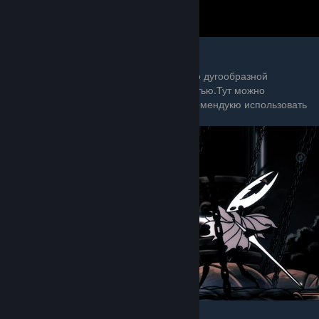
6.Сосуд выстреливает семью лезвиями по дугообразной
траектории снизу вверх с большой скоростью.Тут можно
попробовать увернуться самому,но я рекомендукю использовать
теневой рывок по направлению к боссу.