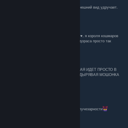
Неплохой гайд на прохождение магом, но внешний вид удручает.
шоумен
Feb 8 @ 8:52am
босс ♥♥♥♥♥ самый конченный в жизни ♥♥♥♥♥, я короля кошмаров
прошел быстрей вознесенном, чем этого пидораса просто так
𝕋ℍ𝔼 𝔽𝔼𝔸ℝ
Dec 24, 2025 @ 7:45am
♥♥♥♥♥ Я ♥♥♥♥ РОТ ♥♥♥♥ ЭТА ♥♥♥♥♥ ЕБУЧАЯ ИДЕТ ПРОСТО В
♥♥♥♥♥ ♥♥♥♥♥♥ ГОВНО ♥♥♥♥♥ 5 ПАНТЕОН ДЫРЯВАЯ МОШОНКА
АААААААААААААА
Gev1n
Nov 17, 2025 @ 11:45am
как по мне чистый сосуд тяжелее обычной лучезарности
ChyBa40k