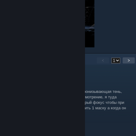
27
Comments
<
>
$win
Aug 4 @ 1:32am
лучший билд на него это ловкач+трюкач+пронизывающая тень,
нерушимая сила и еще 3 ячейки на ваше усмотрение, я туда
поставил шаманский камень но можно быстрый фокус чтобы при
фокусе сосуда можно было спокойно отхилить 1 маску а когда он
упадет 2
morjoboy
Jun 6 @ 12:44am