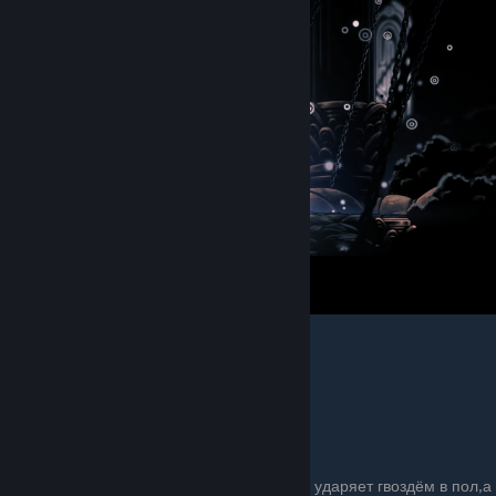
5.Сосуд оказывается в воздухе,после чего ударяет гвоздём в пол,а