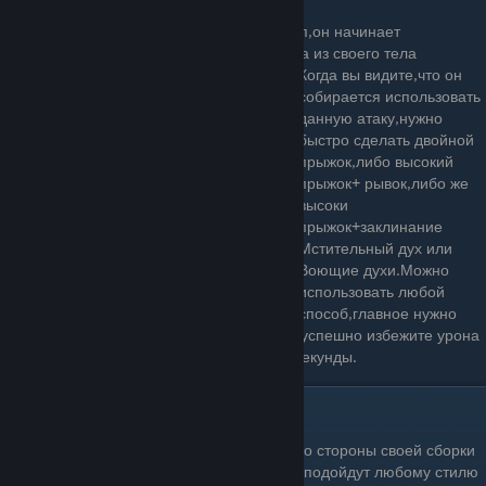
7.Когда у сосуда остаётся 25 процентов хп,он начинает
периодически выпускать чёрные щупальца из своего тела
Когда вы видите,что он
собирается использовать
данную атаку,нужно
быстро сделать двойной
прыжок,либо высокий
прыжок+ рывок,либо же
высоки
прыжок+заклинание
Мстительный дух или
Воющие духи.Можно
использовать любой
способ,главное нужно
задержаться на время в воздухе,тогда вы успешно избежите урона
от этой атаки,потому что она длится 1-2 секунды.
Тактика боя.
Тактику ведения боя с Боссом я разберу со стороны своей сборки
амулетов(1 глава),хотя некоторые пункты подойдут любому стилю