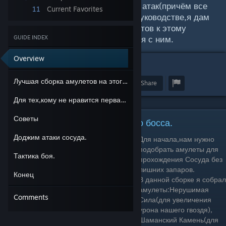
довольно быстро умирали от его атак(причём все
11
Current Favorites
они сносят по 2 маски!).В этом руководстве,я дам
небольшой гайд на сборку амулетов к этому
бою,советы и тактику ведения боя с ним.
GUIDE INDEX
Overview
1
Лучшая сборка амулетов на этого босса.
Award
Favorite
Share
Для тех,кому не нравится первая сборка.
Советы
Лучшая сборка амулетов на этого босса.
Доджим атаки сосуда.
Для начала,нам нужно
подобрать амулеты для
Тактика боя.
прохождения Сосуда без
лишних запаров.
Конец
В данной сборке я собрал
амулеты:Нерушимая
Comments
Сила(для увеличения
урона нашего гвоздя),
Шаманский Камень(для