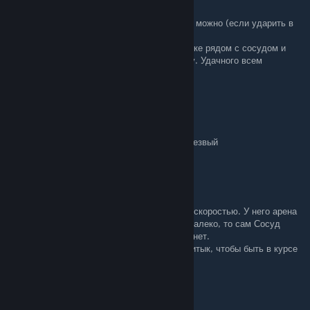
Apr 19, 2025 @ 12:37am
гайд отличный, но контратаку перепрыгнуть можно (если ударить в
воздухе)
а еще на атаке с сферами можно юзнуть пике рядом с сосудом и
нанести много урона не получив его самому. Удачного всем
прохождения ;)
KllSnkCb
Jan 26, 2025 @ 8:27pm
Рот болит и в попе больно слишком уж он резвый
San_Ten
Jul 6, 2023 @ 2:59am
Чистый сосуд обескуражил меня не только скоростью. У него арена
шире экрана. И если улепетнуть слишком далеко, то сам Сосуд
скроется за кадром, а атаковать не перестанет.
За ним надо чуток гоняться, пусть и не впритык, чтобы быть в курсе
его намерений.
200
[author]