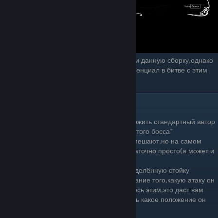
Для этих людей,я могу посоветовать еще и данную сборку,однако
в ней на мой взгляд намного меньший потенциал в битве с этим
боссом.
Советы
1.Самое банальное,что может вам предложить стандартный автор
руководства,это :"Тренируйся проходить этого босса"
И да,тут действительно тренировки не помешают,но на самом
деле атаки сосуда можно впринципе достаточно просто(а может и
нет) предугадать и увернуться от них.
2.Наш братец перед атакой встаёт в определённую стойку
что,почти всегда даёт вам время на осознание того,какую атаку он
будет использовать следующей.Пользуйтесь этим,это даст вам
преимущество.Лучше всего будет подучить какое положение он
принимает перед какой атакой.