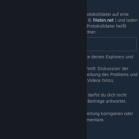
nehmen Sie ein Video auf.
Schließen Sie das Spiel.
Laden Sie die Screenshots und die Protokolldatei auf eine
beliebige Dateifreigabeseite hoch (z. B.
filebin.net
) und laden
Sie das Video auf Youtube hoch. Die Protokolldatei heißt
"console.txt" und befindet sich im Ordner:
%UserProfile%\Zomboid
Kopiere sie einfach in die Adressleiste deines Explorers und
drücke Enter.
Erstelle einen neuen Thread im Abschnitt 'Diskussion' der
Mod-Seite, schreibe dort eine Beschreibung des Problems und
füge Links zu Logs, Screenshots und Videos hinzu.
Wenn du diese Prozedur nicht befolgt hast, darfst du dich nicht
wundern, wenn der Modder nicht auf deine Beiträge antwortet.
P.s. Wenn du ein Modder bist und diese Anleitung korrigieren oder
ergänzen möchtest, schreibe es in die Kommentare.