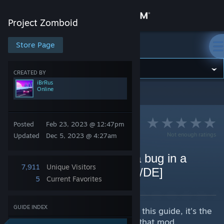
Sign in
Project Zomboid
Store
Store Page
Project Zomboid
Community
CREATED BY
iBrRus
Online
Project Zomboid
>
Guides
>
iBrRus's Guides
About
Posted
Feb 23, 2023 @ 12:47pm
Support
Not enough ratings
Updated
Dec 5, 2023 @ 4:27am
Change language
How do correctly report a bug in a
7,911
Unique Visitors
mod? [EN/RU/ES/PT/FR/DE]
Get the Steam Mobile App
5
Current Favorites
By iBrRus
View desktop website
GUIDE INDEX
If the mod page includes a link to this guide, it's the
only way you can report a bug in that mod.