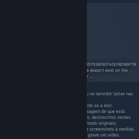
Mod Checker
A Workshop Item for Project Zomboid
By:
iBrRus
https://steamuserimages-
a.akamaihd.net/ugc/2047488292130357038/307A1EFBD98F7B
63C736466AACD5CF58235FB88A/ File doesn't exist on the
client ... File doesn't exist on the server ...
Ative este mod para sua economia ou no servidor (ative nas
duas abas Workshop e Mods).
Inicie o jogo (inicie o servidor e conecte-se a ele).
(Opcional) Se você receber uma mensagem de que está
usando versões não-oficiais dos mods, desinscritos nestes
mods no Workshop, inscreva-se nos mods originais.
Realize a ação que levou ao erro. Tire screenshots à medida
que você for avançando. Idealmente, grave um vídeo.