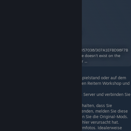
Mod Checker
A Workshop Item for Project Zomboid
By:
iBrRus
https://steamuserimages-
a.akamaihd.net/ugc/2047488292130357038/307A1EFBD98F7B
63C736466AACD5CF58235FB88A/ File doesn't exist on the
client ... File doesn't exist on the server ...
Aktivieren Sie diesen Mod für Ihren Spielstand oder auf dem
Server (aktivieren Sie ihn in den beiden Reitern Workshop und
Mods).
Starten Sie das Spiel (starten Sie den Server und verbinden Sie
sich mit ihm).
(Optional) Wenn Sie eine Meldung erhalten, dass Sie
inoffizielle Versionen von Mods verwenden, melden Sie diese
Mods im Workshop ab und abonnieren Sie die Original-Mods.
Führen Sie die Aktion aus, die den Fehler verursacht hat.
Machen Sie währenddessen Bildschirmfotos. Idealerweise