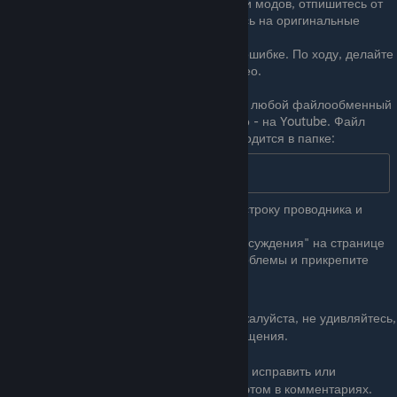
используете неофициальные версии модов, отпишитесь от
этих модов в Workshop, подпишитесь на оригинальные
моды.
Выполните действия, приведшие к ошибке. По ходу, делайте
скриншоты. В идеале запишите видео.
Закройте игру.
Загрузите скриншоты и лог-файл на любой файлообменный
сайт (например,
filebin.net)
, а видео - на Youtube. Файл
журнала - 'console.txt', который находится в папке:
%UserProfile%\Zomboid
Просто скопируйте его в адресную строку проводника и
нажмите Enter.
Создайте новую тему в разделе "Обсуждения" на странице
мода, напишите в ней описание проблемы и прикрепите
ссылки на логи, скриншоты и видео.
Если вы не выполнили эту процедуру, пожалуйста, не удивляйтесь,
почему моддер не отвечает на ваши сообщения.
P.s. Если вы являетесь моддером и хотите исправить или
дополнить это руководство, напишите об этом в комментариях.