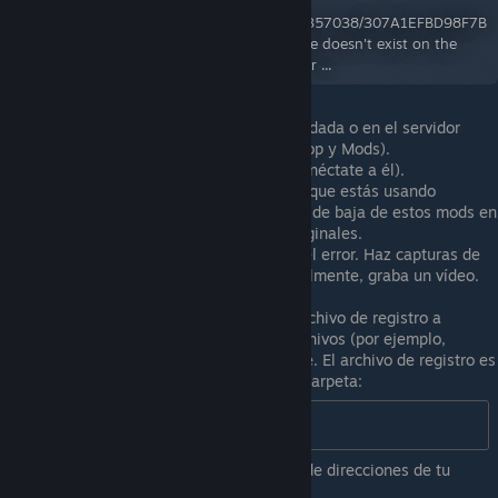
https://steamuserimages-
a.akamaihd.net/ugc/2047488292130357038/307A1EFBD98F7B
63C736466AACD5CF58235FB88A/ File doesn't exist on the
client ... File doesn't exist on the server ...
Activa este mod para tu partida guardada o en el servidor
(activar en las dos pestañas Workshop y Mods).
Inicia el juego (inicia el servidor y conéctate a él).
(Opcional) Si recibes un mensaje de que estás usando
versiones no oficiales de mods, date de baja de estos mods en
Workshop, suscríbete a los mods originales.
Realiza la acción que ha provocado el error. Haz capturas de
pantalla a medida que avanzas. Idealmente, graba un vídeo.
Cierra el juego.
Sube las capturas de pantalla y el archivo de registro a
cualquier sitio de intercambio de archivos (por ejemplo,
filebin.net)
y sube el vídeo a Youtube. El archivo de registro es
'console.txt' que se encuentra en la carpeta:
%UserProfile%\Zomboid
Sólo tienes que copiarlo en la barra de direcciones de tu
explorador y pulsar Enter.