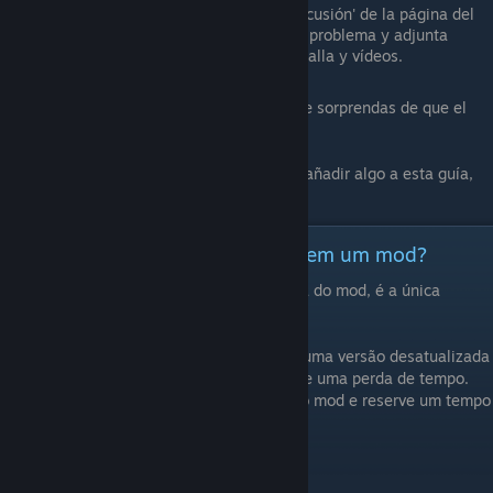
Crea un nuevo hilo en la sección 'Discusión' de la página del
mod, escribe allí una descripción del problema y adjunta
enlaces a registros, capturas de pantalla y vídeos.
Si no has seguido este procedimiento, no te sorprendas de que el
modder no responda a tus mensajes.
P.d. Si eres un modder y quieres corregir o añadir algo a esta guía,
publícalo en los comentarios.
[PT] Como posso relatar um bug em um mod?
Se houver um link para este guia na página do mod, é a única
maneira de relatar um bug nesse mod.
Muito freqüentemente os jogadores usam uma versão desatualizada
de um mod, então tentar ajudá-los torna-se uma perda de tempo.
Por favor, aprecie o tempo dos criadores do mod e reserve um tempo
para relatar corretamente o bug.
Inscreva-se no mod: