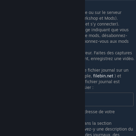
Activez ce mod pour votre sauvegarde ou sur le serveur
(activation dans les deux onglets Workshop et Mods).
Démarrer le jeu (démarrer le serveur et s'y connecter).
(Facultatif) Si vous recevez un message indiquant que vous
utilisez des versions non officielles de mods, désabonnez-
vous de ces mods dans Workshop, abonnez-vous aux mods
originaux.
Effectuez l'action qui a provoqué l'erreur. Faites des captures
d'écran au fur et à mesure. Idéalement, enregistrez une vidéo.
Fermez le jeu.
Téléchargez les captures d'écran et le fichier journal sur un
site de partage de fichiers (par exemple,
filebin.net
) et
téléchargez la vidéo sur Youtube. Le fichier journal est
'console.txt' et se trouve dans le dossier :
%UserProfile%\Zomboid
Il suffit de le copier dans la barre d'adresse de votre
explorateur et d'appuyer sur Entrée.
Créez un nouveau fil de discussion dans la section
"Discussion" de la page du mod, écrivez-y une description du
problème et joignez-y des liens vers des journaux, des