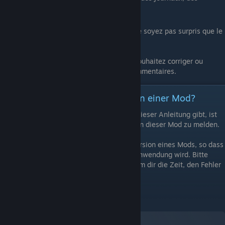
captures d'écran et des vidéos.
Si vous n'avez pas suivi cette procédure, ne soyez pas surpris que le
moddeur ne réponde pas à vos messages.
P.s. Si vous êtes un moddeur et que vous souhaitez corriger ou
compléter ce guide, postez-le dans les commentaires.
[DE] Wie melde ich einen Fehler in einer Mod?
Wenn es auf der Mod-Seite einen Link zu dieser Anleitung gibt, ist
dies die einzige Möglichkeit, einen Fehler in dieser Mod zu melden.
Sehr oft benutzen Spieler eine veraltete Version eines Mods, so dass
der Versuch, ihnen zu helfen, zur Zeitverschwendung wird. Bitte
schätze die Zeit der Mod-Ersteller und nimm dir die Zeit, den Fehler
richtig zu melden.
Abonnieren Sie die Mod: