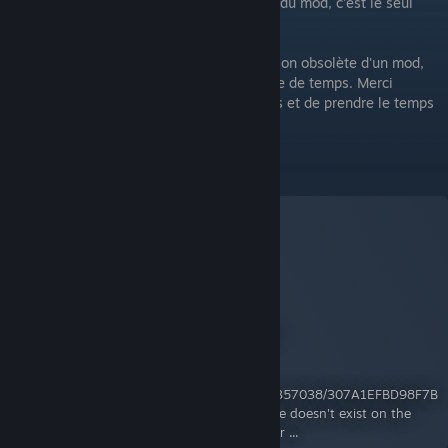
S'il existe un lien vers ce guide sur la page du mod, c'est le seul
moyen de signaler un bug dans ce mod.
Très souvent, les joueurs utilisent une version obsolète d'un mod,
alors essayer de les aider devient une perte de temps. Merci
d'apprécier le temps des créateurs de mods et de prendre le temps
de signaler correctement le bug.
S'abonner au mod :
Mod Checker
A Workshop Item for Project Zomboid
By:
iBrRus
https://steamuserimages-
a.akamaihd.net/ugc/2047488292130357038/307A1EFBD98F7B
63C736466AACD5CF58235FB88A/ File doesn't exist on the
client ... File doesn't exist on the server ...