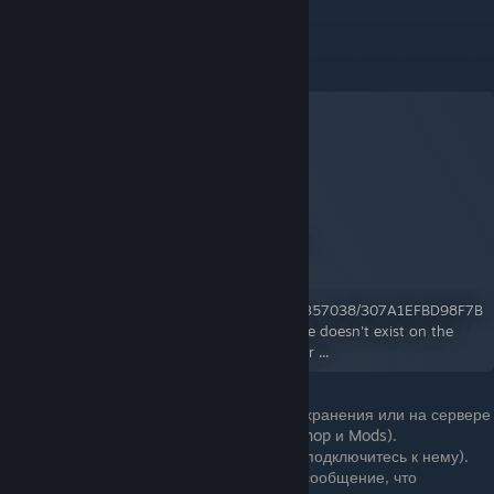
чтобы правильно сообщить об ошибке.
Подпишитесь на мод:
Mod Checker
A Workshop Item for Project Zomboid
By:
iBrRus
https://steamuserimages-
a.akamaihd.net/ugc/2047488292130357038/307A1EFBD98F7B
63C736466AACD5CF58235FB88A/ File doesn't exist on the
client ... File doesn't exist on the server ...
Активируйте этот мод для своего сохранения или на сервере
(активируйте в двух вкладках Workshop и Mods).
Запустите игру (запустите сервер и подключитесь к нему).
(необязательно) Если вы получите сообщение, что