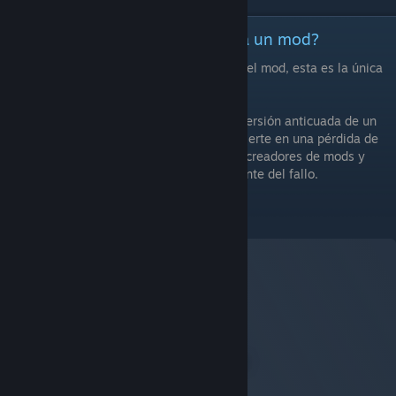
[ES] ¿Cómo informo de un error a un mod?
Si hay un enlace a esta guía en la página del mod, esta es la única
forma de informar de un error en ese mod.
Muy a menudo los jugadores utilizan una versión anticuada de un
mod, por lo que intentar ayudarles se convierte en una pérdida de
tiempo. Por favor, aprecia el tiempo de los creadores de mods y
tómate la molestia de informar correctamente del fallo.
Suscríbete al mod:
Mod Checker
A Workshop Item for Project Zomboid
By:
iBrRus