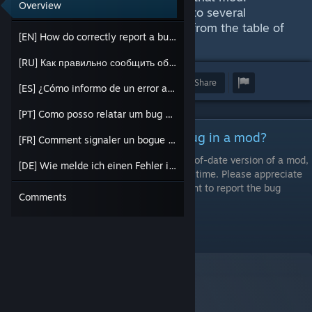
Overview
This guide has been translated into several
languages, select your language from the table of
[EN] How do correctly report a bug in a mod?
contents.
[RU] Как правильно сообщить об ошибке в моде?
Award
Favorite
Share
[ES] ¿Cómo informo de un error a un mod?
[PT] Como posso relatar um bug em um mod?
[EN] How do correctly report a bug in a mod?
[FR] Comment signaler un bogue dans un mod?
It's very common for players to use an out-of-date version of a mod,
[DE] Wie melde ich einen Fehler in einer Mod?
so trying to help them becomes a waste of time. Please appreciate
the time of mod creators and take a moment to report the bug
Comments
correctly.
Subscribe to the mod: