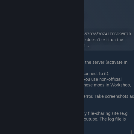
Mod Checker
A Workshop Item for Project Zomboid
By:
iBrRus
https://steamuserimages-
a.akamaihd.net/ugc/2047488292130357038/307A1EFBD98F7B
63C736466AACD5CF58235FB88A/ File doesn't exist on the
client ... File doesn't exist on the server ...
Activate this mod for your save or on the server (activate in
the two tabs Workshop and Mods).
Start the game (start the server and connect to it).
(optional) If you get a message that you use non-official
versions of mods, unsubscribe from these mods in Workshop,
subscribe to the original mods.
Perform the action leading up to the error. Take screenshots as
you go along. Ideally, record a video.
Close the game.
Upload screenshots and log file to any file-sharing site (e.g.
filebin.net)
and upload the video to Youtube. The log file is
'console.txt' that located in the folder: