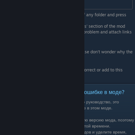
%UserProfile%\Zomboid
Just copy that into the address bar of any folder and press
enter.
Create a new topic in the 'Discussions' section of the mod
page, write in it a description of the problem and attach links
to logs, screenshots and videos.
If you haven't followed this procedure, please don't wonder why the
modder hasn't replied to your messages.
P.s. If you are a modder and would like to correct or add to this
guide, post it in the comments.
[RU] Как правильно сообщить об ошибке в моде?
Если на странице мода есть ссылка на это руководство, это
единственный способ сообщить об ошибке в этом моде.
Очень часто игроки используют устаревшую версию мода, поэтому
попытки помочь им становятся пустой тратой времени.
Пожалуйста, цените время создателей модов и уделите время,