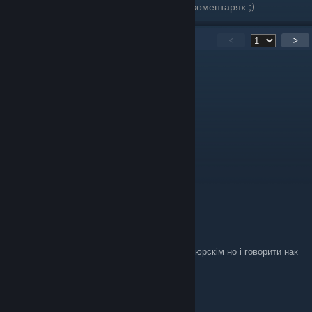
Якщо ви знайдете помилки, напишіть їх в коментарях ;)
160
Comments
<
>
Roldiken
Aug 6 @ 5:03am
Потужний переклад
♡Prysi69♡
Jul 27 @ 9:37am
Дякую за переклад друже
maks_slisarenko
May 31 @ 9:38am
бро я теш з украйни но я можу писати кацапюрскім но і говорити нак
все буде ок?
El Barto