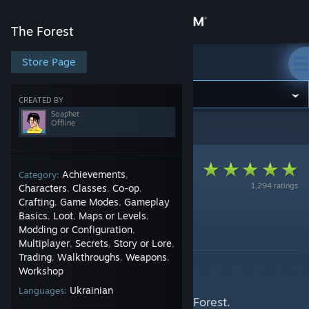
Sign in
The Forest
Store
Store Page
The Forest
Community
CREATED BY
Soaphet
Offline
The Forest
>
Guides
>
Soaphet's Guides
About
Support
Achievements
Category:
,
1,294 ratings
Characters
Classes
Co-op
,
,
,
Crafting
Game Modes
Gameplay
,
,
Change language
Українізатор The Forest
Basics
Loot
Maps or Levels
,
,
,
Modding or Configuration
,
By Soaphet
Get the Steam Mobile App
Multiplayer
Secrets
Story or Lore
,
,
,
Trading
Walkthroughs
Weapons
,
,
,
Привіт.
View desktop website
Workshop
Ukrainian
Languages:
Я займаюсь перекладом гри The Forest.