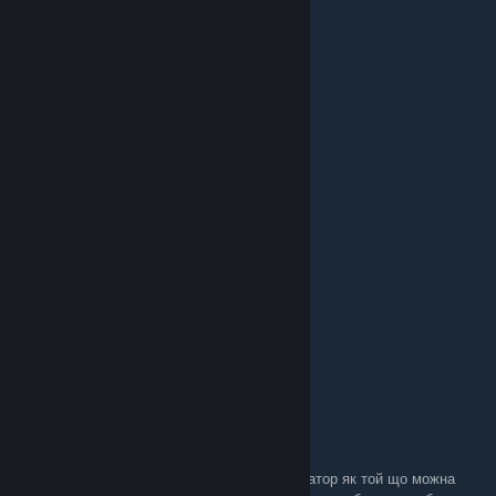
Apr 6 @ 2:01pm
Дякую за переклад, топ!!!
blekbraer
Dec 19, 2025 @ 12:09pm
Переклад топ,дякую.
monolit
Nov 1, 2025 @ 10:06am
Переклад Імба ну Красавчик
Critter-ID
Oct 8, 2025 @ 4:31pm
Дякую за роботу!
cumity
Sep 12, 2025 @ 1:04am
Вітаю, можна використовувати ваш українізатор як той що можна