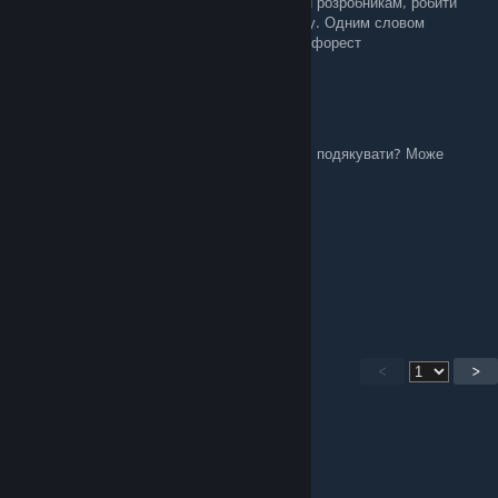
додати офіційно в гру? для того щоб писати розробникам, робити
обговорення, просити щоб його додали в гру. Одним словом
добиватися офіційної української мови в зе форест
Skrom_ua
Aug 13, 2025 @ 5:00am
Дякую за переклад, все чудово) Але як тобі подякувати? Може
закинь номер своєї банки в статтю
matter525
Jul 10, 2025 @ 5:27am
Дякую!
<
>