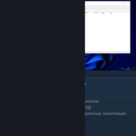
Як почати грати з українізатором?
Для цього потрібно:
1. Перекинути файл "Українська.json" за шляхом:
.../steam/steamapps/common/The Forest/lang/
2. В налаштуваннях The Forest вибрати Українську локалізацію.