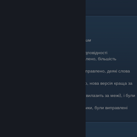
Список версій
Тут історія версій
( Скачати нову версію можна за тим самим
посиланням
)
[drive.google.com]
06.10.2022
- можливі помилки, деякі невідповідності
16.10.2022
- багато помилок було виправлено, більшість
невідповідностей було усунуто
20.10.2022
- ще більше недоліків було виправлено, деякі слова
змінились і тепер мають більше сенсу
30.10.2022
- багато помилок було усунуто, нова версія краща за
попередню
23.01.2023
- текст був оптимізований (не вилазить за межі), і були
змінені назви на доречніші
07.03.2023
- текст тепер не вилізає за рамки, були виправлені
помилки в словах
Помилки