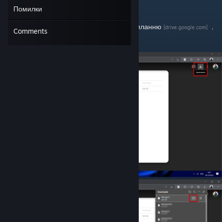
Помилки
Як скачати українізатор?
Для цього потрібно перейти по
цьому посиланню
,
[drive.google.com]
Comments
скачати та розархівувати файл.