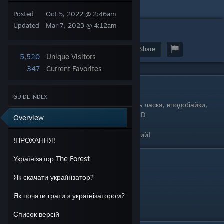
Posted
Oct 5, 2022 @ 2:46am
Updated
Mar 7, 2023 @ 4:12am
3
2
103
Award
Favorite
Share
5,520
Unique Visitors
347
Current Favorites
!ПРОХАННЯ!
GUIDE INDEX
В мене є невеличке прохання: ставте, будь ласка, вподобайки,
оскільки росіяни занижують оцінку. Дякую :D
Overview
P.S.: ми витягнули 5 зірок! Щиро вам вдячний!
!ПРОХАННЯ!
Українізатор The Forest
Українізатор The Forest
Як скачати українізатор?
Привіт.
Як почати грати з українізатором?
Я займаюсь перекладом гри The Forest.
Список версій