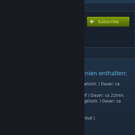
Subscribe
Subscribe to download
Linienpack - KLB - KLM -
KLH - SBM - IZT - HAE
DESCRIPTION
In diesem Linienpack sind 6 Linien enthalten:
Linie 1: KLM ( Kurzläufer - Michelangelostr. ) Dauer: ca
15min.
Linie 2: KLB ( Kurzläufer - Betriebshof ) Dauer: ca 22min.
Linie 3: SBM ( Schnellbus - Michelangelostr. ) Dauer: ca
8min.
Linie 4: IZT ( Impfzentrum Tegel )
Linie 5: KLH ( Kurzläufer - Hauptbahnhof )
Linie 6: HAE ( Herzallee - Express )