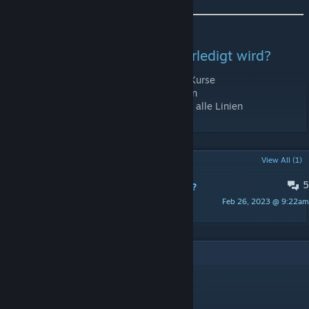
Was in den Nächsten Tagen erledigt wird?
Linien verläufe bekommen mehrere Kurse
Kleinere Bug Fixes der neueren Linien
Samstag + Sonntag Linien verlauf für alle Linien
POPULAR DISCUSSIONS
View All (1)
5
Welche Linien wünscht ihr euch noch?
Feb 26, 2023 @ 9:22am
jasondean.mo
6
Comments
Patrick
Dec 7, 2023 @ 9:31am