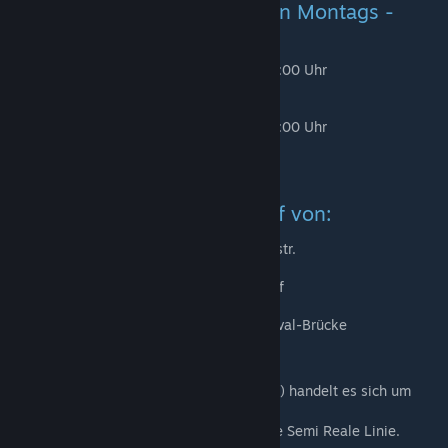
Diese Linien verkehren alle von Montags -
Freitags + Samstags:
KLM: von 5:00 - 11:00 u. 16:00 - 20:00 Uhr
KLB: von 0:30 - 23:30 Uhr
KLH: von 0:30 - 23:00 Uhr
SBM: von 5:00 - 11:00 u. 16:00 - 20:00 Uhr
ITZ: von 1:00 - 24:00 Uhr
HAE: von 0:00 - 22:30 Uhr
Und haben einen Linienverlauf von:
KLM: Alexanderplatz - Michelangelostr.
KLB: Alexanderplatz - Betriebshof
KLH: Flughafen Tegel - Hauptbahnhof
SBM: Michelangelostr. - Betriebshof
ITZ: Flughafen Tegel - General-Ganeval-Brücke
HAE: Hauptbahnhof - Herzallee
Bei den Linien ( KLM, SBM, KLB, KLH, HAE ) handelt es sich um
Fiktive Linien.[
Bei der Linie ( ITZ ) handelt es sich um eine Semi Reale Linie.