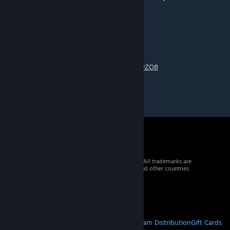
beta...thanks!!!
charlesbsantos
Feb 25, 2022 @ 6:33pm
Muito top!
https://www.youtube.com/watch?v=4j89airvZO8
© 2026 Valve Corporation. All rights reserved. All trademarks are
property of their respective owners in the US and other countries.
VAT included in all prices where applicable.
Get Mobile Apps
STEAM
About Steam
Steam SSA
Steamworks
Steam Distribution
Gift Cards