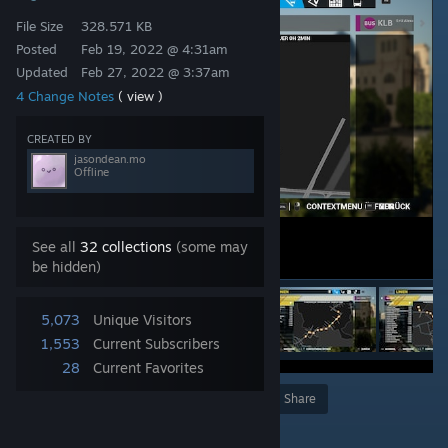
File Size
328.571 KB
Posted
Feb 19, 2022 @ 4:31am
Updated
Feb 27, 2022 @ 3:37am
4 Change Notes
( view )
CREATED BY
jasondean.mo
Offline
See all
32 collections
(some may
be hidden)
5,073
Unique Visitors
1,553
Current Subscribers
28
Current Favorites
Award
Favorite
Share
Add to Collection