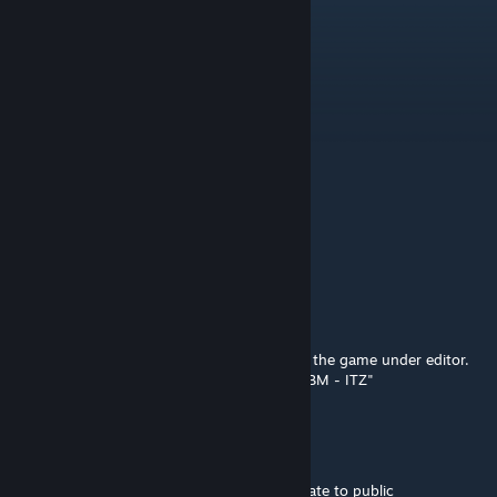
thankyou
EinfachFredi
Mar 18, 2022 @ 5:46am
Eine Betriebsfahrt route. (Frei fahren)
PinoySimpilot
Mar 1, 2022 @ 8:43am
appreciate it thank you so much! greeat!
jasondean.mo
[author]
Feb 27, 2022 @ 3:44am
Hi, you must chose the downloaded plan in the game under editor.
There is the plan "Linienpack KLB - KLM - SBM - ITZ"
PinoySimpilot
Feb 26, 2022 @ 10:24am
Hi, how do i install modz to this game? update to public