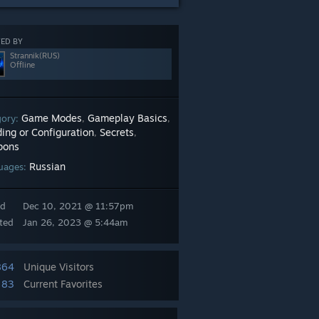
ED BY
Strannik(RUS)
Offline
Game Modes
Gameplay Basics
gory:
,
,
ing or Configuration
Secrets
,
,
pons
Russian
uages:
ed
Dec 10, 2021 @ 11:57pm
ted
Jan 26, 2023 @ 5:44am
864
Unique Visitors
83
Current Favorites