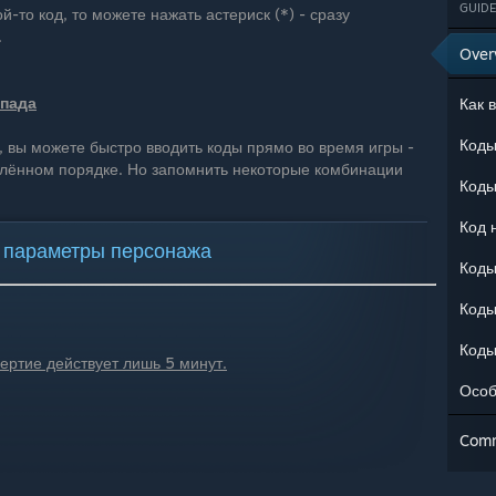
GUIDE
й-то код, то можете нажать астериск (*) - сразу
.
Over
мпада
Как 
, вы можете быстро вводить коды прямо во время игры -
елённом порядке. Но запомнить некоторые комбинации
Коды
Код 
е параметры персонажа
Коды
Коды
Коды
ертие действует лишь 5 минут.
Особ
Com