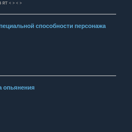
B RT < > < >
специальной способности персонажа
а опьянения