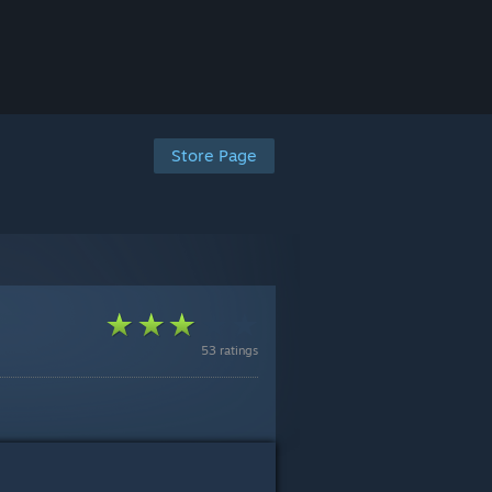
Store Page
53 ratings