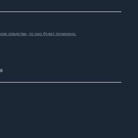
ном средстве, то оно будет починено.
LB