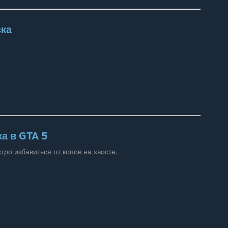
ска
а в GTA 5
тро избавиться от копов на хвосте.