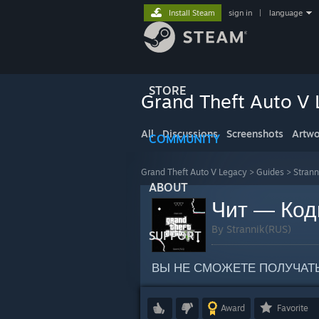
Install Steam
sign in
|
language
STORE
Grand Theft Auto V
All
Discussions
Screenshots
Artwo
COMMUNITY
Grand Theft Auto V Legacy
>
Guides
>
Strann
ABOUT
Чит — Код
By Strannik(RUS)
SUPPORT
ВЫ НЕ СМОЖЕТЕ ПОЛУЧАТ
Award
Favorite