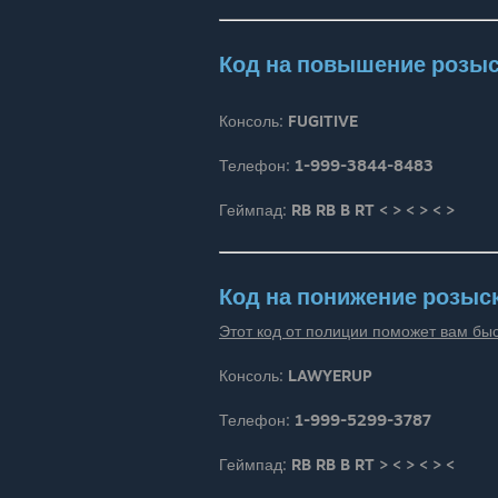
Код на повышение розы
Консоль:
FUGITIVE
Телефон:
1-999-3844-8483
Геймпад:
RB RB B RT < > < > < >
Код на понижение розыск
Этот код от полиции поможет вам быс
Консоль:
LAWYERUP
Телефон:
1-999-5299-3787
Геймпад:
RB RB B RT > < > < > <