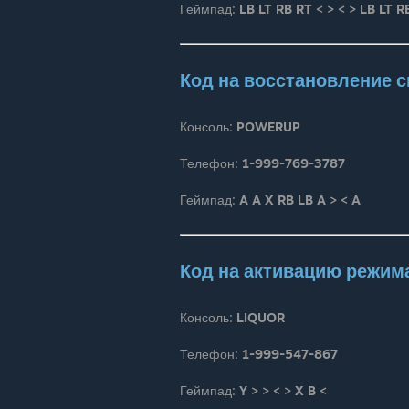
Геймпад:
LB LT RB RT < > < > LB LT R
Код на восстановление 
Консоль:
POWERUP
Телефон:
1-999-769-3787
Геймпад:
A A X RB LB A > < A
Код на активацию режим
Консоль:
LIQUOR
Телефон:
1-999-547-867
Геймпад:
Y > > < > X B <