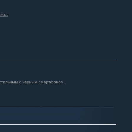
екта
 стильным с чёрным смартфоном.