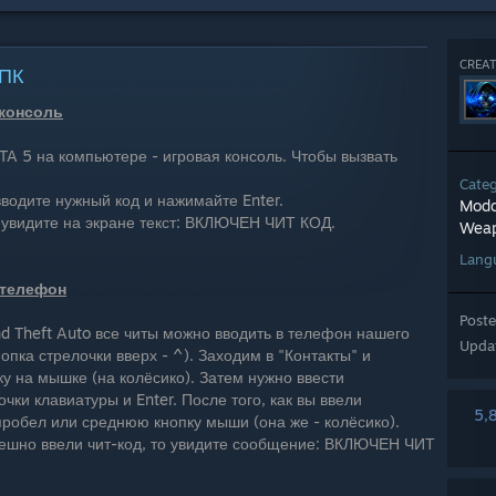
CREAT
 ПК
 консоль
TA 5 на компьютере - игровая консоль. Чтобы вызвать
Cate
вводите нужный код и нажимайте Enter.
Modd
 увидите на экране текст: ВКЛЮЧЕН ЧИТ КОД.
Wea
Lang
 телефон
Post
d Theft Auto все читы можно вводить в телефон нашего
Upda
опка стрелочки вверх - ^). Заходим в "Контакты" и
 на мышке (на колёсико). Затем нужно ввести
ки клавиатуры и Enter. После того, как вы ввели
5,
робел или среднюю кнопку мыши (она же - колёсико).
спешно ввели чит-код, то увидите сообщение: ВКЛЮЧЕН ЧИТ