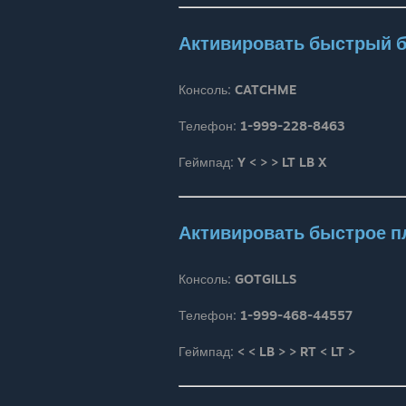
Активировать быстрый б
Консоль:
CATCHME
Телефон:
1-999-228-8463
Геймпад:
Y < > > LT LB X
Активировать быстрое п
Консоль:
GOTGILLS
Телефон:
1-999-468-44557
Геймпад:
< < LB > > RT < LT >