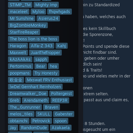
🚗 Fahrzeug Overhaul: Von Reparieren bis hin zu Standardized
STIMP_TM
Mighty Imp
Vehicle & Filibuster Rhymes
maceleet
Myloo
fhqwhgads
🔫 Sehr seltener Waffenloot: Ein Gewehr zu haben, welches auch
Mr Sunshine
Asierus24
funktioniert, ist äußerst selten.
BigZombieMonkey
🧠 3x XP & schnelleres Lesen: Bei uns gibt es kein Skillbuch
StarFireReaper
⚙️ Sporenzone: Rüste dich aus, und cleare die Sporenzone,
The boss lion is the boss
bekomme dafür seltenen bis epischen Loot!
Haragon
Alfa-Z 343
Kahj
🕐 Ingame Shop: Spiele bei uns, bekomme Points und spende diese
für vielerlei Güter oder Fahrzeuge, welche nicht findbar sind.
Maxwelt
JuanTheTropper
🕵️ NPCs: Es gibt Npcs, welche euch Quests geben oder umher
kAzAAkAs
sapph
streifen, diese können freundlich oder feindlich sein!
Pertominus
Bear
hea
🕹️ Overhaul: Wir haben viele Jobs reworked & Traits!
poopmans
Try Honesty
👥 Gamenight: Spiele mit uns Monopoly, Uno und vieles mehr in der
欧金金
Mxswat FRV Enthusiast
Community Zone!
|wDe| Gernhart Reinholzen
☠️ PVP Ist umschaltbar & es gibt non PVP Zonen
Dreamwalker_Doe
Poltergeist
⚙️ Loot ist alle 6 Monate und da auch nur extrem selten.
🏡 Safezone Such dir dein Haus, was zu dir passt aus und claim es,
Greb
Arendameth
REEP3R
dein Loot ist sicher!
The_Gunrunner
Braven
melos_tiles
SKULL
Gabester
🧟 Wieso Wir?
obtainchi
Petrovick
spoon
🖥️ 24/7 Server: Spiel jederzeit, Restarts alle 8 Stunden.
Jay
RandomDude
Azakaela
🛠️ Modded: Wir haben die besten Mods rausgesucht um ein