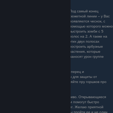
Под самый конец
сюжетной линии – у Вас
появляются чеснок, с
помощью которого можно
выстроить зомби с 5
полос на 2. А также на
этих двух полосах
построить арбузные
растения, которые
наносят урон группе
зомби.
В финальной борьбе с боссом – берегите перец и
замораживающие грибы. Они необходимы для защиты от
огненных и ледяных шаров. Также, оставляйте пру горшков про
запас.
В остальном игра проходится легко и красиво. Открывающиеся
дополнительные мини-игры и головоломки помогут быстро
набрать тыс . 10-20 дополнительных денег. Желаю приятной
игры. Игра действительно стоит того, чтобы пройти ее и не один