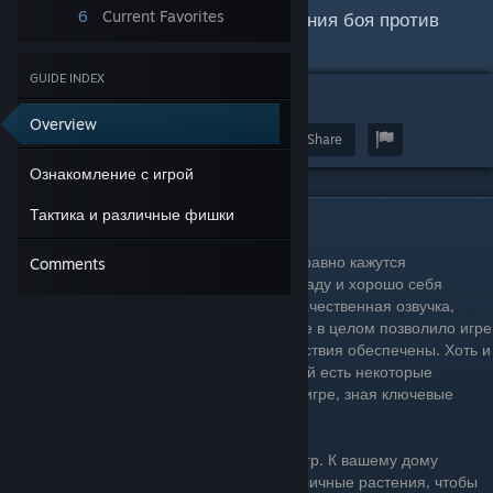
6
Current Favorites
и делюсь хорошей тактикой ведения боя против
зомби
GUIDE INDEX
2
Overview
Award
Favorite
Share
Ознакомление с игрой
Тактика и различные фишки
Ознакомление с игрой
Вроде игре 12 лет, но идея и сеттинг всё равно кажутся
Comments
необычными и крутыми. Игра заняла награду и хорошо себя
зарекомендовала. Отличная анимация, качественная озвучка,
хорошо продуманная игровая модель. Все в целом позволило игре
выйти на высокий уровень. Сутки удовольствия обеспечены. Хоть и
игра проходится на одном дыхании – в ней есть некоторые
моменты, которые можно использовать в игре, зная ключевые
опорные тактические советы.
Игра относится к разряду tower defence игр. К вашему дому
медленно тянутся зомби, вы сажаете различные растения, чтобы