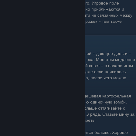
защитить свое жилище. Все проще простого. Игровое поле
постепенно расширяется, зомби постепенно приближаются и
приближаются. В итоге – получается 5 почти не связанных между
собой отдельных дорожек. Чем больше дорожек – тем также
больше и растений можно посадить.
Тактика и различные фишки
Изначально в игре доступны 2 вида растений – дающее деньги –
подсолнух и наносящее урон – стручок гороха. Монстры медленно
подползают. По этому Главный тактический совет – в начале игры
стройте как можно больше подсолнухов. Даже если появилось
зомби. Зомби может подойти на пол экрана, после чего можно
успеть сажать горох.
Чуть позже – игроку становится доступна дешевая картофельная
мина. Отличная возможность убить 1ю и 2ю одиночную зомби.
Стройте только подсолнухи и как можно дольше оттягивайте с
посадкой атакующих растений – минимум 3 ряда. Ставьте мину за
3-4 клетки от зомби, чтобы она успела созреть.
Дальше – разновидности растений становится больше. Хорошо