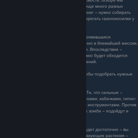
сможем купить дополнительную ячейку и еще много разных
хороших вещей. Чтобы собрать больше денег – нужно собирать
больше монет, выкорчевывать могилы, сберегать газонокосилки у
дома.
Игра устроена таким образом, что вновь появившаяся
разновидность растения нужна будет именно в ближайшей миссии,
как раз против новой разновидности зомби. Впоследствии –
разновидностей зомби будет больше и нужно будет обходится
каким-то образом меньшим набором растений.
Всегда изучайте будущую волну зомби, чтобы подобрать нужные
разновидности растений.
Сразу делим зомби на сильных и слабых. Те, что сильные –
уничтожаем поедающими растениями, минами, кабачками, гипно-
грибами, то есть разовыми бьющими цель инструментами. Против
скопища, или редких похождений обычных зомби – подойдут и
стандартные гороховые-грибные стручки.
Как только количества собранных солнц будет достаточно – вы
можете сажать на место подсолнухов – атакующие растения –