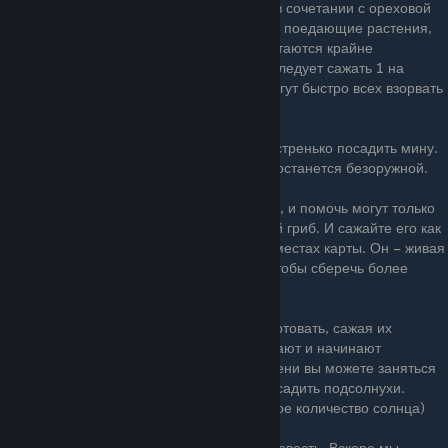
себя рекомендуют поедающие растения в сочетании с ореховой
стеной. Используйте на одной линии либо поедающие растения,
либо стреляющие. Между собой они сочетаются крайне
неэффективно. Замораживающий горох следует сажать 1 на
линии, не более. В большой волне – помогут быстро всех взорвать
– вишни.
Под бегущего с шестом зомби можете быстренько посадить мину.
Зомби в любом случае ее перепрыгнет и останется безоружной.
Наступает ночь. Солнце больше не светит, и помочь могут только
грибы. Берите с собой мелкий бесплатный гриб. И сажайте его как
можно больше и даже в самых уязвимых местах карты. Он – живая
мишень. Его не жалко, можно посадить, чтобы сберечь более
ценные растения.
Светящиеся грибы позволяют быстро стартовать, сажая их
помногу. К середине раунда - они вырастают и начинают
приносить большие солнца. К этому времени вы можете заняться
обороной. Можете вместе с ними взять и садить подсолнухи.
(Подсолнухи+Светящиеся грибы= неплохое количество солнца)
В игре появились монеты. Это отличная новость. Вскоре мы