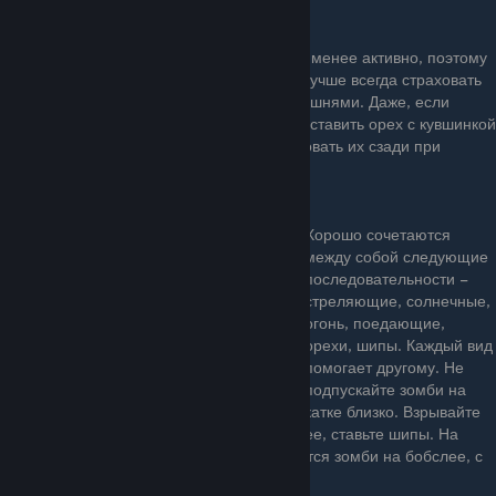
возможности для обороны будет больше.
Волна с бассейном используется в целом менее активно, поэтому
ей можно уделять меньше внимания, но лучше всегда страховать
стреляющими на 3 ряда горошенами и вишнями. Даже, если
оборона прорвана - можно быстренько поставить орех с кувшинкой
и дождаться появления вишни, либо атаковать их сзади при
помощи сиамских горошин.
Хорошо сочетаются
между собой следующие
последовательности –
стреляющие, солнечные,
огонь, поедающие,
орехи, шипы. Каждый вид
помогает другому. Не
подпускайте зомби на
катке близко. Взрывайте
ее, ставьте шипы. На
образующемся льду – обязательно появятся зомби на бобслее, с
которыми трудно что-либо поделать