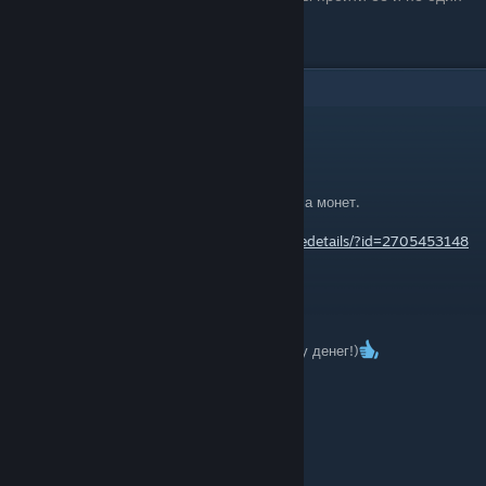
раз
2
Comments
FLMNGO280707
[author]
Jan 2, 2022 @ 12:49pm
Реально чертила, я знаю два способа фарма монет.
Только что написал самый простой -
https://steamcommunity.com/sharedfiles/filedetails/?id=2705453148
...
Jan 2, 2022 @ 11:57am
Сделай, пожалуйста, руководство по фарму денег!)