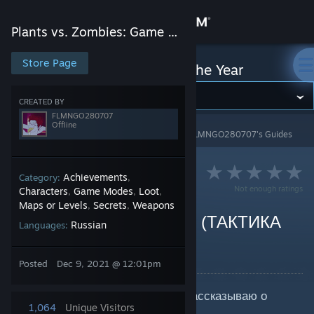
Sign in
Plants vs. Zombies: Game of the Year
Store
Store Page
Plants vs. Zombies: Game of the Year
Community
CREATED BY
FLMNGO280707
Offline
Plants vs. Zombies: Game of the Year
>
Guides
>
FLMNGO280707's Guides
About
Support
Achievements
Category:
,
Not enough ratings
Characters
Game Modes
Loot
,
,
,
Maps or Levels
Secrets
Weapons
,
,
Change language
Растения против Зомби (ТАКТИКА
Russian
Languages:
ИГРЫ)
Get the Steam Mobile App
By FLMNGO280707
Posted
Dec 9, 2021 @ 12:01pm
View desktop website
В этом руководстве, я немного рассказываю о
1,064
Unique Visitors
геймплее,