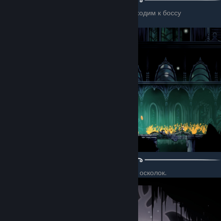
После этого идём в Сады королевы и проходим к боссу
Предавшему лорду и побеждаем его.
И идём к королеве, чтобы получить белый осколок.