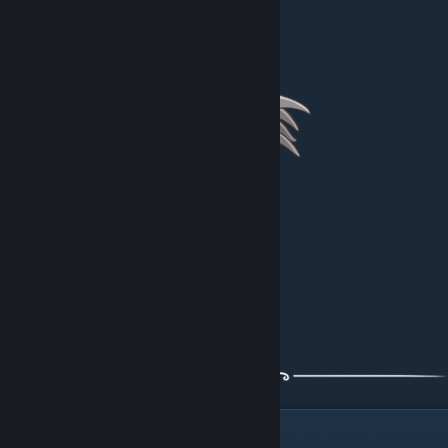
Урон касанием: -
Урон атаками:
Здоровье: 1700 HP
Как уворачиваться?