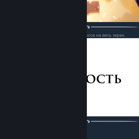
После начала битвы появится название босса на весь экран.