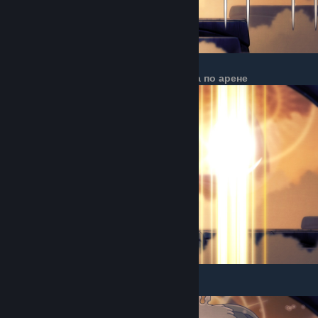
Атака перемещающимися лучами света по арене
Запуск гвоздей кругом