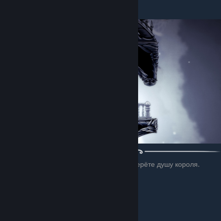
закованный в белый доспех.
И попасть в белый дворец.
И тогда вы получите второй осколок и соберёте душу короля.