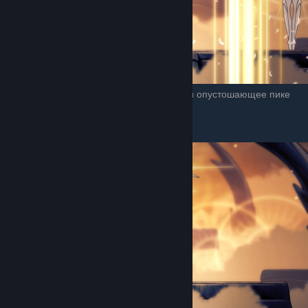
Тут по любому нужна теневая накидка или опустошающее пике
(нисходящая тьма), если рывок в откате.
Запуск гвоздей кругом