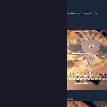
2 стадия
В основном всё тоже самое, но половина арены покрывается
шипами.
Стена гвоздей справа или слева
8 лучей света в разные стороны по 3 раза