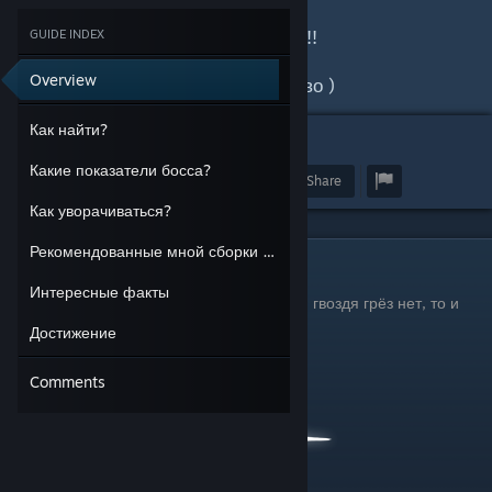
ВНИМАНИЕ возможно спойлеры!!!
GUIDE INDEX
Overview
( Пожалуйста оцените руководство )
Как найти?
5
Какие показатели босса?
Award
Favorite
Share
Как уворачиваться?
Рекомендованные мной сборки амулетов
Как найти?
Интересные факты
Лучезарность - это босс грёз, так что, если гвоздя грёз нет, то и
призыва.
Достижение
Comments