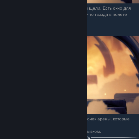
Смотрим куда летят гвозди и становимся в щели. Есть окно для
лечения на 1 - 2 маски. Нужно учитывать, что гвозди в полёте
закручиваются.
Атака сферами
Лучезарность запускает 3 шара с разных точек арены, которые
имеют хорошую
само-наводку. Уклоняемся прыжком или рывком.