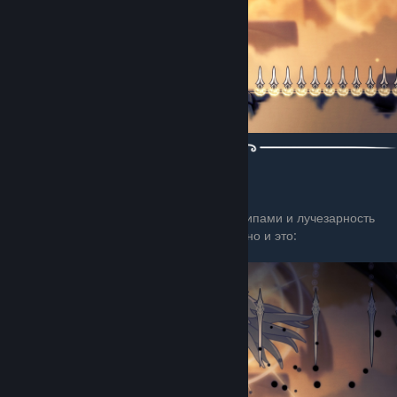
3 стадия
Снизу начинает подступать тьма...
В этой стадии края арены покрываются шипами и лучезарность
имеет 1 атаку, которую запускает постоянно и это:
Атака гвоздями сверху