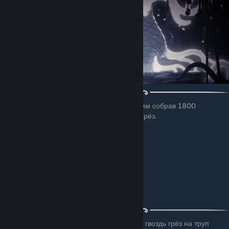
После этого идём к Провидице ( Перед этим собрав 1800
сущности конечно ) и пробуждаем гвоздь грёз.
Потом нужно использовать пробуждённый гвоздь грёз на труп