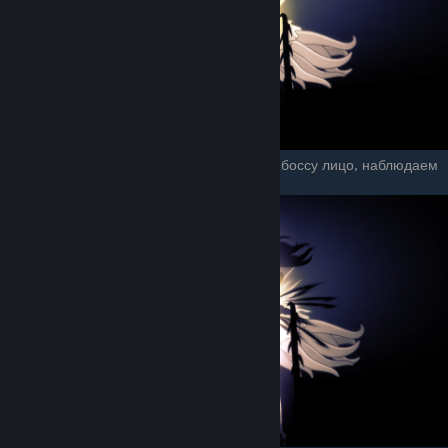
Затем когда тень полого рыцаря разорвёт боссу лицо, наблюдаем
за избиением Лучезарности.
© Valve Corporation. All rights reserved. All
trademarks are property of their respective owners
in the US and other countries.
Privacy Policy
|
Legal
|
Accessibility
|
Steam Subscriber Agreement
|
Refunds
|
Cookies