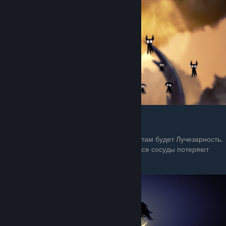
Финал
Когда подниметесь на самую вершину, то там будет Лучезарность.
Достаточно сделать один удар гвоздём и все сосуды потеряют
цель.
( Магия не считается! )