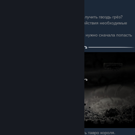
Хотя не понимаю, как можно за игру не получить гвоздь грёз?
Ну, а если есть, то тогда это ещё не все действия необходимые
для битвы.
Нужно получить душу короля, для которой нужно сначала попасть
в бездну.
Но чтобы попасть в бездну, нужно получить тавро короля.