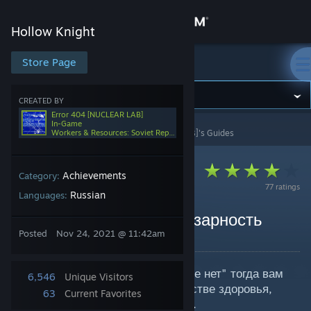
Sign in
Hollow Knight
Store
Store Page
Hollow Knight
Community
CREATED BY
Error 404 [NUCLEAR LAB]
In-Game
Hollow Knight
>
Guides
>
Error 404 [NUCLEAR LAB]'s Guides
Workers & Resources: Soviet Republic
About
Support
Achievements
Category:
77 ratings
Russian
Languages:
Change language
[RU] Как победить Лучезарность
Posted
Nov 24, 2021 @ 11:42am
By Error 404 [NUCLEAR LAB]
Get the Steam Mobile App
Что хотите концовку "Грёз больше нет" тогда вам
View desktop website
6,546
Unique Visitors
сюда, тут повествуется о количестве здоровья,
63
Current Favorites
урон и разбор атак Лучезарности.