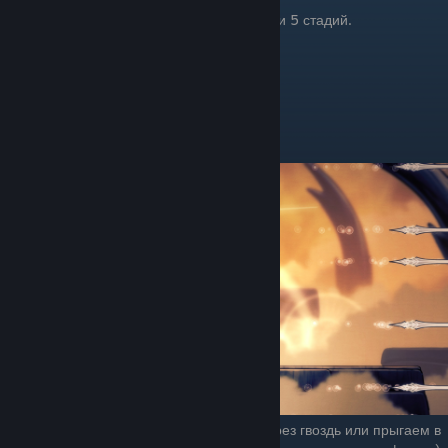
Лучезарность имеет большой спектр атак и 5 стадий.
1 стадия
Лучезарность атакует 6 атаками.
Стена гвоздей справа или слева.
Чтоб увернутся делаем теневой рывок через гвоздь или прыгаем в