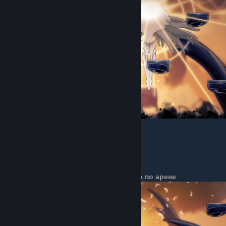
Никаких изменений.
Атака гвоздями сверху
Данные не найдены.
Атака перемещающимися лучами света по арене