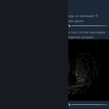
Который имеет только сюжетную пользу, ведь он занимает 5
слотов и даёт очень медленную регенерацию души.
Теперь идём в бездну и там проваливается пол, потом проходим
лабиринт и ударяем гвоздём грёз месторождение рыцаря.