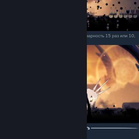
Во время этой стадии нужно ударить лучезарность 15 раз или 10,
если у вас хрупкая (нерушимая) сила.
4 стадия