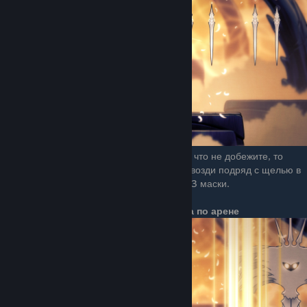
Стоим в больших щелях. Если чувствуете, что не добежите, то
становитесь просто между гвоздей. Если гвозди подряд с щелью в
одном месте, то можно полечиться на 1 - 3 маски.
Атака перемещающимися лучами света по арене