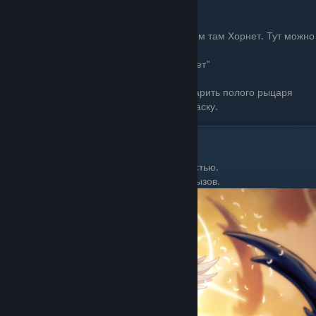
Теперь бежим в храм чёрного яйца и видим там Хорнет. Тут можно
получить аж 2 концовки
"Запечатанное родство" и "Грёз больше нет"
Но мы идём на второй вариант.
Чтоб сразится с Лучезарностью, нужно ударить полого рыцаря
гвоздём грёз, когда Хорнет проткнёт его маску.
Какие показатели босса?
Итак, вы попали на поле боя с Лучезарностью.
Для того, чтобы сразится нужно Бросить вызов.