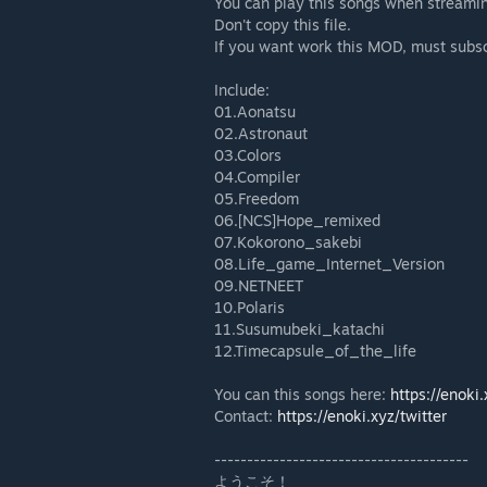
You can play this songs when streami
Don't copy this file.
If you want work this MOD, must subs
Include:
01.Aonatsu
02.Astronaut
03.Colors
04.Compiler
05.Freedom
06.[NCS]Hope_remixed
07.Kokorono_sakebi
08.Life_game_Internet_Version
09.NETNEET
10.Polaris
11.Susumubeki_katachi
12.Timecapsule_of_the_life
You can this songs here:
https://enoki
Contact:
https://enoki.xyz/twitter
---------------------------------------
ようこそ！