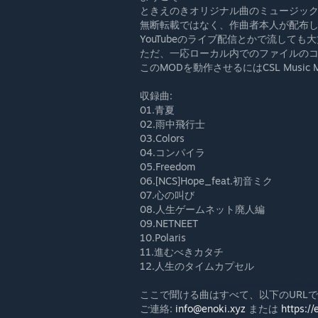
ときえのきオリジナル曲のミュージッ
無断転載ではなく、作曲者本人が配布
YouTubeのライブ配信とかで流しても
ただ、一応ローカル内でのファイルの
このMODを動作させるにはCSL Music
収録曲:
01.青夏
02.雨中飛行士
03.Colors
04.コンパイラ
05.Freedom
06.[NCS]Hope_feat.初音ミク
07.心の叫び
08.人生ゲームネット廃人編
09.NETNEET
10.Polaris
11.進むべきカタチ
12.人生のタイムカプセル
ここで聞ける曲はすべて、以下のURL
ご連絡:
info@enoki.xyz
または
https://