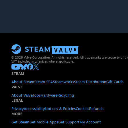
© 2026 Valve Corporation. All rights reserved. All trademarks are property of th
VAT included in all prices where applicable.
STEAM
About Steam
Steam SSA
Steamworks
Steam Distribution
Gift Cards
VALVE
About Valve
Jobs
Hardware
Recycling
LEGAL
Privacy
Accessibility
Notices & Policies
Cookies
Refunds
MORE
Get Steam
Get Mobile Apps
Get Support
My Account