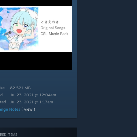
ize
82.521 MB
ed
Jul 23, 2021 @ 12:04am
ted
Jul 23, 2021 @ 1:17am
ange Notes
( view )
RED ITEMS