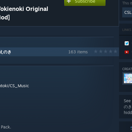
Subscribe
This i
noki Original
CSL
Mod]
LINKS
きえのき
163 items
CREAT
antoki/CS_Music
See 
のき 
hidd
 Pack.