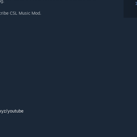
ng.
cribe CSL Music Mod.
.xyz/youtube