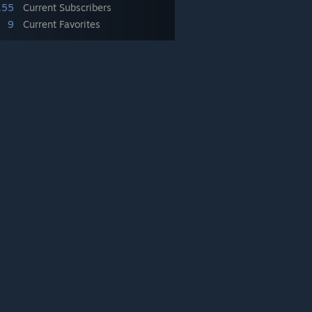
155
Current Subscribers
9
Current Favorites