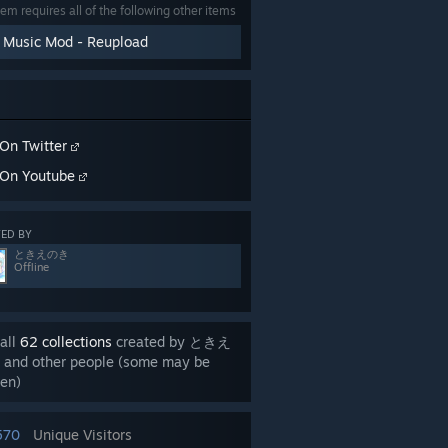
tem requires all of the following other items
 Music Mod - Reupload
On Twitter
On Youtube
ED BY
ときえのき
Offline
all
62 collections
created by ときえ
and other people (some may be
en)
570
Unique Visitors