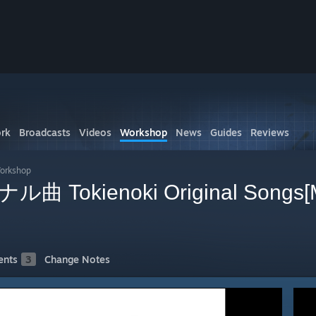
rk
Broadcasts
Videos
Workshop
News
Guides
Reviews
rkshop
okienoki Original Songs[
nts
3
Change Notes