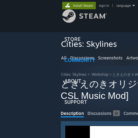
Install Steam
sign in
|
language
STORE
Cities: Skylines
All
Discussions
Screenshots
Artwo
COMMUNITY
Cities: Skylines
>
Workshop
>
ときえのき's Wo
ABOUT
ときえのきオリジナル曲 T
CSL Music Mod]
SUPPORT
Description
Discussions
0
Comme