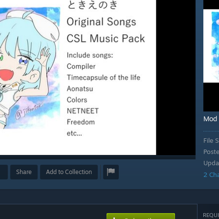
Mod
File S
Post
Upda
Share
Add to Collection
2 Ch
REQUI