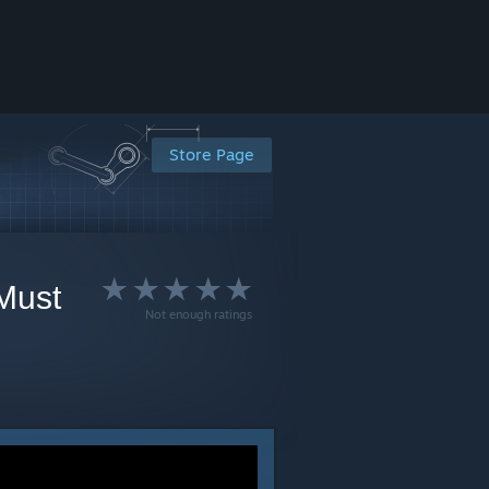
Store Page
Must
Not enough ratings