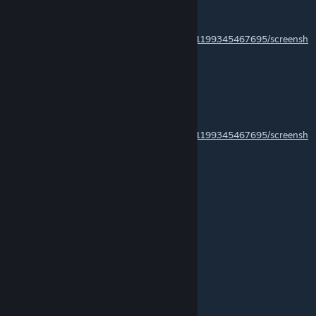
𝓚𝓡𝓔𝓨𝓜𝓞
Sep 16, 2023 @ 10:01am
https://steamcommunity.com/profiles/76561199345467695/screensh
ots/?appid=250900
lool at this
𝓚𝓡𝓔𝓨𝓜𝓞
Sep 16, 2023 @ 10:01am
https://steamcommunity.com/profiles/76561199345467695/screensh
ots/?appid=250900
lool at that
m1
Dec 3, 2021 @ 1:53pm
+rep
בномер 1 по пиву
Jul 11, 2021 @ 11:08am
отличное руководство, мне помогло