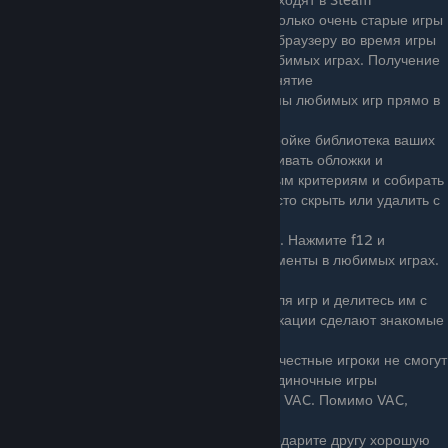
своевременно. Исключением являються только очень старые игры
Оверлей, дающий доступ к сообществу и браузеру во время игры
Достижения - получайте достижения в любимых играх. Получение
всех достижений игры - увлекательное занятие
Трансляции - смотрите и проводите стримы любимых игр прямо в
Steam
Библиотека игр - удобная и гибкая в настройке библиотека ваших
игр, программ и музыки позволяет настраивать обложки и
баннеры, сортировать ваши игры по разным критериям и собирать
в коллекции. А ненужные игры можно просто скрыть или удалить с
аккаунта(не навсегда)
Простое создание и хранение скриншотов. Нажмите f12 и
запечатлите яркие и просто памятные моменты в любимых играх.
Поделитесь скриншотами после игры!
Мастерские - создавайте новый контент для игр и делитесь им с
игроками. Скины, карты и прочие модификации сделают знакомые
игры интереснее
Защита игр античитом VAC и другими - нечестные игроки не смогут
вам помешать. Мультиплеерные и даже одиночные игры
защищены античитом от компании Valve - VAC. Помимо VAC,
честность игр охраняют другие античиты
Возможность дарить друзьям подарки - подарите другу хорошую