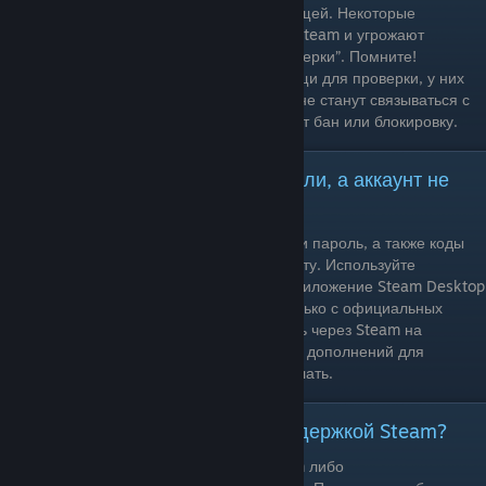
обмены, неравноценных по стоимости вещей. Некоторые
мошенники притворяются сотрудниками Steam и угрожают
банами, требуя отдать им вещи “для проверки”. Помните!
Сотрудникам Steam не нужны никакие вещи для проверки, у них
уже есть все необходимые данные и они не станут связываться с
вами в случае нарушения, а сразу выдадут бан или блокировку.
Что делать, что бы вас не обокрали, а аккаунт не
украли?
Никогда и никому не говорите свой логин и пароль, а также коды
безопасности. Используйте надежную почту. Используйте
мобильный аутентификатор Steam или приложение Steam Desktop
Authenticator. Все программы качайте только с официальных
сайтов и GitHub. Никогда не авторизуйтесь через Steam на
сомнительных сайтах. Не качайте никаких дополнений для
голосовых чатов, если вас просят это сделать.
Как связаться с технической поддержкой Steam?
Панель сверху - Служба поддержки Steam либо