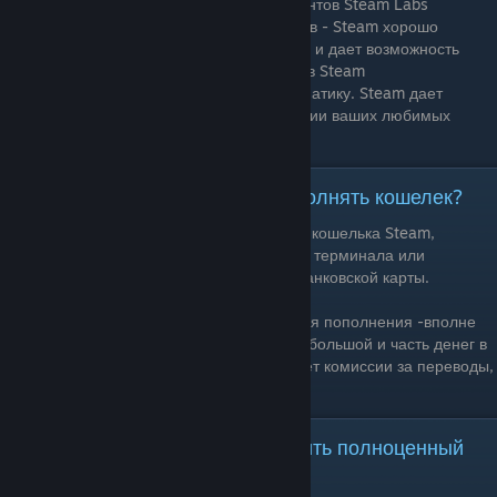
Искать новые игры с помощью экспериментов Steam Labs
Музыкальный плеер и покупка саундтреков - Steam хорошо
подходит в качестве музыкального плеера и дает возможность
покупать саундтреки любимых игр прямо в Steam
Покупка аниме и фильмов на игровую тематику. Steam дает
возможность купить лицензированные копии ваших любимых
тайтлов и смотреть их через стриминг
Как покупать игры в Steam и пополнять кошелек?
Покупать игры в Steam можно с помощью кошелька Steam,
предварительно пополнив его с помощью терминала или
виртуальной карточки; либо c помощью банковской карты.
При пополнении кошелька читайте условия пополнения -вполне
возможно что комиссия будет достаточно большой и часть денег в
Steam не придет. Помните! Steam не берет комиссии за переводы,
это делают платежные системы.
Что нужно сделать, чтобы получить полноценный
аккаунт?