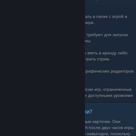
доп.материалы.
Саундтреки - mp3 и Flac файлы будут лежать в папке с игрой и
доступны для прослушивания в Steam-плеере.
Модификации. Обычно моды бесплатны и требуют для запуска
какую-либо игру, на движке которой созданы.
Фильмы, мультфильмы и аниме. Их можно взять в аренду либо
купить. Скачать их не дают, вы будете смотреть стрим.
Программы для творчества и работы - от графических редакторов
до браузеров
Демо-версии это бесплатные пробные версии игр, ограниченные
временем использования или несколькими доступными уровнями
Что такое коллекционные карточки?
У некоторых игр в Steam есть коллекционные карточки. Они
начинают выпадать в ваш инвентарь Steam после двух часов игры.
Вы можете превратить их в самоцветы(что невыгодно, поскольку