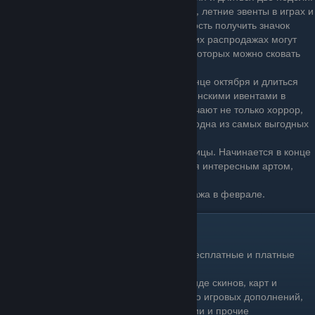
Совмещает в себе огромное число скидок, летние эвенты в играх и
мета-игру для сообщества. Есть возможность получить значок
распродажи бесплатно. На летних и зимних распродажах могут
также выпадать карточки распродажи, из которых можно сковать
значок распродажи.
Хэллоуинская распродажа. Проходит в конце октября и длиться
несколько дней. Сопровождаются хэллоуинскими ивентами в
играх. Вопреки заблуждению, скидки получают не только хоррор,
но и любые другие игры. На мой взгляд - одна из самых выгодных
распродаж.
Осенняя распродажа в честь черной пятницы. Начинается в конце
ноября. Длиться одну неделю. Отличается интересным артом,
меняющимся каждый день.
“Лунный новый год” - недельная распродажа в феврале.
Что можно найти в Steam?
Игры - полностью бесплатные, условно-бесплатные и платные
DLC - различные дополнения к играм, в виде скинов, карт и
отдельных сюжетных дополнений. Помимо игровых дополнений,
это могут быть артбуки, фильмы о создании и прочие