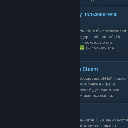
Что прежде всего сделать новому пользователю
Steam?
Ничего. Можно просто скачать игры и играть. Но я бы посоветовал
заняться выполнением задания значка "Лидер сообщества". Он
поможет вам узнать основы работы Steam и некоторые его
функции. Найти его можно в разделе
значки
. Выполнять все
задания не обязательно.
За что банят и дают блокировки в Steam
Ознакомьтесь с правилами поведения в сообществе Steam. Также
использование читов в играх приведет к блокировке в игре, а
телефон, на который зарегистрирован аккаунт будет считаться
читерским и даст новый бан при повторном использовании.
Остерегайтесь мошенников!
В Steam можно встретить множество мошенников. Они занимаются
тем, что воруют аккаунты и ценные вещи, а также совершают