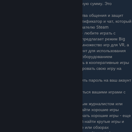
игру или подарочную карту на определенную сумму. Это
невероятно просто
Мобильное приложение и чат - для удобства общения и защит
аккаунта, Valve создали мобильный аутентификатор и чат, который
необходим любому продвинутому пользователю Steam
Поддержка контроллеров и VR-устройств - любите играть с
геймпада? Купили VR-устройство? Steam предлагает режим Big
Picture для пользователей с геймпадов и множество игр для VR, а
также SteamVR - универсальный инструмент для использования
виртуальной реальности с любым вашим оборудованием
Remote Play Together - возможность играть в кооперативные игры
с друзьями по сети в ваши игры и транслировать свою игру на
мобильный устройства
Семейный просмотр - вы можете установить пароль на ваш акаунт
и не допускать детей к некоторым играм
Family Library Sharing - возможность делиться вашими играми с
другими членами семьи
Обзоры на игры. Почувствуйте себя игровым журналистом или
просто помогите другим пользователям найти хорошие игры
Вы можете стать куратором и помогать искать хорошие игры - еще
один способ помочь пользователям Steam найти крутые игры и
заодно узнать о вашем блоге, ютуб-канале или обзорах