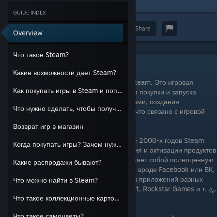
привет
GUIDE INDEX
Award
Favorite
Share
Overview
Что такое Steam?
Что такое Steam?
Какие возможности дает Steam?
Наверное, вы уже догадались, что такое Steam. Это игровая
Как покупать игры в Steam и пополнять кошелек?
платформа, сервис, предназначенный для покупки и запуска
компьютерных игр, общения между игроками, создания
Что нужно сделать, чтобы получить полноценный аккаунт?
геймерских сообществ и многого другого, что связано с игровой
тематикой.
Возврат игр в магазин
Будучи детищем компании Valve, в начале 2000-х годов Steam
Когда покупать игры? Зачем нужны скидки?
использовался только для распространения и активации продуктов
этого разработчика. Сегодня он представляет собой полноценную
Какие распродажи бывают?
социальную сеть со множеством функций, вроде Facebook или ВК,
которая поддерживает более 10 000 игр и приложений разных
Что можно найти в Steam?
производителей: Sega, Epik Games, Ubisoft, Rockstar Games и т. д.,
Что такое коллекционные карточки?
среди которых немало бесплатных.
Что такое самоцветы?