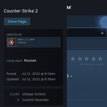
Sign in
Counter-Strike 2
Store
Store Page
Counter-Strike 2
Community
CREATED BY
❦★𝙰𝚟𝙾𝚢★❦
Offline
Counter-Strike 2
>
Guides
>
❦★𝙰𝚟𝙾𝚢★❦'s Guides
About
Support
Russian
Languages:
Not enough ratings
Change language
Posted
Jul 11, 2021 @ 8:19am
Как пользоваться Steam -
Updated
Jul 11, 2021 @ 8:39am
руководство для новых
Get the Steam Mobile App
пользователей©
View desktop website
2,144
Unique Visitors
By ❦★𝙰𝚟𝙾𝚢★❦
3
Current Favorites