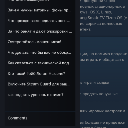
Платформа Стим существует в веб-версии, доступной через
браузер, и в виде приложения для всех основных стационарных и
Зачем нужны витрины, фоны профиля и смайлики?
мобильных операционных систем — Windows, OS X, Linux,
PlayStation 3, Андроид, iOS, а также Samsung Smatr TV Tizen OS (с
Что прежде всего сделать новому пользователю Steam?
ограничениями). Установка и использование сервиса полностью
бесплатны, оплата взимается только за контент.
За что банят и дают блокировки в Steam
Остерегайтесь мошенников!
Какие возможности дает Steam?
Что делать, что бы вас не обокрали, а аккаунт не украли?
Steam это платформа цифровой дистрибуции, но помимо продажи
игр и программ, она также помогает игрокам играть и общаться с
Как связаться с технической поддержкой Steam?
удобствами.
Кто такой Гейб Логан Ньюэлл?
Бесплатный мультиплеер и кооператив
Сообщество в котором вы можете обсудить игры и скидки
Включите Steam Guard для защиты вашей учетной записи Steam
Текстовый и голосовой чаты
Торговая площадка - место, где вы можете продать ненужные
как поднять уровень в стиме?
вещи из игр и купить нужные
Обмены предметами
SteamCloud - облачное хранилище для ваших игровых настроек и
сохранений
Comments
Автоматическая установка обновлений. Вам больше не придеться
искать патчи для игр самому. Все они приходят в Steam