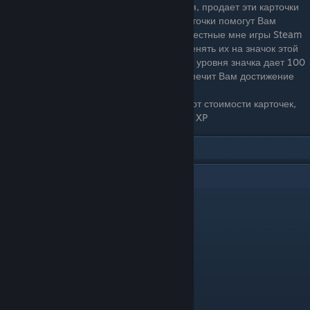
не заинтересованных в повышении уровня, продает эти карточки
на торговой площадке, но именно эти карточки помогут Вам
получить заветный уровень. Почти все известные мне игры Steam
позволяют игроку собрать карточки и обменять их на значок этой
игры. Каждый значок и каждое повышение уровня значка дает 100
опыта. Именно получение значков и обеспечит Вам достижение
нужного уровня Steam.
Прим. Заметьте, кол-во опыта не зависит от стоимости карточек,
один значок всегда будет равноценен 100 XP
9
Comments
rukosuev.aleksey112
Dec 8, 2023 @ 6:27pm
гавно полное нечего не роботает
Donald J. Trump
Oct 9, 2023 @ 3:42pm