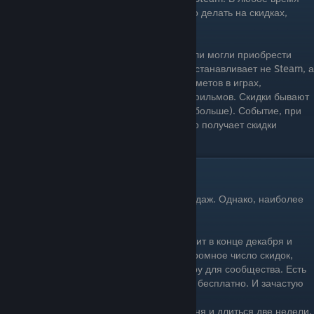
дня и ночи. Однако, наиболее выгодно это делать на скидках,
которые в Steam проходят постоянно.
Скидки нужны для того, чтобы пользователи могли приобрести
игры с экономией денег. Скидки на игры устанавливает не Steam, а
издатели игры. Тоже самое касается предметов в играх,
внутриигровой валюты, программ, DLC и фильмов. Скидки бывают
разными - от 1 % до 90% ( А иногда даже больше). Событие, при
котором большое число игр одновременно получает скидки
называеться распродажей.
Какие распродажи бывают?
В Steam проходит огромное число распродаж. Однако, наиболее
крупными являються следующие:
Праздничная зимняя распродажа. Проходит в конце декабря и
длиться две недели.Совмещает в себе огромное число скидок,
рождественские эвенты в играх и мета-игру для сообщества. Есть
возможность получить значок распродажи бесплатно. И зачастую
не один.
Летняя распродажа. Проходит в конце июня и длиться две недели.