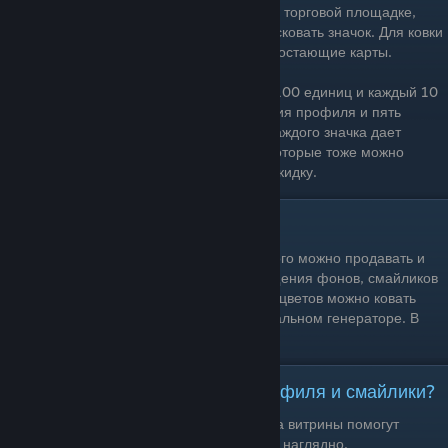
карты дают мало самоцветов), продать на торговой площадке,
поменяться с другим пользователем или сковать значок. Для ковки
значка придется купить или выменять недостающие карты.
Значки
повышают ваш уровень Steam на 100 единиц и каждый 10
уровень дает новую витрину для украшения профиля и пять
слотов для друзей. Помимо этого, ковка каждого значка дает
пользователю фон профиля и смайлик, которые тоже можно
продать или обменять. А также купон на скидку.
Что такое самоцветы?
Это особый предмет Steam, мешки которого можно продавать и
менять. Получают их с помощью превращения фонов, смайликов
и карточек в самоцветы. С помощью самоцветов можно ковать
бустеры коллекционных карточек в специальном генераторе. В
каждом бустере будет 3 случайных карты.
Зачем нужны витрины, фоны профиля и смайлики?
Все это помогает украсить ваш профиль, а витрины помогут
показать ваши игровые достижения более наглядно.