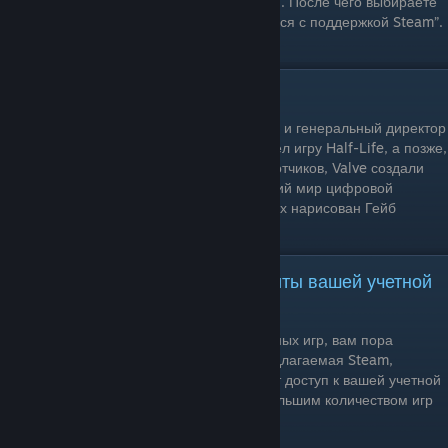
https://help.steampowered.com/ru/wizard/
. После чего выбираете
нужную категорию и ищите пункт “Связаться с поддержкой Steam”.
Писать лучше по английски.
Кто такой Гейб Логан Ньюэлл?
Гейб Логан Ньюэлл - один из основателей и генеральный директор
компании Valve. Благодаря ему мир увидел игру Half-Life, а позже,
набрав талантливых мододелов и разработчиков, Valve создали
множество игр и сервис Steam, изменивший мир цифровой
торговли. Именно поэтому на многих артах нарисован Гейб
Ньюэлл
Включите Steam Guard для защиты вашей учетной
записи Steam
Если вы вкладываете в Steam много платных игр, вам пора
включить Steam Guard. Это функция, предлагаемая Steam,
которая гарантирует, что никто не получит доступ к вашей учетной
записи без вашего разрешения. Игра с большим количеством игр
может быть продана за хорошие деньги.