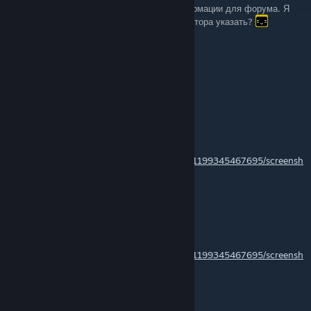
Отличное руководство. Возьму часть информации для форума. Я
планирую указать источник, но какой ник автора указать?
13SIROT
Sep 17, 2023 @ 11:08pm
хорош
𝓚𝓡𝓔𝓨𝓜𝓞
Sep 16, 2023 @ 10:01am
https://steamcommunity.com/profiles/76561199345467695/screensh
ots/?appid=250900
lool at this
𝓚𝓡𝓔𝓨𝓜𝓞
Sep 16, 2023 @ 10:01am
https://steamcommunity.com/profiles/76561199345467695/screensh
ots/?appid=250900
lool at this