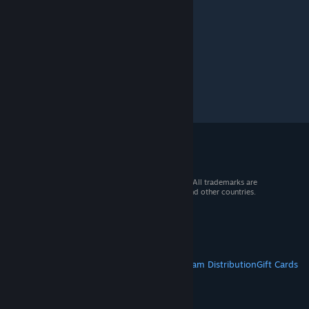
© 2026 Valve Corporation. All rights reserved. All trademarks are
property of their respective owners in the US and other countries.
VAT included in all prices where applicable.
Get Mobile Apps
STEAM
About Steam
Steam SSA
Steamworks
Steam Distribution
Gift Cards
VALVE
About Valve
Jobs
Hardware
Recycling
LEGAL