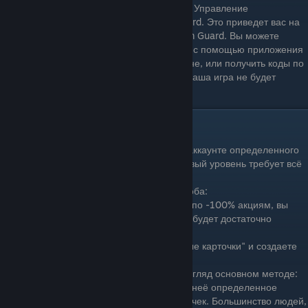
Перейдите в Настройки> Учетная запись> Управление
безопасностью учетной записи Steam Guard. Это приведет вас на
сайт, а затем вы сможете настроить Steam Guard. Вы можете
выбрать двухфакторную аутентификацию с помощью приложения
Steam, установленного на вашем телефоне, или получить коды по
электронной почте. Это гарантирует, что ваша игра не будет
использоваться на любом другом ПК.
как поднять уровень в стиме?
Уровень повышается при накоплении на аккаунте определенного
количества опыта XP, при этом каждый новый уровень требует всё
больше и больше опыта.
Как получить XP? Есть два основных способа:
1. Покупая или получая бесплатные игры по -100% акциям, вы
медленно накапливаете опыт, однако это будет достаточно
дорогостоящий метод.
2. Вы покупаете или обмениваете "игровые карточки" и создаете
из них
значки
.
Подробнее расскажу о втором и на мой взгляд основном методе:
Каждый раз покупая новую игру и играя в неё определенное
количество часов, вы получаете 3-6 карточек. Большинство людей,