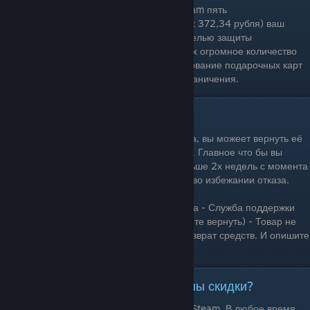
До тех пор, пока вы не не потратите в Steam пять
долларов(эквивалент этой суммы в рублях 372,34 рубля) ваш
аккаунт будет ограничен. Это сделано с целью защиты
пользователей от мошенников, создающих огромное количество
бесплатных аккаунтов. Помните! Использование подарочных карт
и активация ключей от игр не снимает ограничения.
Возврат игр в магазин
Если вы купили игру и она вас не устроила, вы можеет вернуть её
обратно, получив назад деньги на аккаунт. Главное что бы вы
наиграли меньше 2х часов и прошло меньше 2х недель с момента
покупки. Не зловоупотребляйте системой во избежании отказа.
Для этого выберите сверху раздел Справка - Служба поддержки
Steam - Игры(Выберите игру которую хотите вернуть) - Товар не
оправдал ожиданий - Я хочу запросить возврат средств. И опишите
свою проблему.
Когда покупать игры? Зачем нужны скидки?
Вы можете в любой момент купить игру в Steam. В любое время