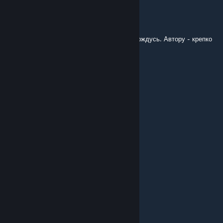
Cameu Apelsina
Sep 2, 2025 @ 8:23am
Текс, ту обнову я дождался, значит и эту дождусь. Автору - крепко
здоровья и нервов.
Markus_Molotov
Apr 9, 2025 @ 4:00am
А мы всё ещё ждём...
(Rose)Runner267
Feb 9, 2025 @ 9:30pm
Сисек нет(
Windows 69
Jul 6, 2024 @ 5:34am
когда обнова