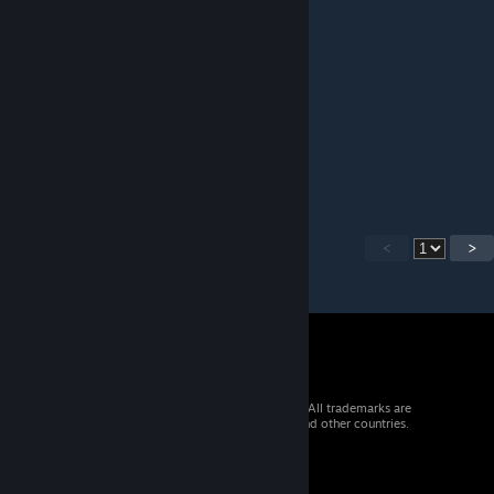
Cameu Apelsina
Jun 2, 2024 @ 6:29am
будет что после защиты диплома почитать
Cameu Apelsina
Jun 2, 2024 @ 6:28am
понял, спасибо за обнову
<
>
© 2026 Valve Corporation. All rights reserved. All trademarks are
property of their respective owners in the US and other countries.
VAT included in all prices where applicable.
Get Mobile Apps