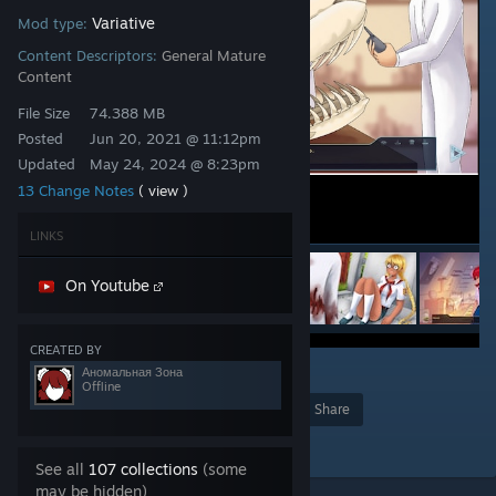
Variative
Mod type:
Content Descriptors:
General Mature
Content
File Size
74.388 MB
Posted
Jun 20, 2021 @ 11:12pm
Updated
May 24, 2024 @ 8:23pm
13 Change Notes
( view )
LINKS
On Youtube
CREATED BY
2
Аномальная Зона
Offline
Award
Favorite
Share
Add to Collection
See all
107 collections
(some
may be hidden)