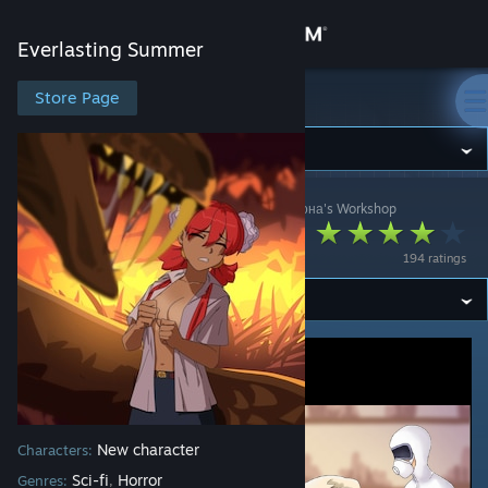
Sign in
Everlasting Summer
Store
Store Page
Everlasting Summer
Community
Everlasting Summer
>
Workshop
>
Аномальная Зона's Workshop
About
Титанобоа
194 ratings
Support
Change language
Get the Steam Mobile App
View desktop website
New character
Characters:
Sci-fi
Horror
Genres:
,