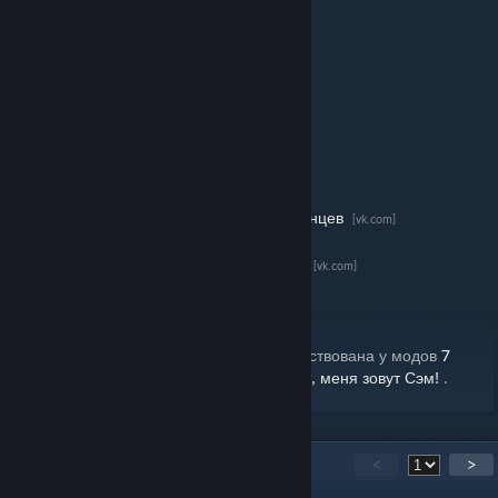
День 2: Готов!
День 3: Готов!
День 4: Готов!
День 5: В разработке.
День 6: В разработке.
День 7: В разработке.
Эпилог: В разработке.
Сценарист -
Максим Печень
[vk.com]
Кодер -
Wrong Trail
и
Роман Шавинцев
[vk.com]
[vk.com]
Композитор -
Artem Zebrev
[vk.com]
Художники -
BeTry
и
Макс Смолев
[vk.com]
[vk.com]
Новости о ходе разработки
[vk.com]
P.S. Часть визуальных материалов позаимствована у модов
7
Дней Лета: Lost Alpha
,
Чистовик
и
Привет, меня зовут Сэм!
.
60
Comments
<
>