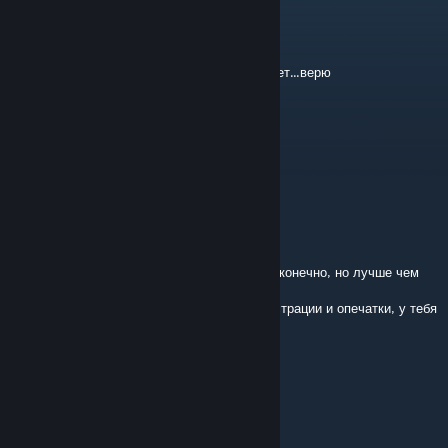
Cameu Apelsina
Apr 22 @ 12:03am
Надеюсь, автор жив и работа понемногу идет...верю
egok1d
Apr 21 @ 4:31am
мод заброшен, а так топище дикое
Dragon_V.V
Nov 1, 2025 @ 9:58pm
Мод на удивление неплох, не Стивен Кинг, конечно, но лучше чем
большинство рутов 7дл
Автор, допиши пожалуйста, забей на иллюстрации и опечатки, у тебя
весьма хорошо получается ❤️
Айри Гуль
Oct 3, 2025 @ 10:24am
МАЛО сисек 3/5