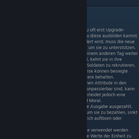
Kampfeiheiten
Für fortgeschrittene Einheiten musst Du oft erst Upgrade-
Gebäude in einer Stadt bauen, bevor Du diese ausbilden kannst.
Wenn das Zuhause einer Einheit geändert wird, muss die neue
Stadt auch über die Gebäude verfügen, um sie zu unterstützen.
Deine besiegten Einheiten werden an einem anderen Tag weiter
kämpfen! Wenn eine Einheit besiegt ist, kehrt sie in ihre
Heimatstadt zurück und beginnt, neue Soldaten zu rekrutieren,
um ihre Reihen zu füllen. Auf diese Weise können besiegte
Einheiten ihre Erfahrung und ihre Offiziere behalten.
Wenn eine Einheit ohne die erforderlichen Attribute in den
Sümpfen stecken bleibt, obwohl diese unpassierbar sind, kann
sie das Gebiet immer noch verlassen, erleidet jedoch eine
Schwächung ihrer Geschwindigkeit und Moral.
Gold wird deinen Einheiten als laufende Ausgabe ausgezahlt.
Wenn Du nicht mehr genug Gold hast, um sie zu bezahlen, sinkt
ihre Moral und sie werden sich schließlich auflösen oder
rebellieren.
Kampfeinheiten sammeln Erfahrung, die verwendet werden
kann, um Offiziere zu befördern und die Werte der Einheit zu