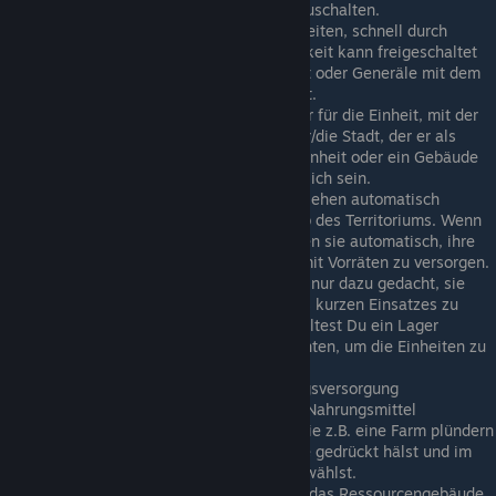
verbessern und neue Fähigkeiten freizuschalten.
Der Zwangsmarsch ermöglicht es Einheiten, schnell durch
sicheres Gebiet zu reisen. Diese Fähigkeit kann freigeschaltet
werden, indem man Offiziere befördert oder Generäle mit dem
Attribut Erzwungener Marsch hinzufügt.
Die Attribute eines Generals gelten nur für die Einheit, mit der
er verschmolzen ist, oder für das Lager/die Stadt, der er als
Gouverneur zugewiesen ist. Für eine Einheit oder ein Gebäude
darf immer nur ein General verantwortlich sein.
Truppen innerhalb eines Territoriums ziehen automatisch
Nahrung aus allen Gebäuden innerhalb des Territoriums. Wenn
sie das Territorium verlassen, versuchen sie automatisch, ihre
Rucksäcke zu füllen, um sich im Feld mit Vorräten zu versorgen.
Die Nahrung, die eine Einheit trägt, ist nur dazu gedacht, sie
während der Reise oder während eines kurzen Einsatzes zu
ernähren. Für langwierige Gefechte solltest Du ein Lager
errichten und Versorgungslinien einrichten, um die Einheiten zu
unterstützen.
Wenn deine Einheiten von der Nahrungsversorgung
abgeschnitten sind, kannst Du sie ein Nahrungsmittel
produzierendes Ressourcengebäude wie z.B. eine Farm plündern
lassen, indem Du die rechte Maustaste gedrückt hälst und im
Kontextrad Plündern ("Scavenge") auswählst.
Das Plündern von Nahrung beschädigt das Ressourcengebäude