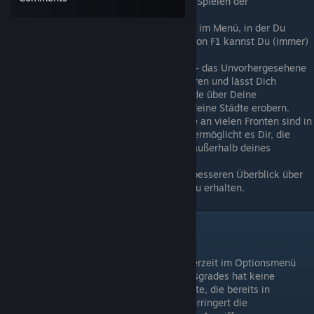
durch die Benutzeroberfläche und zum Spielen der
Spielmechaniken zu erhalten.
Es gibt eine spiel-interne Hilfefunktion im Menü, in der Du
nachschlagen kannst. Durch Drücken von F1 kannst Du (immer)
eine kontextsensitive Hilfe aufrufen.
Speichere oft (verwende die F5-Taste) - das Unvorhergesehene
wird passieren, deine Armeen dezimieren und lässt Dich
entsetzt zusehen, wie unbemerkt Feinde über Deine
ungeschützten Grenzen kommen und deine Städte erobern.
Die Pause-Taste ist dein Freund, Kriege an vielen Fronten sind in
diesem Spiel üblich und das Anhalten ermöglicht es Dir, die
Befehle in Schlachten zu erteilen, die außerhalb deines
Gesichtsfelds stattfinden.
Besuche die offizielle Wiki, um einen besseren Überblick über
alle Spielmechaniken und Fraktionen zu erhalten.
Die GUI ist dein Freund
Du kannst den Schwierigkeitsgrad jederzeit im Optionsmenü
ändern. Das Ändern des Schwierigkeitsgrades hat keine
Auswirkungen auf feindliche Streitkräfte, die bereits in
Bewegung sind, aber es erhöht oder verringert die