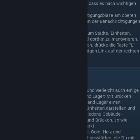
Das Spiel kann so konfiguriert werden, dass es nach wichtigen
Ereignissen automatisch pausiert.
Viele Ereignisse lösen eine Benachrichtigungsblase am oberen
Bildschirm aus. Du kannst das Verhalten der Benachrichtigungen
auch im Optionsmenü ändern.
Du kannst die Asset-Liste verwenden, um Städte, Einheiten,
Ressourcen usw. bequem zu finden und dorthin zu manövrieren.
Um deine Ziele und Siegpunkte zu sehen, drücke die Taste "L"
oder verwende den kleinen kastenförmigen Link auf der rechten
Seite des Bildschirms.
Erste Schritte im Spiel
Zum Start verfügst Du über eine Stadt und vielleicht auch einige
Starteinheiten. Es gibt auch Brücken und Lager: Mit Brücken
können Flüsse überquert werden, während Lager einen
vorgeschobenen Stützpunkt für deine Einheiten darstellen und
Ihnen mehr Sicht bieten. Es gibt verschiedene Gebäude-
Upgrades für deine Städte, Festungen und Brücken, so wie
bspw. Stadtmauern, Wachtturm und Markt.
Deine 4 Hauptressourcen sind Nahrung, Gold, Holz und
Rekruten. Es gibt verschiedene Produktionsstätten, die Du mit