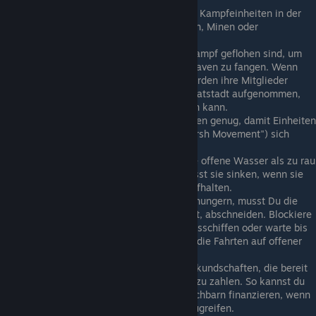
Um Räuber abzuschrecken, solltest Du Kampfeinheiten in der
Nähe von wertvollen Zielen wie Farmen, Minen oder
unbefestigten Städten stationieren.
Verfolge feindliche Einheiten, die im Kampf geflohen sind, um
deren Verluste zu maximieren oder Sklaven zu fangen. Wenn
eine vertriebene Einheit entkommt, werden ihre Mitglieder
wieder in den Rekrutenpool ihrer Heimatstadt aufgenommen,
sodass sich der Feind schneller erholen kann.
Im Sommer werden viele Sümpfe trocken genug, damit Einheiten
ohne das Attribut Sumpfmanöver ("Marsh Movement") sich
hindurch bewegen können.
Während des Winters gilt das gesamte offene Wasser als zu rau
zum Segeln, beschädigt Schiffe und lässt sie sinken, wenn sie
sich zu lange außerhalb des Hafens aufhalten.
Um einen offenen Wasserhafen auszuhungern, musst Du die
Nahrungszufuhr, die er per Schiff erhält, abschneiden. Blockiere
entweder ihre Handelsrouten mit Kriegsschiffen oder warte bis
zum Winter, wenn stürmisches Wetter die Fahrten auf offener
See verhindert.
Es lohnt sich, die Karte nach KIs auszukundschaften, die bereit
sind, für einen Waffenstillstand Tribut zu zahlen. So kannst du
Tributzahlungen an deine größeren Nachbarn finanzieren, wenn
Du sie davon abhalten willst, dich anzugreifen.