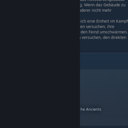
im Verhältnis zur geplünderten Nahrung. Wenn das Gebäude zu
stark beschädigt wird, kann es die Plünderer nicht mehr
ernähren.
Haltungen ("stance") bestimmen, wie sich eine Einheit im Kampf
verhält. Einheiten in Schlachtlinie werden versuchen, ihre
Formation zu halten, während Plänkler den Feind umschwärmen.
Einheiten in Fernkampfstellung werden versuchen, den direkten
Kampf zu vermeiden.
Deutsche Lokalisation
German Localization
A Workshop Item for Hegemony III: Clash of the Ancients
By:
Canute VII
German translation