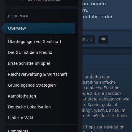
Hinweisen des Ladebildschirms - um neuen
Spielern den Einstieg zu erleichtern.
Weiterführende Informationen findet ihr in der
GUIDE INDEX
offiziellen Wiki!
Overview
Award
Favorite
Share
Überlegungen vor Spielstart
Die GUI ist dein Freund
Überlegungen vor Spielstart
Erste Schritte im Spiel
Reichsverwaltung & Wirtschaft
Überleg Dir für Deine erste Kampagne sorgfältig eine
vorteilhafte Ausgangsposition: Du solltest eine einfache
Grundlegende Strategien
Fraktion auswählen. Tipp: Rom ist keine einfache Fraktion.
Für den Anfang ist eine kleinere Karte wie z.B. die Sandbox
Kampfeiheiten
Etruria oder Sizilien zu empfehlen. Geskriptete Kampagnen wie
"Pyrrhus von Epirus" sind für erfahrenere Spieler gedacht.
Deutsche Lokalisation
Stelle den Schwierigkeitsgrad auf "Neuling", wenn Du neu im
Spiel bist und nur die Mechaniken erlernen möchtest. Hilft um
Link zur Wiki
Frustration beim Lernen zu vermeiden.
Schalte das Tutorial ein, um zusätzliche Tipps zur Navigation
Comments