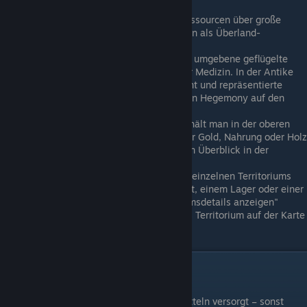
Nahrung ausgeht.
Maritime Versorgungswege können Ressourcen über große
Entfernungen viel effizienter übertragen als Überland-
Versorgungslinien.
Der Caduceus, der von zwei Schlangen umgebene geflügelte
Stab, gilt in der Neuzeit als Symbol der Medizin. In der Antike
war er als der Stab des Hermes bekannt und repräsentierte
Handel und Gewerbe, weshalb Du ihn in Hegemony auf den
Versorgungslinien findest.
Einen Überblick über die Wirtschaft erhält man in der oberen
linken GUI, indem man auf die Icons für Gold, Nahrung oder Holz
klickt. Außerdem können Sie sich einen Überblick in der
Vermögensliste verschaffen.
Wenn Sie sich für die Wirtschaft eines einzelnen Territoriums
interessieren, können Sie in einer Stadt, einem Lager oder einer
Brücke auf die Schaltfläche "Territoriumsdetails anzeigen"
klicken oder einen Doppelklick auf das Territorium auf der Karte
ausführen.
Grundlegende Strategien
Halte deine Truppen gut mit Lebensmitteln versorgt – sonst