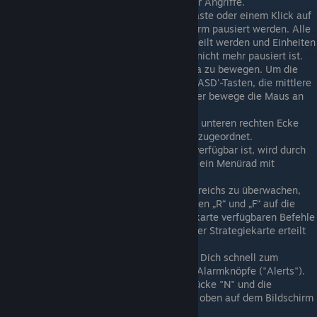
Geschwindigkeit und Größe zukünftiger Angriffe.
Das Spiel kann jederzeit mit der Leertaste oder einem Klick auf
die Schaltfläche oben auf dem Bildschirm pausiert werden. Alle
Befehle können während der Pause erteilt werden und Einheiten
werden sie ausführen, wenn das Spiel nicht mehr pausiert ist.
Es gibt viele Möglichkeiten, die Kamera zu bewegen. Um die
Karte zu verschieben, verwende die 'WASD'-Tasten, die mittlere
Maustaste, klicke auf die Minikarte oder bewege die Maus an
den Bildschirmrand.
Die Schaltflächen im Befehlsfeld in der unteren rechten Ecke
des Bildschirms sind dem Ziffernblock zugeordnet.
Wenn für ein Ziel mehr als ein Befehl verfügbar ist, wird durch
Gedrückthalten der rechten Maustaste ein Menürad mit
verfügbaren Befehlen geöffnet.
Um einen großen Bereich deines Königreichs zu überwachen,
zoome mit dem Mausrad oder den Tasten „R“ und „F“ auf die
strategische Karte. Alle auf der Taktikkarte verfügbaren Befehle
können auch über die Miniaturen auf der Strategiekarte erteilt
werden.
Ein Doppelklick auf die Minikarte führt Dich schnell zum
gewünschten Ort. Gleiches gilt für die Alarmknöpfe ("Alerts").
Wenn Du die Orientierung verlierst, drücke "N" und die
Ausrichtung der Karte wird mit Norden oben auf dem Bildschirm
zurückgesetzt.