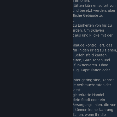
Stadt mithilfe der Registerkarte Handel erhöhen.
Leere Farmen und andere Produktionsstätten können sofort von
Arbeitern oder Sklaven eingenommen und besetzt werden, aber
Du benötigst Kampfeinheiten, um feindliche Gebäude zu
erobern, in denen bereits Arbeiter sind.
Kleinere Gruppen von Sklaven können zu Einheiten von bis zu
20 Männern zusammengeschlossen werden. Um Sklaven
zusammenzuführen, wähle eine Einheit aus und klicke mit der
rechten Maustaste auf eine andere.
Wenn eine befreundete Fraktion ein Gebäude kontrolliert, das
Du benötigst, kannst Du es, anstatt dafür in den Krieg zu ziehen,
über die Schaltfläche "Anforderung" im Befehlsfeld kaufen.
Nahrung ist erfolgskritisch. Kampfeinheiten, Garnisonen und
Geiseln benötigen alle Nahrung, um zu funktionieren. Ohne
Nahrung sinkt ihre Moral, was zu Rückzug, Kapitulation oder
Rebellion führt.
Wenn deine Lebensmittelvorräte im Winter gering sind, kannst
Du die Vorräte rationieren, indem Du die Verbrauchsraten der
Städte in der Registerkarte Handel anpasst.
Die Lagerhaltungsstufe kann in der Registerkarte Handel
eingestellt werden, wenn eine befreundete Stadt oder ein
befreundetes Lager ausgewählt wird. Versorgungslinien, die von
feindlichen Einheiten blockiert werden, können keine Nahrung
transportieren. Eine Stadt wird schnell fallen, wenn ihr die