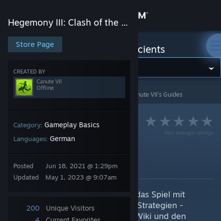
Sign in
Hegemony III: Clash of the Ancients
Store
Store Page
Hegemony III: Clash of the Ancients
Community
CREATED BY
Canute VII
Offline
Hegemony III: Clash of the Ancients
>
Guides
>
Canute VII's Guides
About
Support
Gameplay Basics
Category:
Not enough ratings
German
Languages:
Change language
Ratgeber für Anfänger
Posted
Jun 18, 2021 @ 1:29pm
By Canute VII
Get the Steam Mobile App
Updated
May 1, 2023 @ 9:07am
Dies ist eine kurze Einführung in das Spiel mit
View desktop website
Tipps, Tricks und grundlegenden Strategien -
200
Unique Visitors
hauptsächlich aus der offiziellen Wiki und den
4
Current Favorites