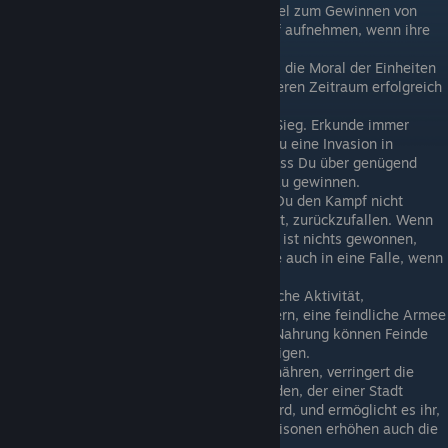
leidet ihre Moral. Moral ist der Schlüssel zum Gewinnen von
Kämpfen, eine Einheit kann es mit fünf aufnehmen, wenn ihre
Moral besser ist.
Beobachte die Flanken deiner Truppen, die Moral der Einheiten
sinkt rapide, wenn sie über einen längeren Zeitraum erfolgreich
flankiert werden.
Informationen sind der Schlüssel zum Sieg. Erkunde immer
deine Zielobjekte und -städte, bevor Du eine Invasion in
Betracht ziehst, um sicherzustellen, dass Du über genügend
Streitkräfte verfügst, um die Schlacht zu gewinnen.
Rückzug ist eine gültige Taktik: wenn Du den Kampf nicht
gewinnen kannst, habe Sie keine Angst, zurückzufallen. Wenn
deine Truppen abgeschlachtet werden, ist nichts gewonnen,
möglicherweise lockst Du deine Feinde auch in eine Falle, wenn
sie Dir in dein Territorium folgen.
Eine Blockade beschreibt die strategische Aktivität,
Versorgungslieferungen daran zu hindern, eine feindliche Armee
oder ein Gebäude zu erreichen. Ohne Nahrung können Feinde
nicht kämpfen oder ihre Städte verteidigen.
Solange es Nahrung gibt, um sie zu ernähren, verringert die
Anwesenheit einer Garnison den Schaden, der einer Stadt
während einer Belagerung zugefügt wird, und ermöglicht es ihr,
auf den Feind zurück zuschießen. Garnisonen erhöhen auch die
Moral in eroberten Städten.