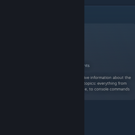
Link zur Wiki
Official Hegemony III Wiki
A Guide for Hegemony III: Clash of the Ancients
By:
Canute VII
The Hegemony III Wiki contains comprehensive information about the
mechanics of the game. It covers numerous topics: everything from
basic game mechanics and a Beginner's Guide, to console commands
and information on...