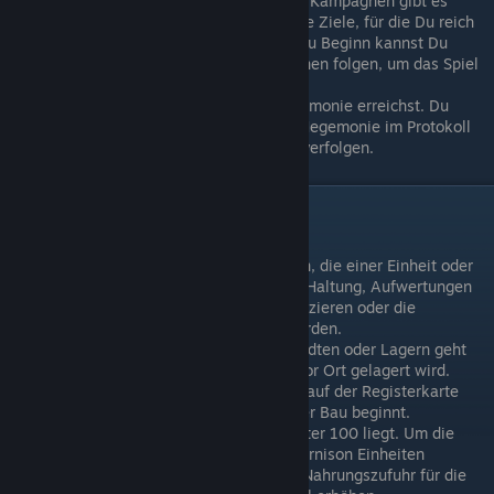
Sowohl im Sandbox-Modus als auch in Kampagnen gibt es
verschiedene zufällige oder geskriptete Ziele, für die Du reich
belohnt wirst, wenn Du sie erreichst. Zu Beginn kannst Du
(möglichst genau) den Tutorial-Missionen folgen, um das Spiel
zu lernen.
Du gewinnst das Spiel, indem Du Hegemonie erreichst. Du
kannst deinen Fortschritt in Richtung Hegemonie im Protokoll
auf der rechten Seite des Bildschirms verfolgen.
Reichsverwaltung & Wirtschaft
Attribute sind die Boni und Fähigkeiten, die einer Einheit oder
einem Gebäude durch das Ändern der Haltung, Aufwertungen
("Upgrades"), die Beförderung von Offizieren oder die
Zuweisung von Generälen gewährt werden.
Der Bau von Upgrade-Gebäuden in Städten oder Lagern geht
viel schneller, wenn das Holz bereits vor Ort gelagert wird.
Verwende die Lagerbestandskontrolle auf der Registerkarte
Handel, um Holz zu bewegen, bevor der Bau beginnt.
Städte rebellieren, wenn ihre Moral unter 100 liegt. Um die
Moral zu verbessern, kannst Du der Garnison Einheiten
hinzufügen, Geiseln nehmen oder die Nahrungszufuhr für die