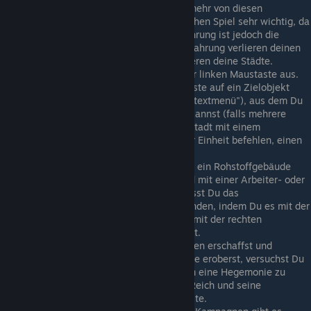
deinen Einheiten erobern kannst, um mehr von diesen
Ressourcen zu erhalten. Holz ist im frühen Spiel sehr wichtig, da
Du viele Gebäude errichten musst. Nahrung ist jedoch die
wichtigste Ressource im Spiel: Ohne Nahrung verlieren deinen
Einheiten Moral, ohne Nahrung rebellieren deine Städte.
Du wählst Einheiten/Städte/etc. mit der linken Maustaste aus.
Wenn Du dann mit der rechten Maustaste auf ein Zielobjekt
klickst, erscheint ein Kontrollrad ("Kontextmenü"), aus dem Du
die entsprechende Aktion auswählen kannst (falls mehrere
möglich sind). So kannst Du z.B. eine Stadt mit einem
Produktionsstätte verbinden oder einer Einheit befehlen, einen
Brückenkopf zu erobern.
Um Ressourcen zu sammeln, musst Du ein Rohstoffgebäude
(Bauernhof, Mine usw.) einnehmen und mit einer Arbeiter- oder
Sklaveneinheit bestücken. Danach musst Du das
Rohstoffgebäude mit einer Stadt verbinden, indem Du es mit der
linken Maustaste auswählst und dann mit der rechten
Maustaste auf die nächste Stadt klickst.
Nach und nach, indem Du neue Einheiten erschaffst und
Produktionsstätten sowie andere Städte eroberst, versuchst Du
deinen Machtbereich auszudehnen, um eine Hegemonie zu
etablieren. Einen Überblick über dein Reich und seine
Ressourcen erhälst Du in der Asset-Liste.