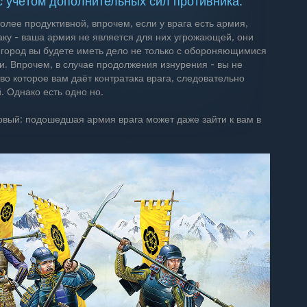
с учётом дополнительных сил противника.
олее продуктивной, впрочем, если у врага есть армия,
аку - ваша армия не является для них угрожающей, они
на город вы будете иметь дело не только с обороняющимися
и. Впрочем, в случае продолжения изнурения - вы не
о которое вам даёт контратака врага, следовательно
. Однако есть одно но.
рвый: подошедшая армия врага может даже зайти к вам в