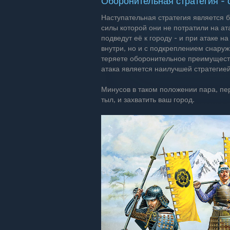
Оборонительная стратегия - 
Наступательная стратегия является б
силы которой они не потратили на ат
подведут её к городу - и при атаке 
внутри, но и с подкреплением снаруж
теряете оборонительное преимуществ
атака является наилучшей стратегией
Минусов в таком положении пара, пе
тыл, и захватить ваш город.