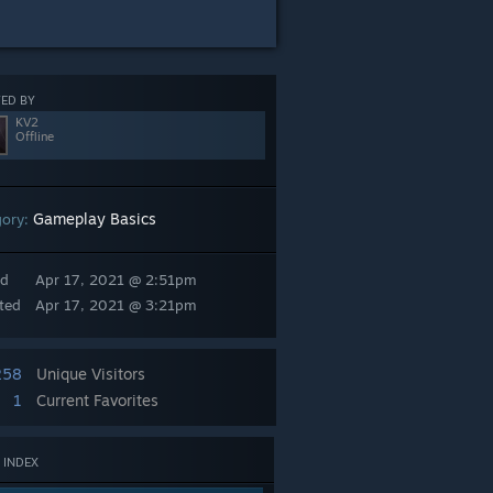
ED BY
KV2
Offline
Gameplay Basics
gory:
ed
Apr 17, 2021 @ 2:51pm
ted
Apr 17, 2021 @ 3:21pm
258
Unique Visitors
1
Current Favorites
 INDEX