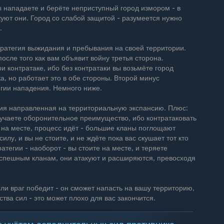
ы нападаете и берёте неприступный город измором - в
куют они. Город со слабой защитой - разумеется нужно
.
тратегия выжидания и пребывания на своей территории.
осле того как вам объявит войну третья сторона.
и контратаке, ибо без контратаки вы возьмёте город
а, но работает это в обе стороны. Второй минус
егии нападения. Немного ниже.
егия направленная на территориальную экспансию. Плюс:
лучаете оборонительное преимущество, ибо контратаковать
е на месте, процесс идёт - большие кланы поглощают
илу, и вы не стоите, и не ждёте пока вас скушает тот кто
атегии - наоборот - вы стоите на месте, и теряете
успешным кланам, они атакуют и расширяются, превосходя
сли враг победит - он сможет напасть на вашу территорию,
ства сил - это может плохо для вас закончится.