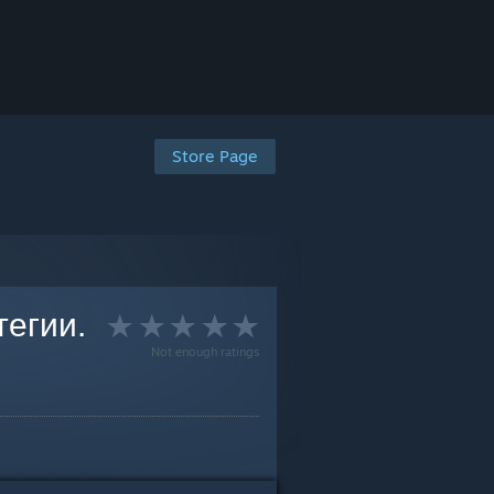
Store Page
тегии.
Not enough ratings