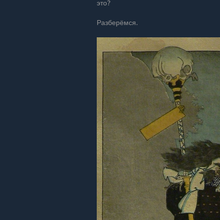
это?
Разберёмся.