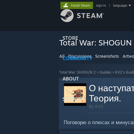
Install Steam
sign in
|
language
STORE
Total War: SHOGUN
All
Discussions
Screenshots
Artwo
COMMUNITY
Total War: SHOGUN 2
>
Guides
>
KV2's Guid
ABOUT
О наступа
Теория.
SUPPORT
By KV2
Поговорю о плюсах и минусах