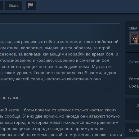
Share
CREAT
, вид как различных войск и местности, так и глобальной
ом стиле, колоритно, выдающимся образом, за игрой
 сезонов, за волнами качающими корабли во время боя, и
тализированно и красиво, особенно в сочетании боя
Cate
 соответствующих цветам геральдики дома. Музыка и
ысоком уровне. Творение опередило своё время, и даже
шинству частей серии, настолько качественно оно
Post
Upda
ень тупые.
ной карте - боты почему-то атакуют только частью своих
ть сообща. У них две армии, но иногда они атакуют только
на ваш город, в котором может находится даже равная им
обороняющихся в городе всегда есть преимущество.
GUIDE
жены какой-то системе, какой-то стратегии, однако...так ли