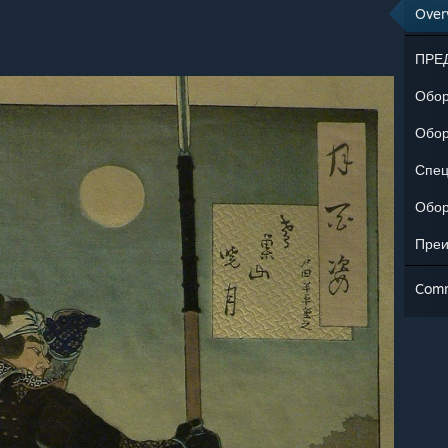
Over
ПРЕ
Обор
Преи
Com