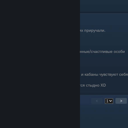
Кормление животных
Кормить животных можно тем же, чем вы их приручали.
Зачем их кормить?
Только для размножения, 2 накормленные/счастливые особи
обязательно дадут вам потомство.
Умрут ли они от голода?
Пока что за 30 часов жизни мои волки и кабаны чувствуют себя
нормально.
Хотя от надписи "хочет есть" становится стыдно XD
21
Comments
<
>
oreHka
Mar 10 @ 8:21am