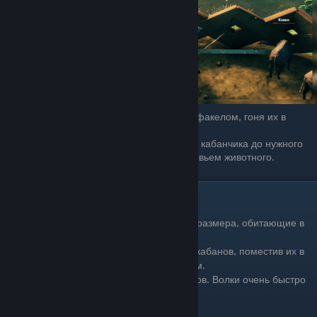
следующее:
Построить
импровизированный
"коридор" между
загонами и протолкать
кабанов через него.
Кабаны боятся огня,
поэтому вы можете бежать за ними с факелом, гоня их в
нужную сторону по коридору.
Использовать гарпун, чтобы дотащить кабанчика до нужного
места. однако нужно следить за здоровьем животного.
Волк
Волки - дикие собаки среднего размера, обитающие в
горном биоме.
Игроки могут приручить их, как кабанов, поместив их в
клетку и накормив сырым мясом.
Могут перемещаться стаей от 1 до 4 волков. Волки очень быстро
двигаются и нападают.