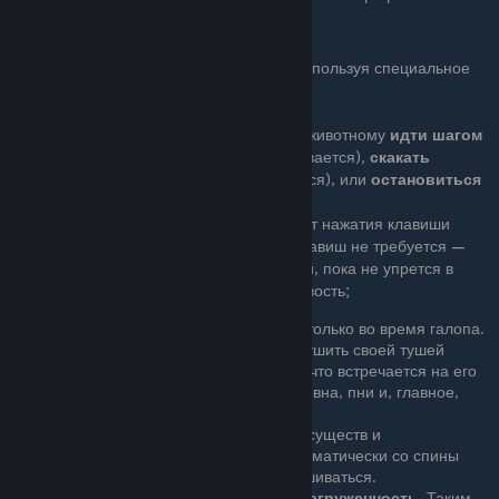
убивают всех, кто на них нападает.
Верховая езда
На ручном быкоящере можно кататься, используя специальное
седло, создаваемое на верстаке.
Во время поездки игрок может приказать животному
идти шагом
[w]
,(выносливость медленно восстанавливается),
скакать
галопом [Shift]
, (выносливость расходуется), или
остановиться
[s]
.
Ящер будет следовать туда, куда в момент нажатия клавиши
показывал прицел. Повторное нажатие клавиш не требуется —
животное будет само двигаться по прямой, пока не упрется в
препятствие или не израсходует выносливость;
Навык верховой езды прокачивается только во время галопа.
Во время галопа, быкоящер будет крушить своей тушей
(нанося примерно 80 ед. урона) все, что встречается на его
пути: молодые деревца, лежащие бревна, пни и, главное,
других существ.
Ресурсы, выпавшие из растоптанных существ и
растительности, не подбираются автоматически со спины
животного. Придется каждый раз спешиваться.
На перемещение верхом не влияет
нагруженность
. Таким