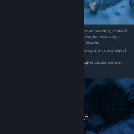
карте, чтобы было
удобнее
ориентироваться.
Это самый “дешевый”
способ обездвижить волка, так как вы не знаете, в какой
части горы найдёте его, а вести его через всю гору к
своему загону может быть сложно и опасно.
[4]
Пробафайтесь как сумасшедший (и прихватите сырое мясо).
[5]
Бегите по горной местности НОЧЬЮ, ищите спавн волков,
убивайте всех, кроме 1★ или 2★
[6]
Заманите 1/2
звездочного волка в нору
и выпрыгните.
Выживите!
[7]
Киньте ему немного
сырого мяса.
Идите/крадитесь за
пределы агро-диапазона,
но оставайтесь