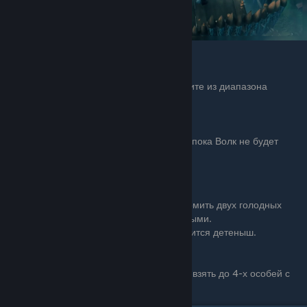
загон из которого вы
сможете безопасно
выбраться, и который
волк не сможет легко
разрушить.
[3]
Добавьте немного сырого мяса и выйдите из диапазона
агрессии, чтобы волк успокоился.
Но держитесь близко, чтобы он не исчез.
[4]
Подождите ~ игровой день (30 минут), пока Волк не будет
приручен.
Размножение
Как и с кабанами, вам нужно просто накормить двух голодных
волков мясом и тогда они станут счастливыми.
Подождите 1-2 игровых дня, пока не появится детеныш.
Наслаждайтесь своей армией волков!
Вы можите оставить их охранять базу или взять до 4-х особей с
собой в путешествие.