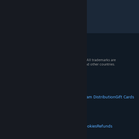
© 2026 Valve Corporation. All rights reserved. All trademarks are
property of their respective owners in the US and other countries.
VAT included in all prices where applicable.
Get Mobile Apps
STEAM
About Steam
Steam SSA
Steamworks
Steam Distribution
Gift Cards
VALVE
About Valve
Jobs
Hardware
Recycling
LEGAL
Privacy
Accessibility
Notices & Policies
Cookies
Refunds
© Valve Corporation. All rights reserved. All
MORE
trademarks are property of their respective owners
in the US and other countries.
Privacy Policy
|
Legal