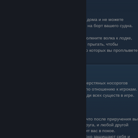
Морское путешествие
Если вы приручили волка очень далеко от дома и не можете
добраться пешком, вы можете взять волка на борт вашего судна.
Постройте док над своим кораблем и подтолкните волка к лодке,
но будьте осторожны, поскольку они будут прыгать, чтобы
атаковать любых враждебных мобов, мимо которых вы проплывете
по суше.
Локс [Быкозавр]
Локсы - большие, похожие на шерстяных носорогов
рептилии (да-да), враждебные по отношению к игрокам.
У них худшее зрение и слух среди всех существ в игре.
Польза от приручения
Возможно, вам будет приятно узнать, что после приручения вы
можете погладить своего пушистого друга, и любой другой
локс, находящийся поблизости, оставит вас в покое.
Локсы не защищают вас, но они неплохо защищают себя и