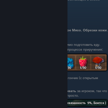
Лугов стадами по 1-4 особи.
Польза от приручения
Кабанов легко можно разводить
После убийства кабанов падает:
Сырое Мясо
,
Обрезки кожи
.
Приручение
[1]
Чтобы приручить кабана, Вам необходимо подготовить еду.
Продукты, которые можно использовать в процессе приручения:
грибы
малина
черника
морковь
[2]
Далее, вам необходимо подготовить загончик (с открытым
входом) хотя бы для двух кабанов.
Помните, что кабаны
не умеют следовать
за игроком, так что
перевести их в другой загон будет не просто.
🔥
Кабаны боятся огня
🔥, так что возле вашего