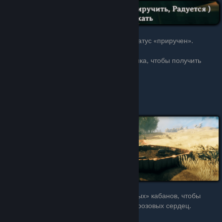
[5]
Процесс кормления
необходимо будет
повторить несколько раз,
пока «привыкание» не
достигнет 100%, после чего он покажет статус «приручен».
[6]
Не забудьте приручить второго кабанчика, чтобы получить
потомство.
Разведение
После того, как вы
успешно приручили хотя
бы 2 кабанов, вы можете
кормить их едой, когда
они будут голодны.
Сытые кабаны станут
«счастливыми» и время
от времени будут искать других «счастливых» кабанов, чтобы
спариться, о чем свидетельствует облако розовых сердец.