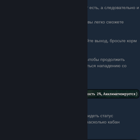
загона не должно быть
факелов и костров иначе они не будут есть, а следовательно и
приручаться.
Кабаны - агрессивные существа, поэтому вы легко сможете
заагрить его и заманить в загон.
[3]
Как только кабан войдет в клетку закройте выход, бросьте корм
на землю и выпрыгните из клетки.
Можно перебрасывать еду через заборы, чтобы продолжить
процесс приручения, не рискуя подвергнуться нападению со
стороны кабанов.
[4]
Когда кабан начнет
есть корм, над его
головой появится серия
желтых сердечек.💛
Подкравшись в этот момент, вы можете увидеть статус
«Акклиматизация», а также процент того, насколько кабан
приручен.