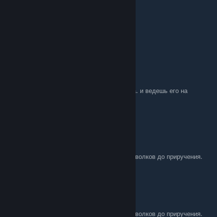
HoRNoX
Jan 1, 2024 @ 1:26pm
спасибо
jabba
Oct 2, 2022 @ 12:21am
ставишь френдли фаер и гарпунишь кабана. и ведешь его на
веревочке куда надо.
Smorch
Apr 29, 2022 @ 12:37am
jabba 17 апр. 2021 в 19:48
кабанов лучше всего тягать гарпуном. да и волков до приручения.
А вот про тягание кабанов по подробнее
jabba
Apr 17, 2021 @ 9:48am
кабанов лучше всего тягать гарпуном. да и волков до приручения.