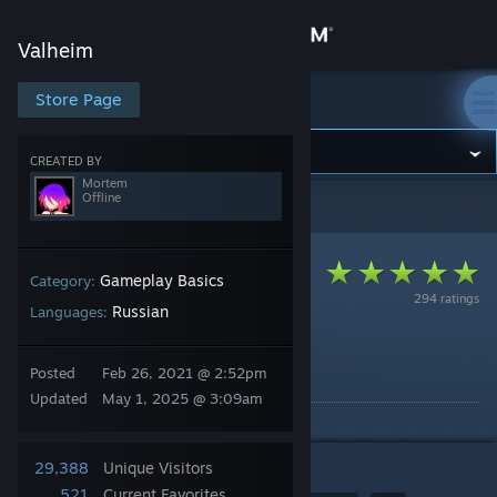
Sign in
Valheim
Store
Store Page
Valheim
Community
CREATED BY
Mortem
Offline
Valheim
>
Guides
>
Mortem's Guides
About
Support
Gameplay Basics
Category:
294 ratings
Russian
Languages:
Change language
Приручение животных
Posted
Feb 26, 2021 @ 2:52pm
By Mortem
Get the Steam Mobile App
Updated
May 1, 2025 @ 3:09am
View desktop website
29,388
Unique Visitors
15
521
Current Favorites